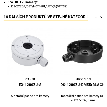
Pro HD-TVI kamery:
DS-2CE5A/D8T/H0T/H8T/U7T-(A)VPIT3Z
16 DALŠÍCH PRODUKTŮ VE STEJNÉ KATEGORII:
<
>
OTHER
HIKVISION
EX-1280ZJ-S
DS-1280ZJ-DM55(BLACK)
Montážní patice pro kamery
montážní patice pro kamery DS-
2CD27xxG2, černá