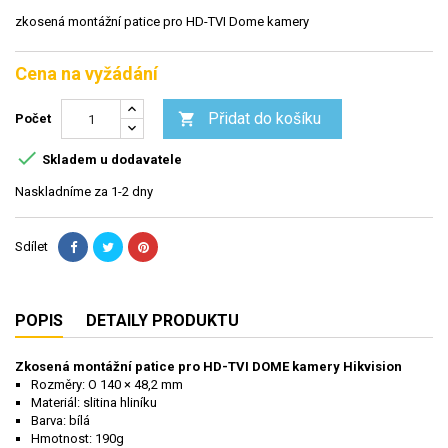
zkosená montážní patice pro HD-TVI Dome kamery
Cena na vyžádání
Přidat do košíku

Počet

Skladem u dodavatele
Naskladníme za 1-2 dny
Sdílet
POPIS
DETAILY PRODUKTU
Zkosená montážní patice pro HD-TVI DOME kamery Hikvision
Rozměry: O 140 × 48,2 mm
Materiál: slitina hliníku
Barva: bílá
Hmotnost: 190g