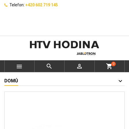
Telefon:
+420 602 719 145
0



shopping_cart
DOMŮ