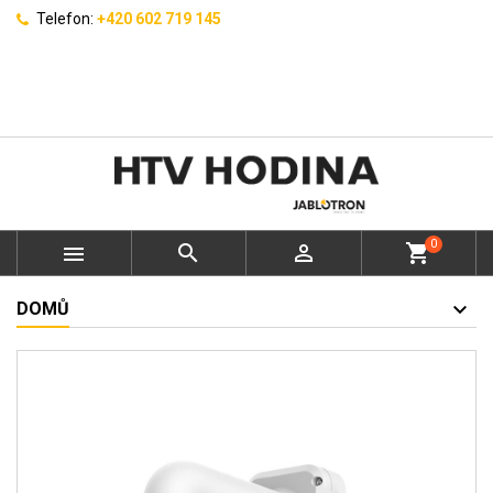
Telefon:
+420 602 719 145
0



shopping_cart
DOMŮ