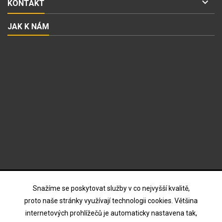

KONTAKT
JAK K NÁM
ODBĚR NOVINEK
Snažíme se poskytovat služby v co nejvyšší kvalitě,
proto naše stránky využívají technologii cookies. Většina
internetových prohlížečů je automaticky nastavena tak,
Souhlasím s podmínkami a zásadami ochrany osobních