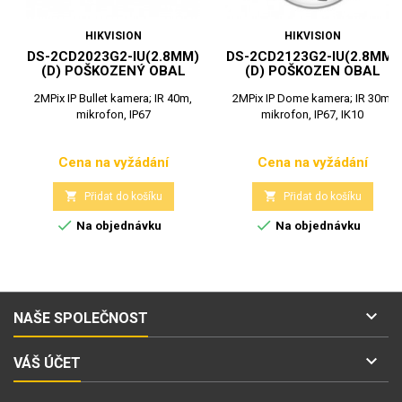
HIKVISION
HIKVISION
DS-2CD2023G2-IU(2.8MM)
DS-2CD2123G2-IU(2.8MM)
(D) POŠKOZENÝ OBAL
(D) POŠKOZEN OBAL
2MPix IP Bullet kamera; IR 40m,
2MPix IP Dome kamera; IR 30m,
mikrofon, IP67
mikrofon, IP67, IK10
Cena na vyžádání
Cena na vyžádání
Cena
Cena


Přidat do košíku
Přidat do košíku


Na objednávku
Na objednávku

NAŠE SPOLEČNOST

VÁŠ ÚČET