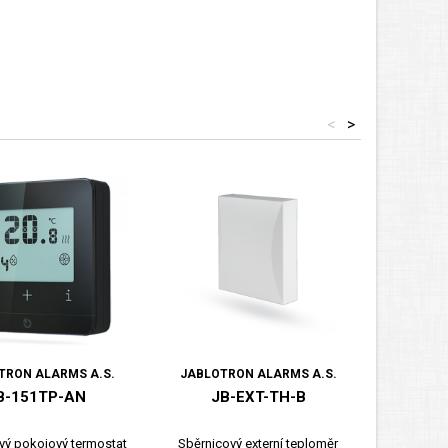
<
>
TRON ALARMS A.S.
JABLOTRON ALARMS A.S.
JABLOT
B-151TP-AN
JB-EXT-TH-B
vý pokojový termostat
Sběrnicový externí teploměr
Tiskár