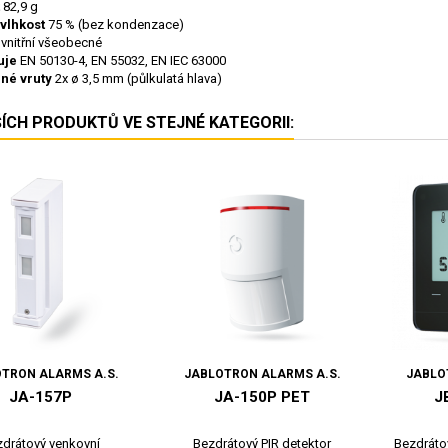
82,9 g
vlhkost
75 % (bez kondenzace)
vnitřní všeobecné
uje
EN 50130-4, EN 55032, EN IEC 63000
né vruty
2x ø 3,5 mm (půlkulatá hlava)
ŠÍCH PRODUKTŮ VE STEJNÉ KATEGORII:
TRON ALARMS A.S.
JABLOTRON ALARMS A.S.
JABLO
JA-157P
JA-150P PET
J
drátový venkovní
Bezdrátový PIR detektor
Bezdráto