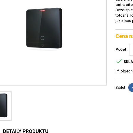
antracito
Bezdisplej
totožná. I
jako jsou 
Cena n
Počet

SKL
Při objed
Sdílet
DETAILY PRODUKTU