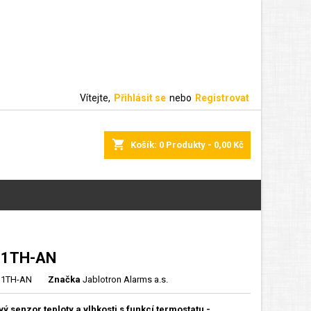
Vítejte,
Přihlásit se
nebo
Registrovat
shopping_cart
Košík:
0
Produkty - 0,00 Kč
11TH-AN
11TH-AN
Značka
Jablotron Alarms a.s.
ý senzor teploty a vlhkosti s funkcí termostatu -