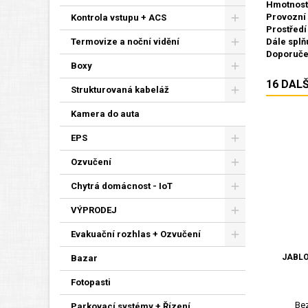
Hmotnost
Provozní 
Kontrola vstupu + ACS
Prostředí
Termovize a noční vidění
Dále splň
Doporuče
Boxy
16 DAL
Strukturovaná kabeláž
Kamera do auta
EPS
Ozvučení
Chytrá domácnost - IoT
VÝPRODEJ
Evakuační rozhlas + Ozvučení
JABLO
Bazar
Fotopasti
Bez
Parkovací systémy + Řízení