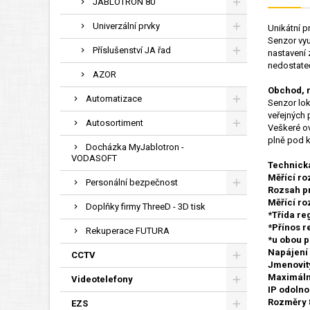
JABLOTRON 80
Univerzální prvky
Unikátní p
Senzor vyu
Příslušenství JA řad
nastavení 
nedostateč
AZOR
Obchod, r
Automatizace
Senzor lok
veřejných 
Autosortiment
Veškeré ov
plně pod k
Docházka MyJablotron -
VODASOFT
Technická
Měřící ro
Personální bezpečnost
Rozsah pr
Měřící ro
Doplňky firmy ThreeD - 3D tisk
*Třída re
*Přínos r
Rekuperace FUTURA
*u obou p
Napájení
CCTV
Jmenovit
Maximáln
Videotelefony
IP odolno
Rozměry
EZS