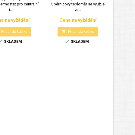
termostat pro centrální
Sběrnicový teploměr se využije
potisk 
i...
ve...
a na vyžádání
Cena na vyžádání
3
Cena
Cena

Přidat do košíku
Přidat do košíku



SKLADEM
SKLADEM

Posl