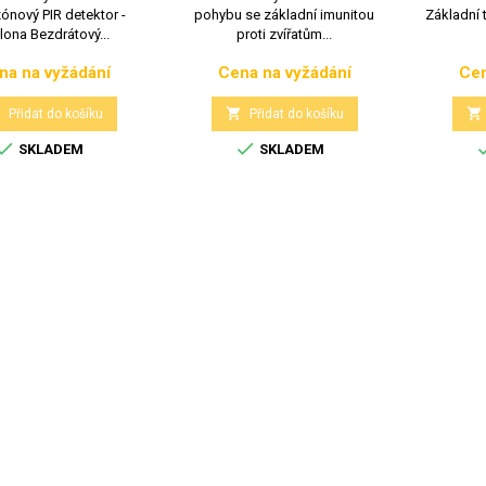
ónový PIR detektor -
pohybu se základní imunitou
Základní 
lona Bezdrátový...
proti zvířatům...
na na vyžádání
Cena na vyžádání
Cen
Cena
Cena



Přidat do košíku
Přidat do košíku


SKLADEM
SKLADEM