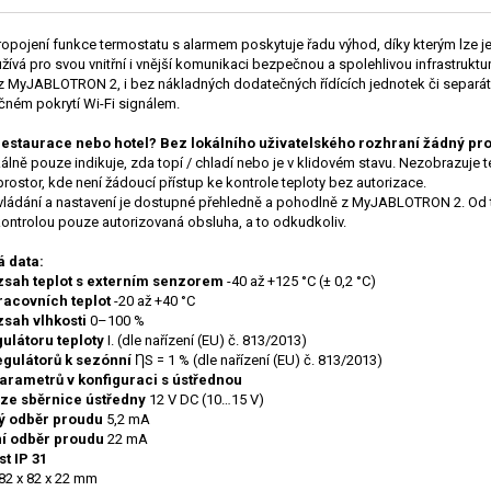
ropojení funkce termostatu s alarmem poskytuje řadu výhod, díky kterým lze j
žívá pro svou vnitřní i vnější komunikaci bezpečnou a spolehlivou infrastruktu
z MyJABLOTRON 2, i bez nákladných dodatečných řídících jednotek či separátní 
ném pokrytí Wi-Fi signálem.
estaurace nebo hotel? Bez lokálního uživatelského rozhraní žádný pr
álně pouze indikuje, zda topí / chladí nebo je v klidovém stavu. Nezobrazuje te
prostor, kde není žádoucí přístup ke kontrole teploty bez autorizace.
ládání a nastavení je dostupné přehledně a pohodlně z MyJABLOTRON 2. Od tep
ontrolou pouze autorizovaná obsluha, a to odkudkoliv.
 data:
zsah teplot s externím senzorem
-40 až +125 °C (± 0,2 °C)
acovních teplot
-20 až +40 °C
zsah vlhkosti
0–100 %
gulátoru teploty
I. (dle nařízení (EU) č. 813/2013)
egulátorů k sezónní
ȠS = 1 % (dle nařízení (EU) č. 813/2013)
arametrů v konfiguraci s ústřednou
ze sběrnice ústředny
12 V DC (10…15 V)
ý odběr proudu
5,2 mA
í odběr proudu
22 mA
st
IP 31
82 x 82 x 22 mm