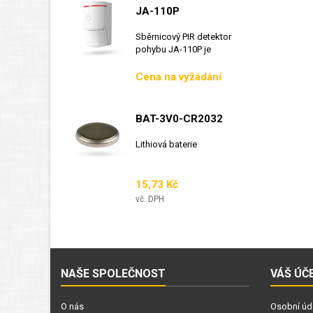
JA-110P
Sběrnicový PIR detektor
pohybu JA-110P je
sběrnicový detektor...
Cena
Cena na vyžádání
BAT-3V0-CR2032
Lithiová baterie
Cena
15,73 Kč
vč. DPH
NAŠE SPOLEČNOST
VÁŠ ÚČ
O nás
Osobní úd