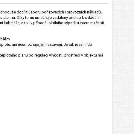
ednoduše docílit úsporu pořizovacích i provozních nákladů.
ru alarmu. Díky tomu umožňuje vzdálený přístup k ovládání i
kabeláže, a to i v případě lokálního výpadku internetu či při
oblém
plotu, ani neumožňuje její nastavení. Je tak ideální do
lotního plánu po regulaci vlhkosti, prostředí v objektu má