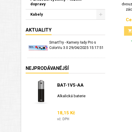
dopravy
dvouz
zác
Kabely
Ce
AKTUALITY
SmartTry - Kamery řady Pro s
29/04/2025 15:17:51
ColorVu 3.0
NEJPRODÁVANÉJŠÍ
BAT-1V5-AA
Alkalická baterie
Cena
18,15 Kč
vč. DPH