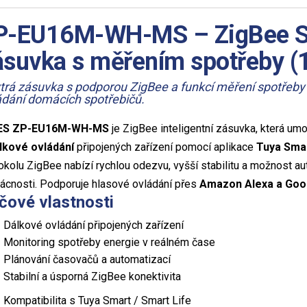
P-EU16M-WH-MS – ZigBee 
ásuvka s měřením spotřeby (
trá zásuvka s podporou ZigBee a funkcí měření spotřeby –
ádání domácích spotřebičů.
S ZP-EU16M-WH-MS
je ZigBee inteligentní zásuvka, která um
lkové ovládání
připojených zařízení pomocí aplikace
Tuya Smar
okolu ZigBee nabízí rychlou odezvu, vyšší stabilitu a možnost a
cnosti. Podporuje hlasové ovládání přes
Amazon Alexa a Goog
íčové vlastnosti
Dálkové ovládání připojených zařízení
Monitoring spotřeby energie v reálném čase
Plánování časovačů a automatizací
Stabilní a úsporná ZigBee konektivita
Kompatibilita s Tuya Smart / Smart Life