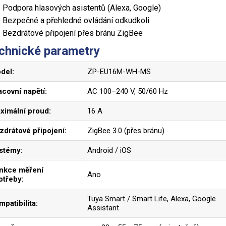
Podpora hlasových asistentů (Alexa, Google)
Bezpečné a přehledné ovládání odkudkoli
Bezdrátové připojení přes bránu ZigBee
chnické parametry
del:
ZP-EU16M-WH-MS
acovní napětí:
AC 100–240 V, 50/60 Hz
ximální proud:
16 A
zdrátové připojení:
ZigBee 3.0 (přes bránu)
stémy:
Android / iOS
nkce měření
Ano
otřeby:
Tuya Smart / Smart Life, Alexa, Google
mpatibilita:
Assistant