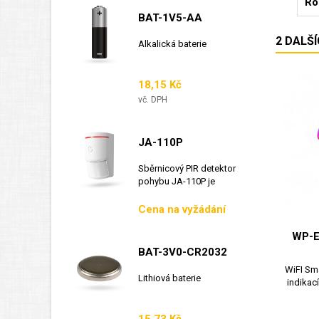
Ro
BAT-1V5-AA
2 DALŠ
Alkalická baterie
Cena
18,15 Kč
vč. DPH
JA-110P
Sběrnicový PIR detektor
pohybu JA-110P je
sběrnicový detektor...
Cena
Cena na vyžádání
WP-
BAT-3V0-CR2032
WiFI Sm
Lithiová baterie
indikac
Cena