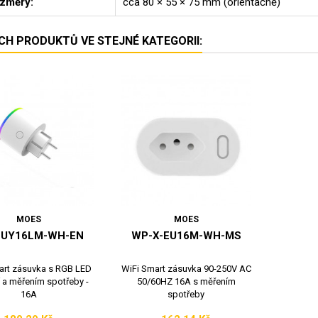
změry:
cca 80 × 55 × 75 mm (orientačně)
ÍCH PRODUKTŮ VE STEJNÉ KATEGORII:
MOES
MOES
EUY16LM-WH-EN
WP-X-EU16M-WH-MS
art zásuvka s RGB LED
WiFi Smart zásuvka 90-250V AC
í a měřením spotřeby -
50/60HZ 16A s měřením
16A
spotřeby