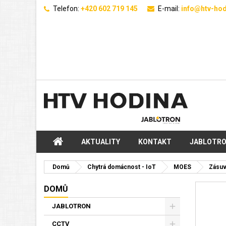
Telefon:
+420 602 719 145
E-mail:
info@htv-hod
AKTUALITY
KONTAKT
JABLOTR
Domů
Chytrá domácnost - IoT
MOES
Zásu
DOMŮ
JABLOTRON
CCTV