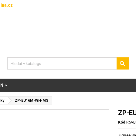
ina.cz

ON
vky
ZP-EU16M-WH-MS
ZP-E
Kód
R5VB
ZigBee Sm