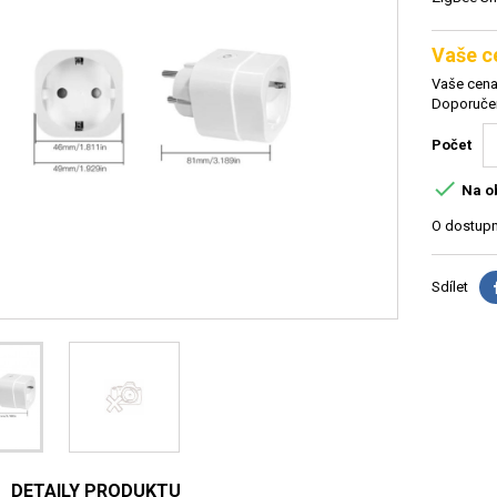
Vaše c
Vaše cena
Doporučen
Počet

Na o
O dostupn
Sdílet
DETAILY PRODUKTU