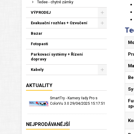
Tedee - chytré zámky
VÝPRODEJ
Evakuační rozhlas + Ozvučení
Te
Bazar
Mo
Fotopasti
Pr
Parkovací systémy + Řízení
dopravy
Ma
Kabely
Be
AKTUALITY
Sy
SmartTry - Kamery řady Pro s
Fu
29/04/2025 15:17:51
ColorVu 3.0
sp
Ko
NEJPRODÁVANÉJŠÍ