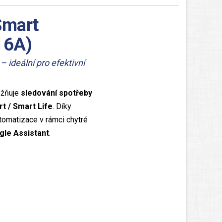
Smart
16A)
 ideální pro efektivní
ožňuje
sledování spotřeby
t / Smart Life
. Díky
utomatizace v rámci chytré
le Assistant
.