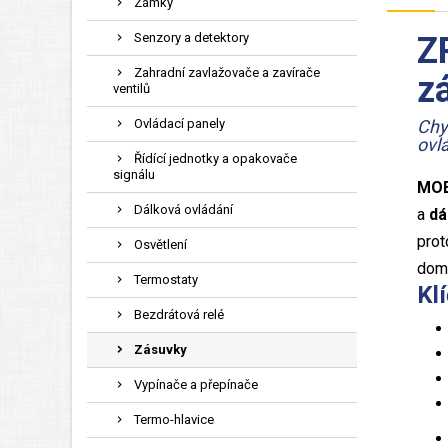
Zámky
Senzory a detektory
Z
Zahradní zavlažovače a zavírače
z
ventilů
Ovládací panely
Chy
ovl
Řídící jednotky a opakovače
signálu
MOE
Dálková ovládání
a
dá
prot
Osvětlení
domá
Termostaty
Kl
Bezdrátová relé
Zásuvky
Vypínače a přepínače
Termo-hlavice