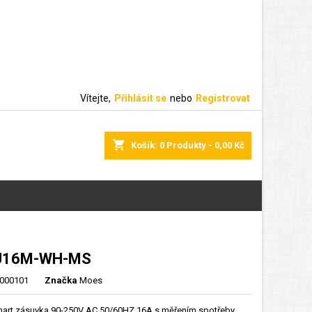
Vítejte,
Přihlásit se
nebo
Registrovat
shopping_cart
Košík:
0
Produkty - 0,00 Kč
U16M-WH-MS
000101
Značka
Moes
art zásuvka 90-250V AC 50/60HZ 16A s měřením spotřeby