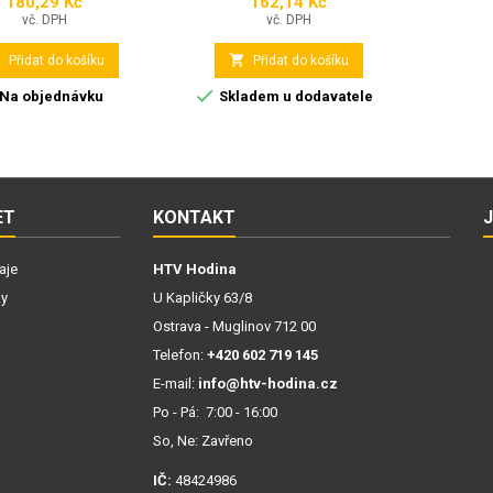
180,29 Kč
162,14 Kč
Cena
Cena
vč. DPH
vč. DPH


Přidat do košíku
Přidat do košíku

Na objednávku
Skladem u dodavatele
ET
KONTAKT
aje
HTV Hodina
ky
U Kapličky 63/8
Ostrava - Muglinov 712 00
Telefon:
+420 602 719 145
E-mail:
info@htv-hodina.cz
Po - Pá: 7:00 - 16:00
So, Ne: Zavřeno
IČ:
48424986