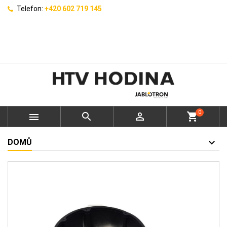
Telefon:
+420 602 719 145
0



shopping_cart
DOMŮ