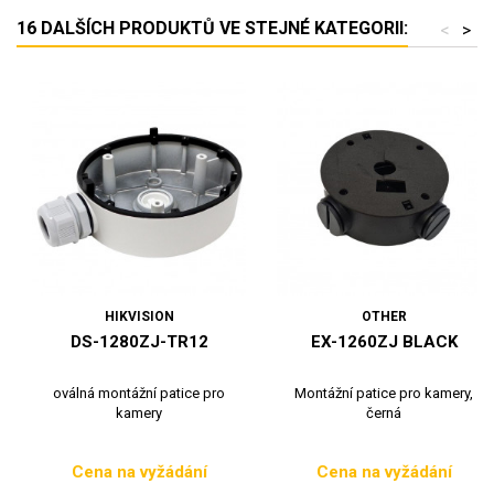
16 DALŠÍCH PRODUKTŮ VE STEJNÉ KATEGORII:
<
>
HIKVISION
OTHER
DS-1280ZJ-TR12
EX-1260ZJ BLACK
oválná montážní patice pro
Montážní patice pro kamery,
kamery
černá
Cena na vyžádání
Cena na vyžádání
Cena
Cena