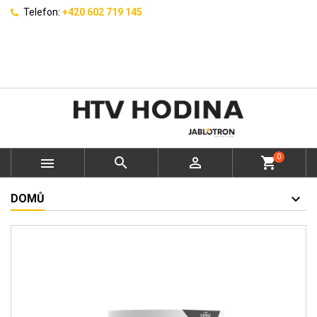
Telefon:
+420 602 719 145
0



shopping_cart
DOMŮ