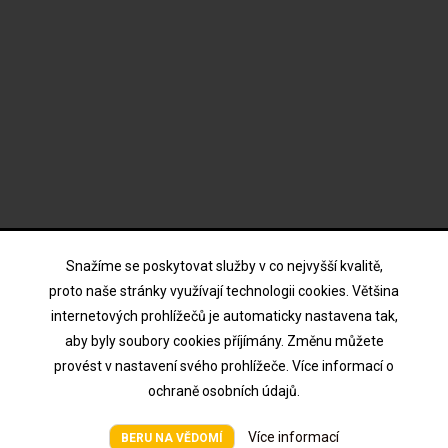
ODBĚR NOVINEK
Snažíme se poskytovat služby v co nejvyšší kvalitě,
proto naše stránky využívají technologii cookies. Většina
internetových prohlížečů je automaticky nastavena tak,
Souhlasím s podmínkami a zásadami ochrany osobních
aby byly soubory cookies příjímány. Změnu můžete
údajů
provést v nastavení svého prohlížeče. Více informací o
ochraně osobních údajů.
Více informací
Všechna práva vyhrazena © HTV Hodina 2026
BERU NA VĚDOMÍ