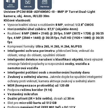
Uniview IPC3618SB-ADF40KMC-I0 - 8MP IP Turret Dual-Light
kamera; obj. 4mm, IR/LED 30m
Klíčové vlastnosti:
Vysoce kvalitní obraz s rozlišením
8 MP
, snímač
1/2.8" CMOS
Horizontální úhel záběru: 87,5° (objektiv 4mm)
Rozlišení:
8 MP (3840 × 2160) @ 20 fps
,
5 MP (3072 × 1728) @ 30/25
fps
,
4 MP (2560 × 1440) @ 30/25 fps
,
Full HD (1920 × 1080) @ 30/25
fps
Kompresní formáty:
Ultra 265, H.265, H.264, MJPEG
Inteligentní ochrana perimetru
: překročení linie, vniknutí do
oblasti, vstup do oblasti, opuštění oblasti
Inteligentní detekce narušení s klasifikací objektů
, která výrazně
omezuje falešné poplachy a rozpoznává
osoby, vozidla a
nemotorová vozidla
Inteligentní počítání osob
a
monitorování hustoty davu
Zvukový a světelný alarmu.
Jakmile dojde ke spuštění inteligentní
ochrany proti vniknutí, kamera aktivuje zvukový a světelný alarm
WDR (kompenzace protisvětla) až 120 dB
Podpora
režimu koridor (9:16)
Vestavěný mikrofon
Duální přísvit (IR + bílé světlo)
, dosah až
30 m
Slot pro
microSD kartu až 512 GB
Podpora
napájení PoE (IEEE 802.3af)
a
DC 12 V