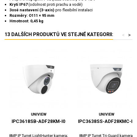
Krytí IP67
(odolnost proti prachu a vodě)
3osé nastavení (3-axis)
pro flexibilní instalaci
Rozměry: O111 × 95 mm
Hmotnost: 0,45 kg
13 DALŠÍCH PRODUKTŮ VE STEJNÉ KATEGORII:
<
>
UNIVIEW
UNIVIEW
IPC3618SB-ADF28KM-I0
IPC3638SS-ADF28KMC-I1
8MP IP Turret LightHunter kamera;
8MP IP Turret Tri-Guard kamera;