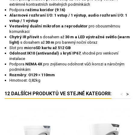
extrémně kontrastních světelných podmínkách
Podpora
režimu koridor (9:16)
Alarmové rozhraní I/O: 1 vstup / 1 výstup
,
audio rozhraní I/O: 1
vstup / 1 výstup
Vestavěný duální mikrofon a reproduktor
pro obousměrnou
komunikaci
Chytrý IR přísvit
s dosahe
m až
30 m a LE
D
výstražné světlo (warm
light)
s dosahem až
30 m
pro barevný noční obraz
Slot pro
microSD kartu až 512 GB
Odolnost IK10 (antivandal)
a
krytí IP67
, vhodné pro venkovní
instalace
Podpora
NEMA 4X
pro zvýšenou odolnost vůči korozi a náročným
podmínkám
Rozměry:
O129
×
110mm
Hmotnost: 0,82kg
12 DALŠÍCH PRODUKTŮ VE STEJNÉ KATEGORII:
<
>