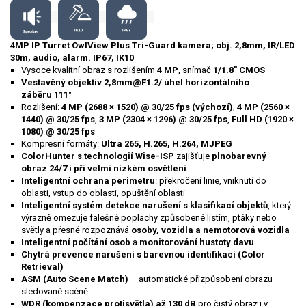
4MP IP Turret OwlView Plus Tri-Guard kamera; obj. 2,8mm, IR/LED
30m, audio, alarm. IP67, IK10
Vysoce kvalitní obraz s rozlišením
4 MP
, snímač
1/1.8" CMOS
Vestavěný objektiv 2,8mm@F1.2/ úhel horizontálního
záběru 111°
Rozlišení:
4 MP (2688 × 1520) @ 30/25 fps (výchozí)
,
4 MP (2560 ×
1440) @ 30/25 fps
,
3 MP (2304 × 1296) @ 30/25 fps
,
Full HD (1920 ×
1080) @ 30/25 fps
Kompresní formáty:
Ultra 265, H.265, H.264, MJPEG
ColorHunter s technologií Wise-ISP
zajišťuje
plnobarevný
obraz
24/7 i při velmi nízkém osvětlení
Inteligentní ochrana perimetru
: překročení linie, vniknutí do
oblasti, vstup do oblasti, opuštění oblasti
Inteligentní systém detekce narušení s klasifikací objektů
, který
výrazně omezuje falešné poplachy způsobené listím, ptáky nebo
světly a přesně rozpoznává
osoby, vozidla a nemotorová vozidla
Inteligentní počítání osob
a
monitorování hustoty davu
Chytrá prevence narušení s barevnou identifikací (Color
Retrieval)
ASM (Auto Scene Match)
– automatické přizpůsobení obrazu
sledované scéně
WDR (kompenzace protisvětla) až 130 dB
pro čistý obraz i v