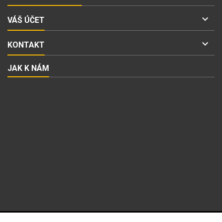

VÁŠ ÚČET

KONTAKT
JAK K NÁM
ODBĚR NOVINEK