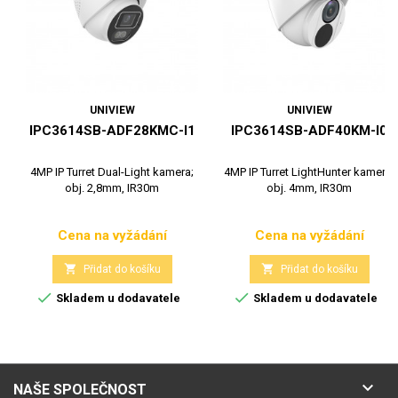
UNIVIEW
UNIVIEW
IPC3614SB-ADF28KMC-I1
IPC3614SB-ADF40KM-I0
4MP IP Turret Dual-Light kamera;
4MP IP Turret LightHunter kamera;
obj. 2,8mm, IR30m
obj. 4mm, IR30m
Cena na vyžádání
Cena na vyžádání
Cena
Cena


Přidat do košíku
Přidat do košíku


Skladem u dodavatele
Skladem u dodavatele

NAŠE SPOLEČNOST