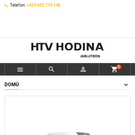
Telefon:
+420 602 719 145
0



shopping_cart
DOMŮ