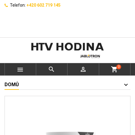
Telefon:
+420 602 719 145
0



shopping_cart
DOMŮ