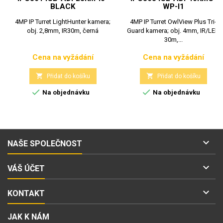
BLACK
WP-I1
4MP IP Turret LightHunter kamera;
4MP IP Turret OwlView Plus Tri-
obj. 2,8mm, IR30m, černá
Guard kamera; obj. 4mm, IR/LED
30m,...
Cena na vyžádání
Cena na vyžádání
Cena
Cena


Přidat do košíku
Přidat do košíku


Na objednávku
Na objednávku

NAŠE SPOLEČNOST

VÁŠ ÚČET

KONTAKT
JAK K NÁM