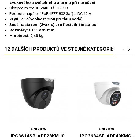
zvukového a světelného alarmu při narušení
Slot pro microSD kartu až 512 GB
Podpora napájení PoE (IEEE 802.3af) a DC 12 V
Krytí IP67
(odolnost proti prachu a vodě)
3osé nastavení (3-axis) pro flexibilní instalaci
Rozměry: O111 × 95 mm
Hmotnost: 0,43 kg
12 DALŠÍCH PRODUKTŮ VE STEJNÉ KATEGORII:
<
>
UNIVIEW
UNIVIEW
IPC3614SB-ADF28KM-I0-
IPC3634SE-ADF40KMC-