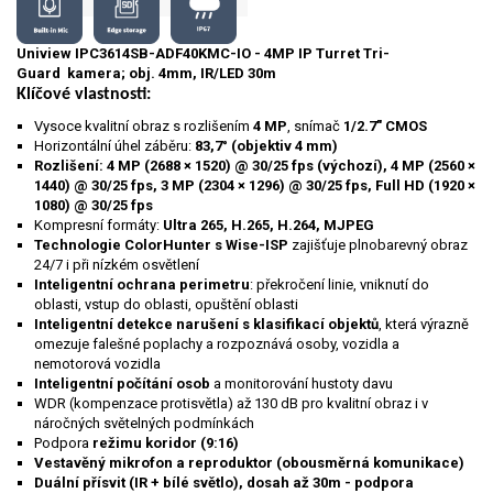
Uniview IPC3614SB-ADF40KMC-IO - 4MP IP Turret Tri-
Guard kamera; obj. 4mm, IR/LED 30m
Klíčové vlastnosti:
Vysoce kvalitní obraz s rozlišením
4 MP
, snímač
1/2.7" CMOS
Horizontální úhel záběru:
83,7° (objektiv 4 mm)
Rozlišení: 4 MP (2688 × 1520) @ 30/25 fps (výchozí), 4 MP (2560 ×
1440) @ 30/25 fps, 3 MP (2304 × 1296) @ 30/25 fps, Full HD (1920 ×
1080) @ 30/25 fps
Kompresní formáty:
Ultra 265, H.265, H.264, MJ
PEG
Technologie ColorHunter s Wise-ISP
zajišťuje plnobarevný obraz
24/7 i při nízkém osvětlení
Inteligentní ochrana perimetru
: překročení linie, vniknutí do
oblasti, vstup do oblasti, opuštění oblasti
Inteligentní detekce narušení s klasifikací objektů
, která výrazně
omezuje falešné poplachy a rozpoznává osoby, vozidla a
nemotorová vozidla
Inteligentní počítání osob
a monitorování hustoty davu
WDR (kompenzace protisvětla) až 130 dB pro kvalitní obraz i v
náročných světelných podmínkách
Podpora
režimu koridor (9:16)
Vestavěný mikrofon a reproduktor (obousměrná komunikace)
Duální přísvit (IR + bílé světlo), dosah až 30m - podpora