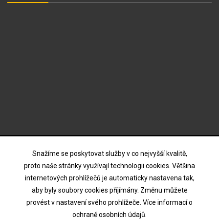
ODBĚR NOVINEK
Snažíme se poskytovat služby v co nejvyšší kvalitě,
proto naše stránky využívají technologii cookies. Většina
internetových prohlížečů je automaticky nastavena tak,
Souhlasím s podmínkami a zásadami ochrany osobních
aby byly soubory cookies příjímány. Změnu můžete
údajů
provést v nastavení svého prohlížeče. Více informací o
ochraně osobních údajů.