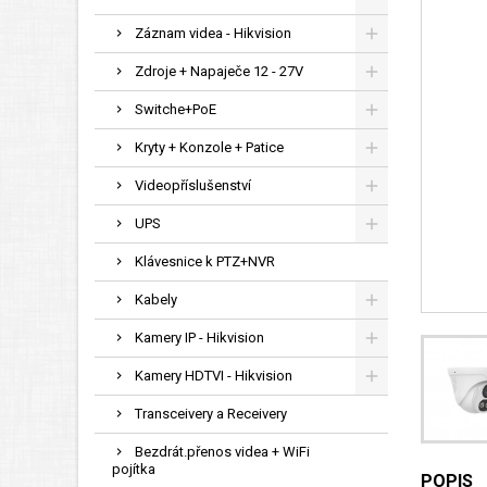
Záznam videa - Hikvision
Zdroje + Napaječe 12 - 27V
Switche+PoE
Kryty + Konzole + Patice
Videopříslušenství
UPS
Klávesnice k PTZ+NVR
Kabely
Kamery IP - Hikvision
Kamery HDTVI - Hikvision
Transceivery a Receivery
Bezdrát.přenos videa + WiFi
pojítka
POPIS