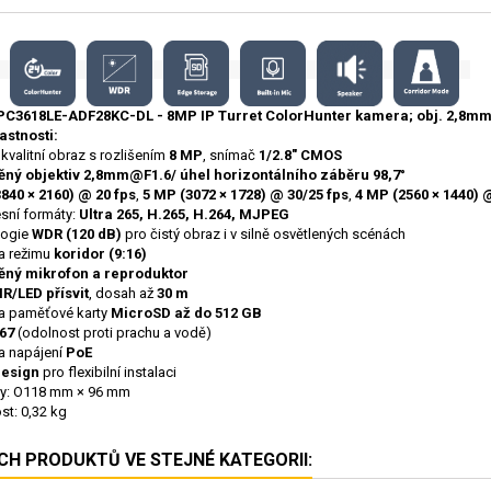
IPC3618LE-ADF28KC-DL -
8MP IP Turret ColorHunter kamera; obj. 2,8mm
astnosti:
kvalitní obraz s rozlišením
8 MP
, snímač
1/2.8" CMOS
ěný objektiv 2,8mm@F1.6/ úhel horizontálního záběru 98,7°
840 × 2160) @ 20 fps
,
5 MP (3072 × 1728) @ 30/25 fps
,
4 MP (2560 × 1440) 
sní formáty:
Ultra 265, H.265, H.264, MJPEG
logie
WDR (120 dB)
pro čistý obraz i v silně osvětlených scénách
a režimu
koridor (9:16)
ěný mikrofon a reproduktor
IR/LED přísvit
, dosah až
30 m
a paměťové karty
MicroSD až do 512 GB
67
(odolnost proti prachu a vodě)
a napájení
PoE
design
pro flexibilní instalaci
y: O118 mm × 96 mm
t: 0,32 kg
ÍCH PRODUKTŮ VE STEJNÉ KATEGORII: