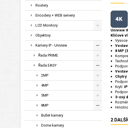
Routery
Encodery + WEB servery
LCD Monitory
Uniview 
Objektivy
Klíčové vl
Vysoce 
Kamery IP - Uniview
Vestav
8 MP (3
Řada PRIME
Kompre
Techno
Řada EASY
Podpor
Vestav
2MP
Chytrý 
Podpor
4MP
Krytí:
IP
Podpor
5MP
3-osý 
Rozměr
8MP
Hmotnos
Bullet kamery
2 DALŠ
Dome kamery