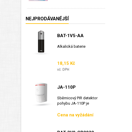
NEJPRODÁVANÉJŠÍ
BAT-1V5-AA
Alkalická baterie
Cena
18,15 Kč
vč. DPH
JA-110P
Sběrnicový PIR detektor
pohybu JA-110P je
sběrnicový detektor...
Cena
Cena na vyžádání