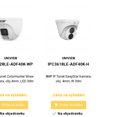
UNIVIEW
UNIVIEW
28LE-ADF40K-WP
IPC3618LE-ADF40K-H
urret ColorHunter Wise-
8MP IP Turret EasyStar kamera;
era; obj.4mm, LED 30m
obj. 4mm, IR 30m
na na vyžádání
Cena na vyžádání
Cena
Cena


Přidat do košíku
Přidat do košíku

Na objednávku
Na objednávku