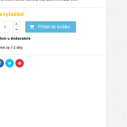
a vyžádání
Přidat do košíku

dem u dodavatele
me za 1-2 dny