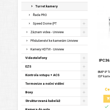
Turret kamery
Řada PRO
Speed Dome (PT
Záznam videa - Uniview
Příslušenství ke kamerám Uniview
Kamery HDTVI - Uniview
Videotelefony
IPC36
EZS
8MP IP T
Kontrola vstupu + ACS
ISP kam
Termovize a noční vidění
Ce
Boxy
Strukturovaná kabeláž

Kamera do auta