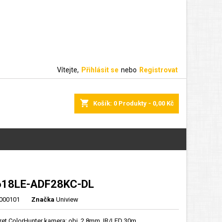
Vítejte,
Přihlásit se
nebo
Registrovat
shopping_cart
Košík:
0
Produkty - 0,00 Kč
618LE-ADF28KC-DL
000101
Značka
Uniview
rret ColorHunter kamera; obj. 2,8mm, IR/LED 30m