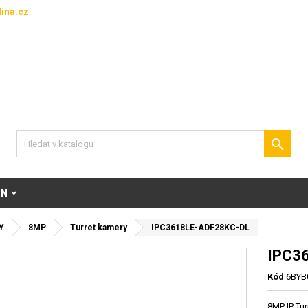
ina.cz

ON
Y
8MP
Turret kamery
IPC3618LE-ADF28KC-DL
IPC3
Kód
6BYB
8MP IP Tu