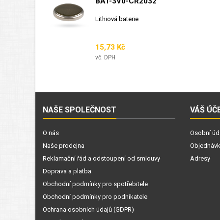
BAT-3V0-CR2032
Lithiová baterie
Cena
15,73 Kč
vč. DPH
NAŠE SPOLEČNOST
VÁŠ ÚČ
O nás
Osobní úd
Naše prodejna
Objednáv
Reklamační řád a odstoupení od smlouvy
Adresy
Doprava a platba
Obchodní podmínky pro spotřebitele
Obchodní podmínky pro podnikatele
Ochrana osobních údajů (GDPR)