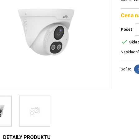
Cena n
Počet

Skla
Naskladní
Sdílet
DETAILY PRODUKTU