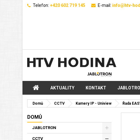
Telefon:
+420 602 719 145
E-mail:
info@htv-hod
AKTUALITY
KONTAKT
JABLOTR
Domů
CCTV
Kamery IP - Uniview
Řada EAS
DOMŮ
JABLOTRON
CCTV