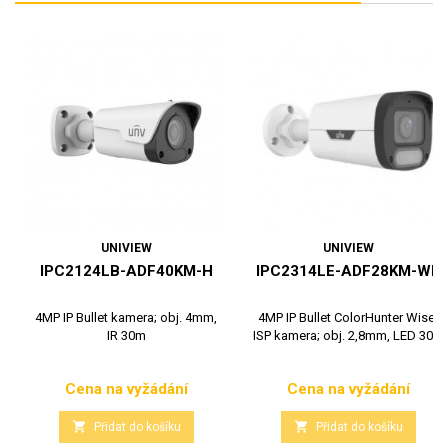
UNIVIEW
UNIVIEW
IPC2124LB-ADF40KM-H
IPC2314LE-ADF28KM-WP
4MP IP Bullet kamera; obj. 4mm,
4MP IP Bullet ColorHunter Wise-
IR 30m
ISP kamera; obj. 2,8mm, LED 30m
Cena na vyžádání
Cena na vyžádání
Cena
Cena


Přidat do košíku
Přidat do košíku