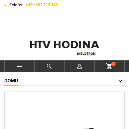
Telefon:
+420 602 719 145
0



shopping_cart
DOMŮ