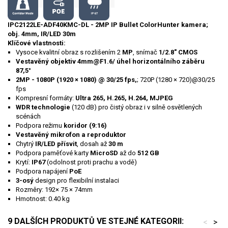
IPC2122LE-ADF40KMC-DL - 2MP IP Bullet ColorHunter kamera;
obj. 4mm, IR/LED 30m
Klíčové vlastnosti:
Vysoce kvalitní obraz s rozlišením 2
MP
, snímač
1/2.8" CMOS
Vestavěný objektiv 4mm@F1.6/ úhel horizontálního záběru
87,5°
2MP -
1080P (1920 × 1080) @ 30/25 fps,
; 720P (1280 × 720)@30/25
fps
Kompresní formáty:
Ultra 265, H.265, H.264, MJPEG
WDR technologie
(120 dB) pro čistý obraz i v silně osvětlených
scénách
Podpora režimu
koridor (9:16)
Vestavěný mikrofon a reproduktor
Chytrý
IR/LED přísvit
, dosah až
30 m
Podpora paměťové karty
MicroSD
až do
512 GB
Krytí:
IP67
(odolnost proti prachu a vodě)
Podpora napájení
PoE
3-osý
design pro flexibilní instalaci
Rozměry: 192× 75 × 74mm
Hmotnost: 0.40 kg
9 DALŠÍCH PRODUKTŮ VE STEJNÉ KATEGORII:
<
>