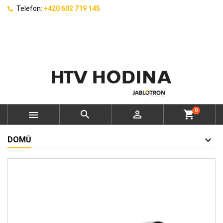
Telefon:
+420 602 719 145
0



shopping_cart
DOMŮ