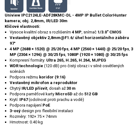
Uniview IPC2124LE-ADF28KMC-DL - 4MP IP Bullet ColorHunter
kamera; obj. 2,8mm, IR/LED 30m
Klíčové vlastnosti:
Vysoce kvalitní obraz s rozlišením
4 MP
, snímač
1/3.0" CMOS
Vestavěný objektiv 2,8mm@F1.6/ úhel horizontálního záběru
97°
4 MP (2688 × 1520) @ 25/20 fps
,
4 MP (2560 × 1440) @ 25/20 fps
,
3
MP (2304 × 1296) @ 30/25 fps
,
1080P (1920 × 1080) @ 30/25 fps
Kompresní formáty:
Ultra 265, H.265, H.264, MJPEG
WDR technologie
(120 dB) pro čistý obraz i v silně osvětlených
scénách
Podpora režimu
koridor (9:16)
Vestavěný mikrofon a reproduktor
Chytrý
IR/LED přísvit
, dosah až
30 m
Podpora paměťové karty
MicroSD
až do
512 GB
Krytí:
IP67
(odolnost proti prachu a vodě)
Podpora napájení
PoE
3-osý
design pro flexibilní instalaci
Rozměry: 192× 75 × 74mm
Hmotnost: 0.40 kg