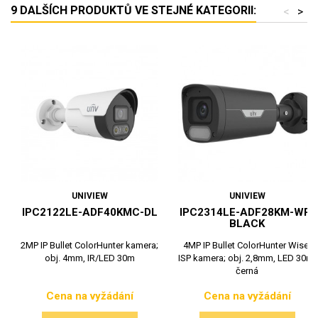
9 DALŠÍCH PRODUKTŮ VE STEJNÉ KATEGORII:
<
>
UNIVIEW
UNIVIEW
IPC2122LE-ADF40KMC-DL
IPC2314LE-ADF28KM-WP-
BLACK
2MP IP Bullet ColorHunter kamera;
4MP IP Bullet ColorHunter Wise-
obj. 4mm, IR/LED 30m
ISP kamera; obj. 2,8mm, LED 30m,
černá
Cena na vyžádání
Cena na vyžádání
Cena
Cena