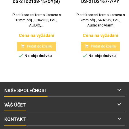
DS-2TD2138-15/QY(B)
DS-2TD2167-7/PY
IP antikorozní termo kamera s
IP antikorozní termo kamera s
15mm obj., 384x288, PoE,
7mm obj., 640x512, PoE,
AUDIO,...
AudioandAlarm
Cena na vyžádání
Cena na vyžádání
Cena
Cena


Přidat do košíku
Přidat do košíku


Na objednávku
Na objednávku

NAŠE SPOLEČNOST

VÁŠ ÚČET

KONTAKT