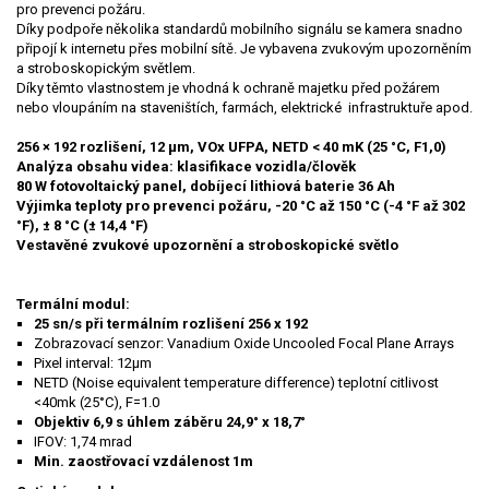
pro prevenci požáru.
Díky podpoře několika standardů mobilního signálu se kamera snadno
připojí k internetu přes mobilní sítě. Je vybavena zvukovým upozorněním
a stroboskopickým světlem.
Díky těmto vlastnostem je vhodná k ochraně majetku před požárem
nebo vloupáním na staveništích, farmách, elektrické infrastruktuře apod.
256 × 192 rozlišení, 12 µm, VOx UFPA, NETD < 40 mK (25 °C, F1,0)
Analýza obsahu videa: klasifikace vozidla/člověk
80 W fotovoltaický panel, dobíjecí lithiová baterie 36 Ah
Výjimka teploty pro prevenci požáru, -20 °C až 150 °C (-4 °F až 302
°F), ± 8 °C (± 14,4 °F)
Vestavěné zvukové upozornění a stroboskopické světlo
Termální modul:
25 sn/s při termálním rozlišení 256 x 192
Zobrazovací senzor: Vanadium Oxide Uncooled Focal Plane Arrays
Pixel interval: 12µm
NETD (Noise equivalent temperature difference) teplotní citlivost
<40mk (25°C), F=1.0
Objektiv 6,9 s úhlem záběru 24,9° x 18,7°
IFOV: 1,74 mrad
Min. zaostřovací vzdálenost 1m