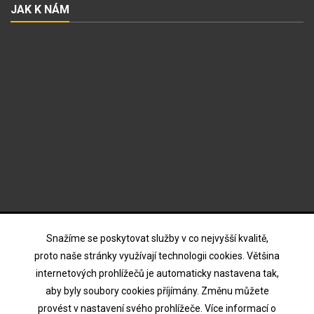
JAK K NÁM
ODBĚR NOVINEK
Snažíme se poskytovat služby v co nejvyšší kvalitě,
proto naše stránky využívají technologii cookies. Většina
internetových prohlížečů je automaticky nastavena tak,
Souhlasím s podmínkami a zásadami ochrany osobních
aby byly soubory cookies příjímány. Změnu můžete
údajů
provést v nastavení svého prohlížeče. Více informací o