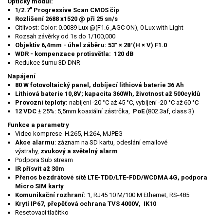
Optický modul:
1/2.7” Progressive Scan CMOS čip
Rozlišení 2688 x1520 @ při 25 sn/s
Citlivost: Color: 0.0089 Lux @(F1.6 ,AGC ON), 0 Lux with Light
Rozsah závěrky od 1s do 1/100,000
Objektiv 6,4mm - úhel záběru: 53° × 28°(H × V)
F1.0
WDR - kompenzace protisvětla: 120 dB
Redukce šumu 3D DNR
Napájení
80 W fotovoltaický panel, dobíjecí lithiová baterie 36 Ah
Lithiová baterie 10,8V; kapacita 360Wh, životnost až 500cyklů
Provozní teploty:
nabíjení
-20 °C až 45 °C, vybíjení -20 °C až 60 °C
12 VDC
± 25%: 5,5mm koaxiální zástrčka,
PoE
(802.3af, class 3)
Funkce a parametry
Video komprese H.265, H.264, MJPEG
Akce alarmu
: záznam na SD kartu, odeslání emailové
výstrahy,
zvukový a světelný alarm
Podpora Sub stream
IR přísvit až 30m
Přenos bezdrátové sítě LTE-TDD/LTE-FDD/WCDMA 4G, podpora
Micro SIM karty
Komunikační rozhraní:
1, RJ45 10 M/100 M Ethernet, RS-485
Krytí IP67, přepěťová ochrana TVS 4000V, IK10
Resetovací tlačítko