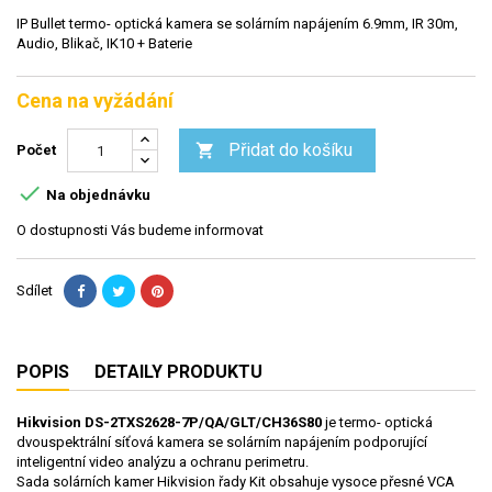
IP Bullet termo- optická kamera se solárním napájením 6.9mm, IR 30m,
Audio, Blikač, IK10 + Baterie
Cena na vyžádání
Přidat do košíku

Počet

Na objednávku
O dostupnosti Vás budeme informovat
Sdílet
POPIS
DETAILY PRODUKTU
Hikvision DS-2TXS2628-7P/QA/GLT/CH36S80
je termo- optická
dvouspektrální síťová kamera se solárním napájením podporující
inteligentní video analýzu a ochranu perimetru.
Sada solárních kamer Hikvision řady Kit obsahuje vysoce přesné VCA