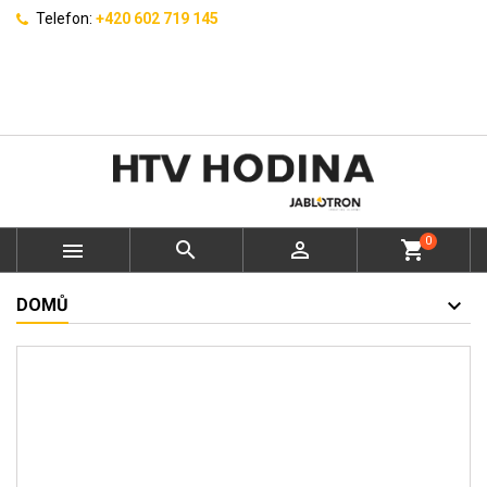
Telefon:
+420 602 719 145
0



shopping_cart
DOMŮ