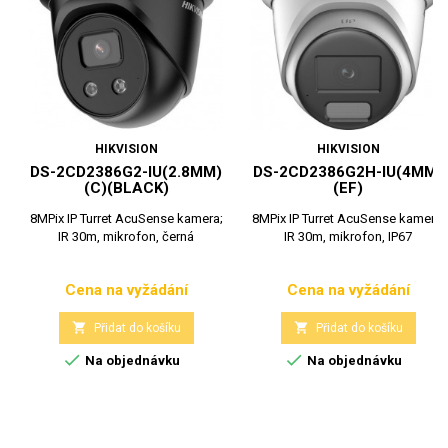
HIKVISION
HIKVISION
DS-2CD2386G2-IU(2.8MM)
DS-2CD2386G2H-IU(4MM)
(C)(BLACK)
(EF)
8MPix IP Turret AcuSense kamera;
8MPix IP Turret AcuSense kamera;
IR 30m, mikrofon, černá
IR 30m, mikrofon, IP67
Cena na vyžádání
Cena na vyžádání
Cena
Cena


Přidat do košíku
Přidat do košíku


Na objednávku
Na objednávku