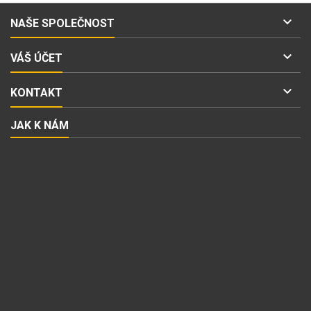

NAŠE SPOLEČNOST

VÁŠ ÚČET

KONTAKT
JAK K NÁM