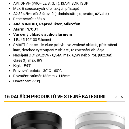
API: ONVIF (PROFILE S, G, T), ISAPI, SDK, ISUP
Max. 6 současných klientských přístupů
Až 32 uživatelů, 3 úrovně (administrátor, operátor, uživatel)
Resetovací tlačítko
Audio IN/OUT, Reproduktor, Mikrofon
Alarm IN/OUT
Varovný blikač s audio alarmem
1 RJ45 10/100 Ethernet
SMART funkce: detekce pohybu ve zvolené oblasti, překročení
linie, detekce vystoupení z oblasti, rozpoznání obličeje
Napájení DC12V±25% / 0,54A; max. 6,5W nebo PoE (802.3af,
class 3), max. 8W
Krytí IP67
Provozní teplota: -30°C - 60°C
Rozměry: průměr 138mm x 115mm
Hmotnost: 770g
16 DALŠÍCH PRODUKTŮ VE STEJNÉ KATEGORII:
<
>