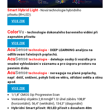
Smart Hybrid Light
-
Nová technologie hybridního
přísvitu (IR+LED).
VÍCE ZDE
Color
V
u
- technologie
dokonalého barevného vidění při
zapnutém přísvitu
VÍCE ZDE
Acu
Sense
technologie -
DEEP LEARNING analýza na
odfiltrování falešných poplachů.
Acu
Sense
technologie -
detekuje osoby či vozidla pro
snadné vyhledávání v záznamu a pro úsporu prostoru na
pevném disku
Acu
S
ense
technologie -
nereaguje na plané poplachy,
např. déšť, sněžení, pohyb listů ve větru, střídání světla a stínu
apod.
VÍCE ZDE
1/1,8" CMOS čip Progressive Scan
Vestavěný objektiv 2,8 mm@F1.0/ úhel záběru 108,8°
(horizontální); 56,4° (vertikální), 134,3° (diagonální)
Hybridní Smart přísvit: IR/LED přísvit s dosahem 40m