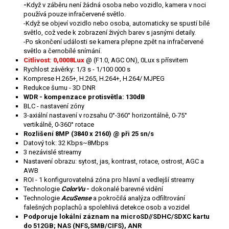
-
Když v záběru není žádná osoba nebo vozidlo, kamera v noci
používá pouze infračervené světlo.
-Když se objeví vozidlo nebo osoba, automaticky se spustí bílé
světlo, což vede k zobrazení živých barev s jasnými detaily.
-Po skončení události se kamera přepne zpět na infračervené
světlo a černobílé snímání.
Citlivost: 0,0008Lux
@ (F1.0, AGC ON), 0Lux s přísvitem
Rychlost závěrky: 1/3 s - 1/100 000 s
Komprese H.265+, H.265, H.264+, H.264/ MJPEG
Redukce šumu - 3D DNR
WDR - kompenzace protisvětla: 130dB
BLC - nastavení zóny
3-axiální nastavení v rozsahu 0°-360° horizontálně, 0-75°
vertikálně, 0-360° rotace
Rozlišení 8MP (3840 x 2160) @ při 25 sn/s
Datový tok: 32 Kbps~8Mbps
3 nezávislé streamy
Nastavení obrazu: sytost, jas, kontrast, rotace, ostrost, AGC a
AWB
ROI - 1 konfigurovatelná zóna pro hlavní a vedlejší streamy
Technologie
ColorVu
-
dokonalé barevné vidění
Technologie
AcuSense
a pokročilá analýza odfiltrování
falešných poplachů a spolehlivá detekce osob a vozidel
Podporuje lokální záznam na microSD//SDHC/SDXC kartu
do 512GB; NAS (NFS,SMB/CIFS), ANR