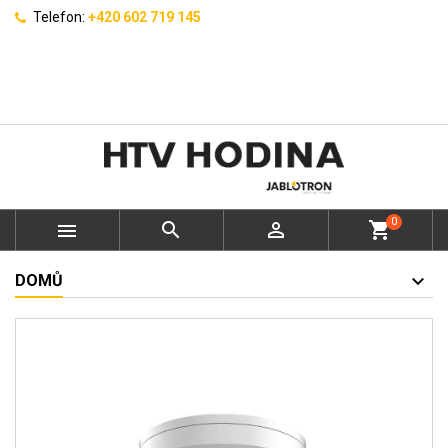
Telefon:
+420 602 719 145
0



shopping_cart
DOMŮ