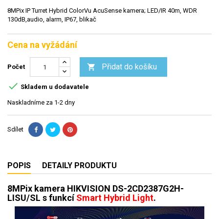
8MPix IP Turret Hybrid ColorVu AcuSense kamera; LED/IR 40m, WDR
130dB,audio, alarm, IP67, blikač
Cena na vyžádání
Přidat do košíku

Počet

Skladem u dodavatele
Naskladníme za 1-2 dny
Sdílet
POPIS
DETAILY PRODUKTU
8MPix kamera HIKVISION DS-2CD2387G2H-
LISU/SL s funkcí
Smart Hybrid Light
.