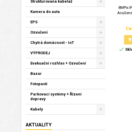
Strukturovaná kabeláž
8MPix IP
Kamera do auta
AcuSens
EPS
Ce
Ozvučení
Chytrá domácnost - IoT

Skl
VÝPRODEJ
Evakuační rozhlas + Ozvučení
Bazar
Fotopasti
Parkovací systémy + Řízení
dopravy
Kabely
AKTUALITY