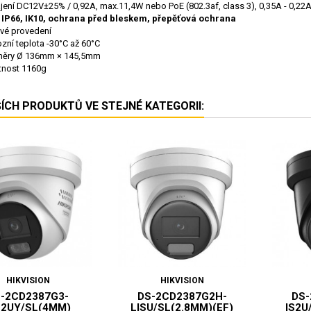
jení DC12V±25% / 0,92A, max.11,4W nebo PoE (802.3af, class 3), 0,35A - 0,22
í IP66, IK10, ochrana před bleskem, přepěťová ochrana
vé provedení
zní teplota -30°C až 60°C
ěry Ø 136mm × 145,5mm
nost 1160g
ŠÍCH PRODUKTŮ VE STEJNÉ KATEGORII:
HIKVISION
HIKVISION
-2CD2387G3-
DS-2CD2387G2H-
DS-
S2UY/SL(4MM)
LISU/SL(2.8MM)(EF)
IS2U