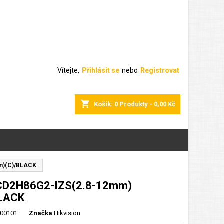
Vítejte,
Přihlásit se
nebo
Registrovat
shopping_cart
Košík:
0
Produkty - 0,00 Kč
m)(C)/BLACK
CD2H86G2-IZS(2.8-12mm)
BLACK
000101
Značka
Hikvision