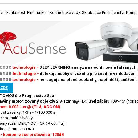
avní Funkčnost: Plně funkční Kosmetické vady: Škrábance Příslušenství: Kompl
ense
technologie -
DEEP LEARNING analýza na odfiltrování falešných
ense
technologie -
detekuje osoby či vozidla pro snadné vyhledáván
ense
technologie -
nereaguje na plané poplachy, např. déšť, sněžení, po
 ZDE
8" CMOS čip Progressive Scan
avěný motorizovaný objektiv 2,8-12mm
@F1.4/ úhel záběru 108°-46° (horizon
ivost: 0,003 Lux @ (F1.4, AGC ON)
ost závěrky: 1/3 s - 1/100 000 s
ce pomalé závěrky
čný režim DEN/NOC - ICR (IR cut filtr)
kce šumu - 3D DNR
- kompenzace protisvětla: 120dB