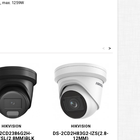
A, max. 1259W
<
>
HIKVISION
HIKVISION
2CD2386G2H-
DS-2CD2H83G2-IZS(2.8-
DS-
/SL(2.8MM)BLK
12MM)
LSU/SL