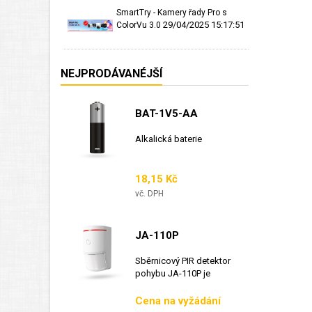
SmartTry - Kamery řady Pro s
29/04/2025 15:17:51
ColorVu 3.0
NEJPRODÁVANÉJŠÍ
BAT-1V5-AA
Alkalická baterie
Cena
18,15 Kč
vč. DPH
JA-110P
Sběrnicový PIR detektor
pohybu JA-110P je
sběrnicový detektor...
Cena
Cena na vyžádání