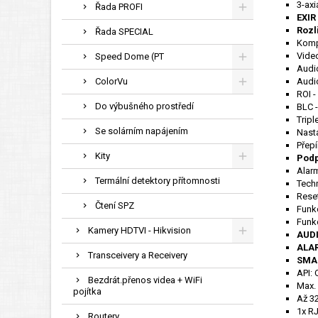
3-axi
Řada PROFI
EXIR
Rozl
Řada SPECIAL
Komp
Vide
Speed Dome (PT
Audi
ColorVu
Audi
ROI -
Do výbušného prostředí
BLC -
Tripl
Se solárním napájením
Nasta
Přepí
Kity
Podp
Alarm
Termální detektory přítomnosti
Tech
Reset
Čtení SPZ
Funk
Funkc
Kamery HDTVI - Hikvision
AUDI
ALAR
Transceivery a Receivery
SMA
API: 
Bezdrát.přenos videa + WiFi
Max.
pojítka
Až 32
1x R
Routery