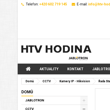
Telefon:
+420 602 719 145
E-mail:
info@htv-hod
AKTUALITY
KONTAKT
JABLOTR
Domů
CCTV
Kamery IP - Hikvision
Řada St
DOMŮ
JABLOTRON
CCTV