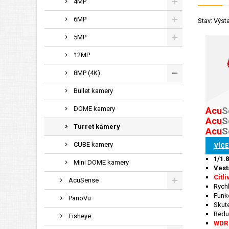
4MP
6MP
Stav: Výst
5MP
12MP
8MP (4K)
Bullet kamery
DOME kamery
Acu
S
Acu
S
Turret kamery
Acu
S
CUBE kamery
VÍCE
1/1.
Mini DOME kamery
Vest
Citl
AcuSense
Rychl
Funk
PanoVu
Skute
Redu
Fisheye
WDR 