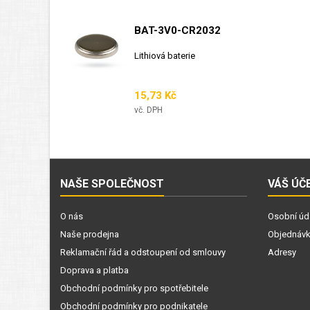
BAT-3V0-CR2032
Lithiová baterie
Cena
15,73 Kč
vč. DPH
NAŠE SPOLEČNOST
VÁŠ ÚČ
O nás
Osobní úd
Naše prodejna
Objednáv
Reklamační řád a odstoupení od smlouvy
Adresy
Doprava a platba
Obchodní podmínky pro spotřebitele
Obchodní podmínky pro podnikatele