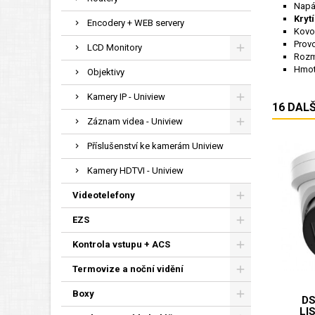
Napá
Kryt
Encodery + WEB servery
Kovo
Provo
LCD Monitory
Rozm
Hmot
Objektivy
Kamery IP - Uniview
16 DAL
Záznam videa - Uniview
Příslušenství ke kamerám Uniview
Kamery HDTVI - Uniview
Videotelefony
EZS
Kontrola vstupu + ACS
Termovize a noční vidění
Boxy
DS
LI