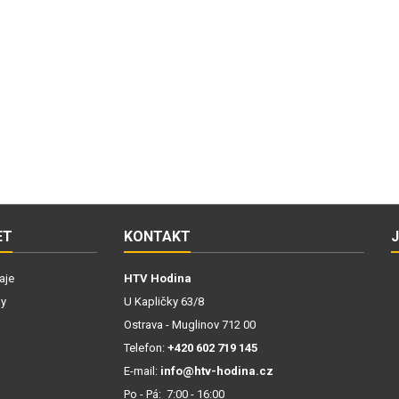
ET
KONTAKT
aje
HTV Hodina
ky
U Kapličky 63/8
Ostrava - Muglinov 712 00
Telefon:
+420 602 719 145
E-mail:
info@htv-hodina.cz
Po - Pá: 7:00 - 16:00