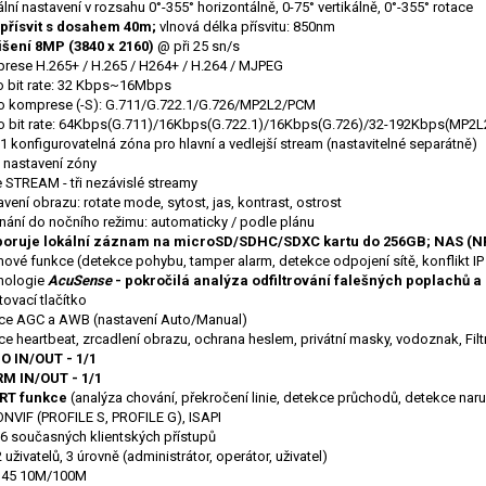
ální nastavení v rozsahu 0°-355° horizontálně, 0-75° vertikálně, 0°-355° rotace
 přísvit s dosahem 40m;
vlnová délka přísvitu: 850nm
išení 8MP (3840 x 2160)
@ při 25 sn/s
rese H.265+ / H.265 / H264+ / H.264 / MJPEG
o bit rate: 32 Kbps~16Mbps
o komprese (-S): G.711/G.722.1/G.726/MP2L2/PCM
o bit rate: 64Kbps(G.711)/16Kbps(G.722.1)/16Kbps(G.726)/32-192Kbps(MP2L
 1 konfigurovatelná zóna pro hlavní a vedlejší stream (nastavitelné separátně)
 nastavení zóny
e STREAM - tři nezávislé streamy
vení obrazu: rotate mode, sytost, jas, kontrast, ostrost
nání do nočního režimu: automaticky / podle plánu
oruje lokální záznam na microSD/SDHC/SDXC kartu do 256GB; NAS (N
ové funkce (detekce pohybu, tamper alarm, detekce odpojení sítě, konflikt I
nologie
AcuSense
- pokročilá analýza odfiltrování falešných poplachů a
ovací tlačítko
ce AGC a AWB (nastavení Auto/Manual)
e heartbeat, zrcadlení obrazu, ochrana heslem, privátní masky, vodoznak, Filtr
O IN/OUT - 1/1
M IN/OUT - 1/1
RT funkce
(analýza chování, překročení linie, detekce průchodů, detekce naru
ONVIF (PROFILE S, PROFILE G), ISAPI
 6 současných klientských přístupů
 uživatelů, 3 úrovně (administrátor, operátor, uživatel)
J45 10M/100M