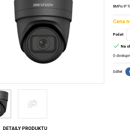
8MPix IP T
Cena n
Počet

Na o
O dostupn
Sdílet
DETAILY PRODUKTU