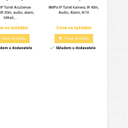
IP Turret AcuSense
8MPix IP Turret kamera; IR 40m,
8MPix
IR 30m, audio, alarm,
Audio, Alarm, IK10
AcuSen
blikač,...
kamera
a na vyžádání
Cena na vyžádání
Cen
Cena
Cena


Přidat do košíku
Přidat do košíku


dem u dodavatele
Skladem u dodavatele
Skla