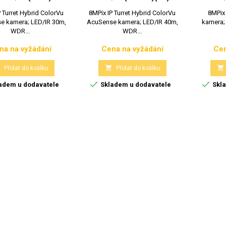
 Turret Hybrid ColorVu
8MPix IP Turret Hybrid ColorVu
8MPix 
e kamera; LED/IR 30m,
AcuSense kamera; LED/IR 40m,
kamera; 
WDR...
WDR...
na na vyžádání
Cena na vyžádání
Cen
Cena
Cena



Přidat do košíku
Přidat do košíku


adem u dodavatele
Skladem u dodavatele
Skla