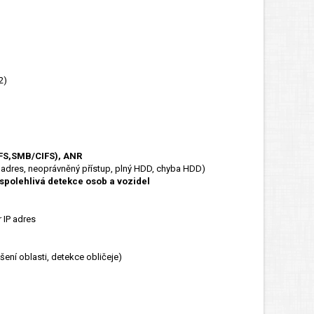
2)
FS,SMB/CIFS), ANR
P adres, neoprávněný přístup, plný HDD, chyba HDD)
 spolehlivá detekce osob a vozidel
 IP adres
šení oblasti, detekce obličeje)