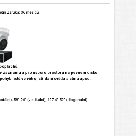
etní Záruka: 36 měsíců
 poplachů.
í v záznamu a pro úsporu prostoru na pevném disku
hyb listů ve větru, střídání světla a stínu apod.
tální); 58°-26° (vertikální), 127,4°-52° (diagonální)