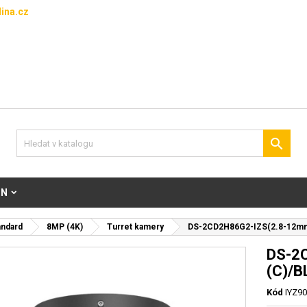
ina.cz

ON
andard
8MP (4K)
Turret kamery
DS-2CD2H86G2-IZS(2.8-12m
DS-2
(C)/
Kód
IYZ9