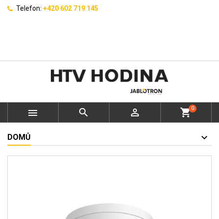
Telefon:
+420 602 719 145
0



shopping_cart
DOMŮ