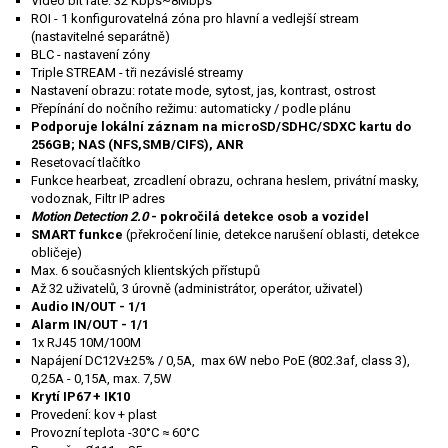
Video bit rate: 32 Kbps~8Mbps
ROI - 1 konfigurovatelná zóna pro hlavní a vedlejší stream
(nastavitelné separátně)
BLC - nastavení zóny
Triple STREAM - tři nezávislé streamy
Nastavení obrazu: rotate mode, sytost, jas, kontrast, ostrost
Přepínání do nočního režimu: automaticky / podle plánu
Podporuje lokální záznam na microSD/SDHC/SDXC kartu do
256GB; NAS (NFS,SMB/CIFS), ANR
Resetovací tlačítko
Funkce hearbeat, zrcadlení obrazu, ochrana heslem, privátní masky,
vodoznak, Filtr IP adres
Motion Detection 2.0
- pokročilá detekce osob a vozidel
SMART funkce
(překročení linie, detekce narušení oblasti, detekce
obličeje)
Max. 6 současných klientských přístupů
Až 32 uživatelů, 3 úrovně (administrátor, operátor, uživatel)
Audio IN/OUT - 1/1
Alarm IN/OUT - 1/1
1x RJ45 10M/100M
Napájení DC12V±25% / 0,5A, max 6W nebo PoE (802.3af, class 3),
0,25A - 0,15A, max. 7,5W
Krytí IP67 + IK10
Provedení: kov + plast
Provozní teplota -30°C ≈ 60°C