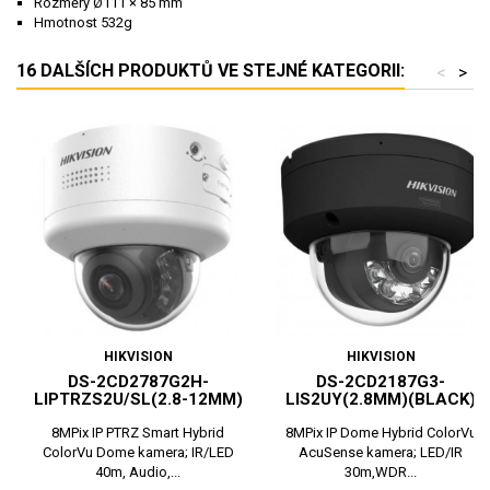
Rozměry Ø111 × 85 mm
Hmotnost 532g
16 DALŠÍCH PRODUKTŮ VE STEJNÉ KATEGORII:
<
>
HIKVISION
HIKVISION
DS-2CD2787G2H-
DS-2CD2187G3-
LIPTRZS2U/SL(2.8-12MM)
LIS2UY(2.8MM)(BLACK)
8MPix IP PTRZ Smart Hybrid
8MPix IP Dome Hybrid ColorVu
ColorVu Dome kamera; IR/LED
AcuSense kamera; LED/IR
40m, Audio,...
30m,WDR...