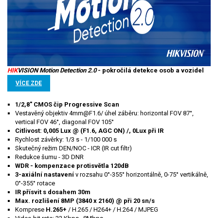
HIK
VISION Motion Detection 2.0
- pokročilá detekce osob a vozidel
VÍCE ZDE
1/2,8" CMOS čip Progressive Scan
Vestavěný objektiv 4mm@F1.6/ úhel záběru: horizontal FOV 87°,
vertical FOV 46°, diagonal FOV 105°
Citlivost: 0,005 Lux @ (F1.6, AGC ON) /, 0Lux při IR
Rychlost závěrky: 1/3 s - 1/100 000 s
Skutečný režim DEN/NOC - ICR (IR cut filtr)
Redukce šumu - 3D DNR
WDR - kompenzace protisvětla 120dB
3-axiální nastavení
v rozsahu 0°-355° horizontálně, 0-75° vertikálně,
0°-355° rotace
IR
přísvit
s dosahem 30m
Max. rozlišení 8MP (3840 x 2160) @ při 20 sn/s
Komprese
H.265+
/ H.265 / H264+ / H.264 / MJPEG