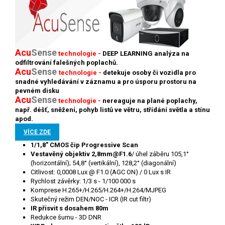
Acu
Sense
technologie -
DEEP LEARNING analýza na
odfiltrování falešných poplachů.
Acu
Sense
technologie -
detekuje osoby či vozidla pro
snadné vyhledávání v záznamu a pro úsporu prostoru na
pevném disku
Acu
S
ense
technologie -
nereaguje na plané poplachy,
např. déšť, sněžení, pohyb listů ve větru, střídání světla a stínu
apod.
VÍCE ZDE
1/1,8" CMOS čip Progressive Scan
Vestavěný objektiv 2,8mm@F1.6
/ úhel záběru 105,1°
(horizontální); 54,8° (vertikální), 128,2° (diagonální)
Citlivost: 0,0008 Lux @ F1.0 (AGC ON) / 0 Lux s IR
Rychlost závěrky: 1/3 s - 1/100 000 s
Komprese H.265+/H.265/H.264+/H.264/MJPEG
Skutečný režim DEN/NOC - ICR (IR cut filtr)
IR přísvit s dosahem 80m
Redukce šumu - 3D DNR