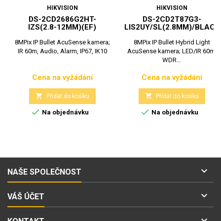
HIKVISION
HIKVISION
DS-2CD2686G2HT-
DS-2CD2T87G3-
IZS(2.8-12MM)(EF)
LIS2UY/SL(2.8MM)/BLACK
8MPix IP Bullet AcuSense kamera;
8MPix IP Bullet Hybrid Light
IR 60m, Audio, Alarm, IP67, IK10
AcuSense kamera; LED/IR 60m,
WDR...
Cena na vyžádání
Cena na vyžádání
Cena
Cena


Přidat do košíku
Přidat do košíku


Na objednávku
Na objednávku

NAŠE SPOLEČNOST

VÁŠ ÚČET
