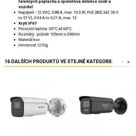
falešných poplachů a spolehlivá detekce osob a
vozidel
Napájení - 12 VDC, 0.88 A, max. 10.5 W; PoE (802.3af, 36 V
to 57 V), 0.34 A to 0.21 A, max. 12
Krytí IP67
Provozní teplota -30°C až 60°C
Rozměry: průměr 105mm x 290mm
Materiál kov
Hmotnost 1270g
16 DALŠÍCH PRODUKTŮ VE STEJNÉ KATEGORII:
<
>