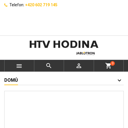
Telefon:
+420 602 719 145
0



shopping_cart
DOMŮ