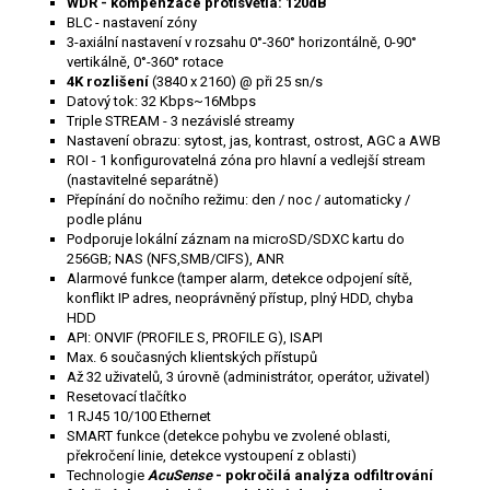
WDR - kompenzace protisvětla: 120dB
BLC - nastavení zóny
3-axiální nastavení v rozsahu 0°-360° horizontálně, 0-90°
vertikálně, 0°-360° rotace
4K rozlišení
(3840 x 2160) @ při 25 sn/s
Datový tok: 32 Kbps~16Mbps
Triple STREAM - 3 nezávislé streamy
Nastavení obrazu: sytost, jas, kontrast, ostrost, AGC a AWB
ROI - 1 konfigurovatelná zóna pro hlavní a vedlejší stream
(nastavitelné separátně)
Přepínání do nočního režimu: den / noc / automaticky /
podle plánu
Podporuje lokální záznam na microSD/SDXC kartu do
256GB; NAS (NFS,SMB/CIFS), ANR
Alarmové funkce (tamper alarm, detekce odpojení sítě,
konflikt IP adres, neoprávněný přístup, plný HDD, chyba
HDD
API: ONVIF (PROFILE S, PROFILE G), ISAPI
M
ax. 6 současných klientských přístupů
Až 32 uživatelů, 3 úrovně (administrátor, operátor, uživatel)
Resetovací tlačítko
1 RJ45 10/100 Ethernet
SMART funkce (detekce pohybu ve zvolené oblasti,
překročení linie, detekce vystoupení z oblasti)
Technologie
AcuSense
- pokročilá analýza odfiltrování