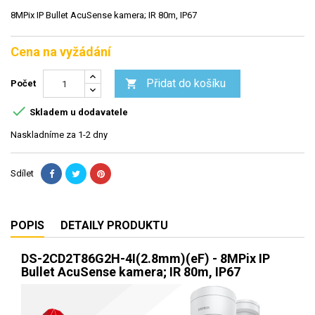
8MPix IP Bullet AcuSense kamera; IR 80m, IP67
Cena na vyžádání
Přidat do košíku

Počet

Skladem u dodavatele
Naskladníme za 1-2 dny
Sdílet
POPIS
DETAILY PRODUKTU
DS-2CD2T86G2H-4I(2.8mm)(eF) - 8MPix IP
Bullet AcuSense kamera; IR 80m, IP67