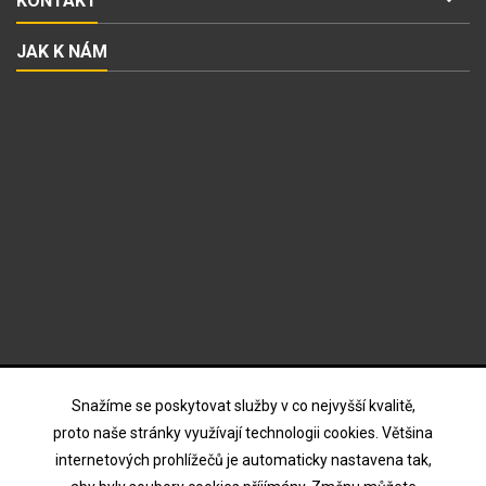
KONTAKT
JAK K NÁM
ODBĚR NOVINEK
Snažíme se poskytovat služby v co nejvyšší kvalitě,
proto naše stránky využívají technologii cookies. Většina
internetových prohlížečů je automaticky nastavena tak,
Souhlasím s podmínkami a zásadami ochrany osobních