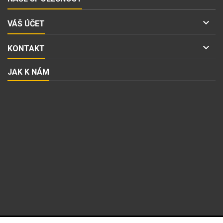

VÁŠ ÚČET

KONTAKT
JAK K NÁM