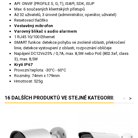
API: ONVIF (PROFILE S, G, T), ISAPI, SDK, ISUP
Max. 6 současných klientských přístupů
Až 32 uživatelů, 3 úrovně (administrátor, operátor, uživatel)
Resetovací tlačítko
Vestavěný mikrofon
Varovný blikač s audio alarmem
1 RJ45 10/100 Ethernet
SMART funkce: detekce pohyb
u ve zvolené oblasti, překročení
linie, detekce vystoupení z oblasti, rozpoznání obličeje
Napájení DC12V±25% / 0,7A; max. 8,5W nebo PoE (802.3af, class
3), max. 8,5W
Krytí IP67
Provozní teplota: -30°C - 60°C
Rozměry: 74mm x 179mm
Hmotnost: 525g
16 DALŠÍCH PRODUKTŮ VE STEJNÉ KATEGORII:
<
>