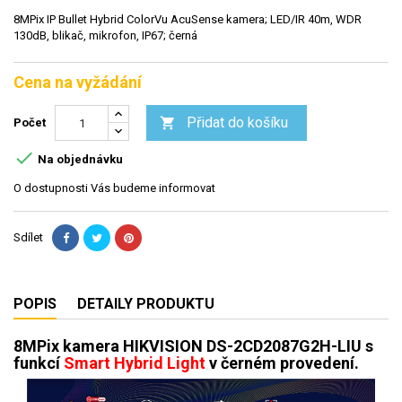
8MPix IP Bullet Hybrid ColorVu AcuSense kamera; LED/IR 40m, WDR
130dB, blikač, mikrofon, IP67; černá
Cena na vyžádání
Přidat do košíku

Počet

Na objednávku
O dostupnosti Vás budeme informovat
Sdílet
POPIS
DETAILY PRODUKTU
8MPix kamera HIKVISION DS-2CD2087G2H-LIU s
funkcí
Smart Hybrid Light
v
černém provedení
.