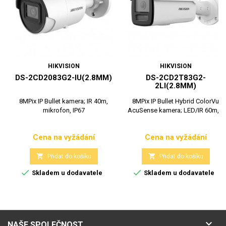
HIKVISION
HIKVISION
DS-2CD2083G2-IU(2.8MM)
DS-2CD2T83G2-
2LI(2.8MM)
8MPix IP Bullet kamera; IR 40m,
8MPix IP Bullet Hybrid ColorVu
mikrofon, IP67
AcuSense kamera; LED/IR 60m,...
Cena na vyžádání
Cena na vyžádání
Cena
Cena


Přidat do košíku
Přidat do košíku


Skladem u dodavatele
Skladem u dodavatele

NAŠE SPOLEČNOST