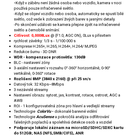
-
Když v záběru není žádná osoba nebo vozidlo, kamera v noci
používá pouze infračervené světlo.
-Když se objeví vozidlo nebo osoba, automaticky se spustí bílé
světlo, což vede k zobrazení živých barev s jasnými detaily.
-Po skončení události se kamera přepne zpět na infračervené
světlo a černobílé snímání.
Citlivost: 0,0008Lux
@ (F1.0, AGC ON), 0Lux s přísvitem
rychlost závěrky: 1/3 s - 1/100 000 s
Komprese H.265+, H.265, H.264+, H.264/ MJPEG
Redukce šumu - 3D DNR
WDR - kompenzace protisvětla: 130dB
BLC - nastavení zóny
3-axiální nastavení v rozsahu 0°-360° horizontálně, 0-90°
vertikálně, 0-360° rotace
Rozlišení 8MP (3840 x 2160) @ při 25 sn/s
Datový tok: 32 Kbps~8Mbps
3 nezávislé streamy
Nastavení obrazu: sytost, jas, kontrast, rotace, ostrost, AGC a
AWB
ROI - 1 konfigurovatelná zóna pro hlavní a vedlejší streamy
Technologie
ColorVu
-
dokonalé barevné vidění
Technologie
AcuSense
a pokročilá analýza odfiltrování
falešných poplachů a spolehlivá detekce osob a vozidel
Podporuje lokální záznam na microSD//SDHC/SDXC kartu
do 512GB; NAS (NFS,SMB/CIFS), ANR