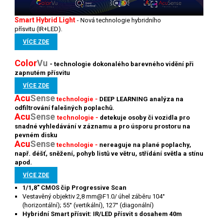
Smart Hybrid Light
-
Nová technologie hybridního
přísvitu (IR+LED).
VÍCE ZDE
Color
V
u
- technologie
dokonalého barevného vidění při
zapnutém přísvitu
VÍCE ZDE
Acu
Sense
technologie -
DEEP LEARNING analýza na
odfiltrování falešných poplachů.
Acu
Sense
technologie -
detekuje osoby či vozidla pro
snadné vyhledávání v záznamu a pro úsporu prostoru na
pevném disku
Acu
S
ense
technologie -
nereaguje na plané poplachy,
např. déšť, sněžení, pohyb listů ve větru, střídání světla a stínu
apod.
VÍCE ZDE
1/1,8" CMOS čip Progressive Scan
Vestavěný objektiv 2,8 mm@F1.0/ úhel záběru 104°
(horizontální); 55° (vertikální), 127° (diagonální)
Hybridní Smart přísvit: IR/LED přísvit s dosahem 40m