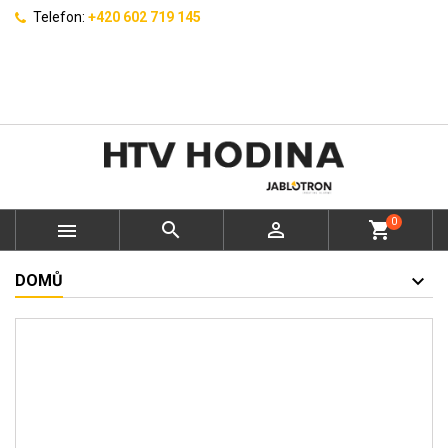
Telefon:
+420 602 719 145
0



shopping_cart
DOMŮ