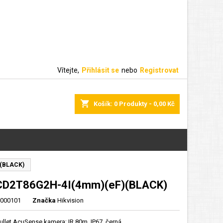
Vítejte,
Přihlásit se
nebo
Registrovat
shopping_cart
Košík:
0
Produkty - 0,00 Kč
(BLACK)
CD2T86G2H-4I(4mm)(eF)(BLACK)
000101
Značka
Hikvision
ullet AcuSense kamera; IR 80m, IP67, černá