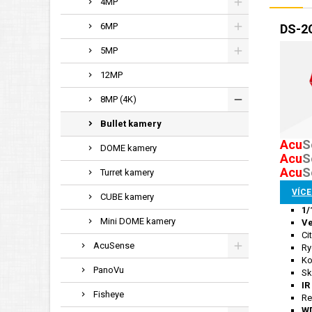
4MP
6MP
DS-2C
5MP
12MP
8MP (4K)
Bullet kamery
Acu
S
DOME kamery
Acu
S
Acu
S
Turret kamery
VÍCE
CUBE kamery
1/
Mini DOME kamery
Ve
Ci
AcuSense
Ry
Ko
PanoVu
Sk
IR
Fisheye
Re
WD