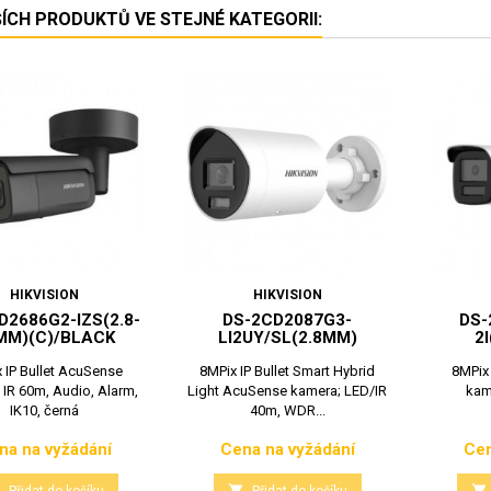
ŠÍCH PRODUKTŮ VE STEJNÉ KATEGORII:
HIKVISION
HIKVISION
D2686G2-IZS(2.8-
DS-2CD2087G3-
DS-
MM)(C)/BLACK
LI2UY/SL(2.8MM)
2
 IP Bullet AcuSense
8MPix IP Bullet Smart Hybrid
8MPix 
 IR 60m, Audio, Alarm,
Light AcuSense kamera; LED/IR
kam
IK10, černá
40m, WDR...
na na vyžádání
Cena na vyžádání
Cen
Cena
Cena


