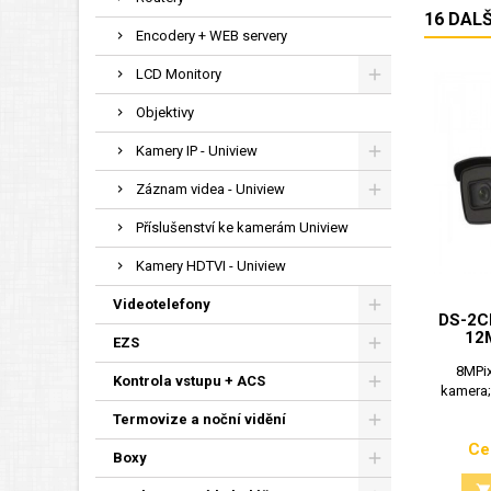
16 DAL
Encodery + WEB servery
LCD Monitory
Objektivy
Kamery IP - Uniview
Záznam videa - Uniview
Příslušenství ke kamerám Uniview
Kamery HDTVI - Uniview
Videotelefony
DS-2C
12
EZS
8MPix
Kontrola vstupu + ACS
kamera;
Termovize a noční vidění
Ce
Boxy