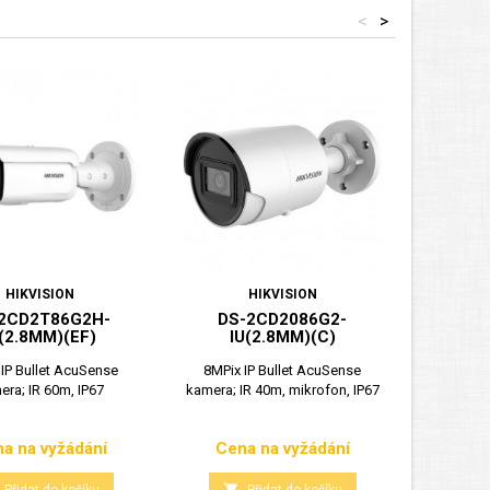
<
>
HIKVISION
HIKVISION
2CD2T86G2H-
DS-2CD2086G2-
DS
I(2.8MM)(EF)
IU(2.8MM)(C)
L
IP Bullet AcuSense
8MPix IP Bullet AcuSense
8MPix IP
era; IR 60m, IP67
kamera; IR 40m, mikrofon, IP67
Light Acu
a na vyžádání
Cena na vyžádání
Cen
Cena
Cena

