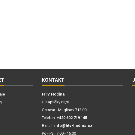
ET
KONTAKT
aje
HTV Hodina
ky
U Kapličky 63/8
Ostrava - Muglinov 712 00
Telefon:
+420 602 719 145
E-mail:
info@htv-hodina.cz
Po - Pá: 7:00 - 16:00