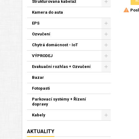
Strukturovaná kabeláž

Posl
Kamera do auta
EPS
Ozvučení
Chytrá domácnost - IoT
VÝPRODEJ
Evakuační rozhlas + Ozvučení
Bazar
Fotopasti
Parkovací systémy + Řízení
dopravy
Kabely
AKTUALITY