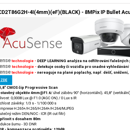
D2T86G2H-4I(4mm)(eF)(BLACK) - 8MPix IP Bullet AcuS
ense
technologie -
DEEP LEARNING analýza na odfiltrování falešných
ense
technologie -
detekuje osoby či vozidla pro snadné vyhledáván
ense
technologie -
nereaguje na plané poplachy, např. déšť, sněžení, po
 ZDE
1,8" CMOS čip Progressive Scan
stavěný objektiv 4mm@F1.6
/ úhel záběru 90° (horizontální); 45,8° (vertikální
tlivost: 0,0008 Lux @ F1.0 (AGC ON) / 0 Lux s IR
chlost závěrky: 1/3 s - 1/100 000 s
mprese H.265+/H.265/H.264+/H.264/MJPEG
utečný režim DEN/NOC - ICR (IR cut filtr)
 přísvit s dosahem 80m
dukce šumu - 3D DNR
R - kompenzace protisvětla: 120dB