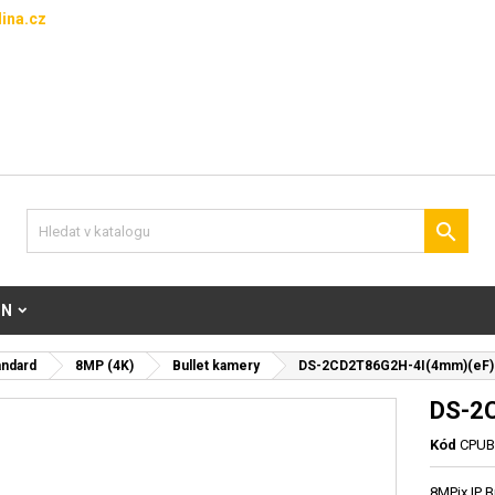
ina.cz

ON
andard
8MP (4K)
Bullet kamery
DS-2CD2T86G2H-4I(4mm)(eF)
DS-2
Kód
CPUB
8MPix IP B