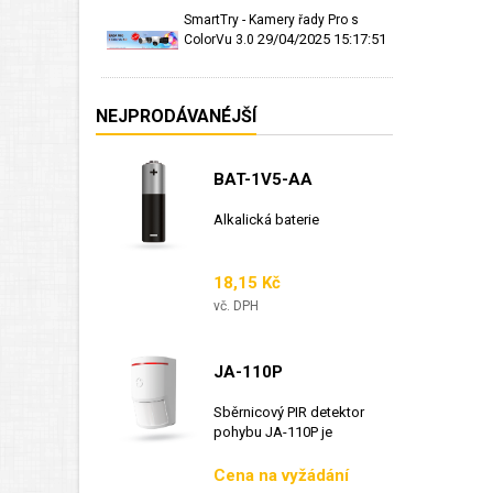
SmartTry - Kamery řady Pro s
29/04/2025 15:17:51
ColorVu 3.0
NEJPRODÁVANÉJŠÍ
BAT-1V5-AA
Alkalická baterie
Cena
18,15 Kč
vč. DPH
JA-110P
Sběrnicový PIR detektor
pohybu JA-110P je
sběrnicový detektor...
Cena
Cena na vyžádání