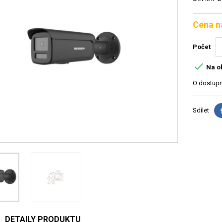
Cena n
Počet

Na o
O dostupn
Sdílet
DETAILY PRODUKTU