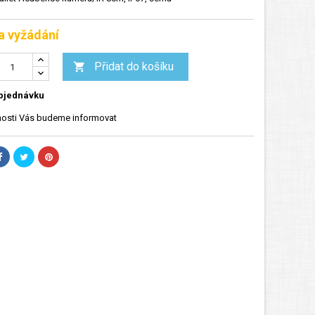
a vyžádání
Přidat do košíku

bjednávku
osti Vás budeme informovat