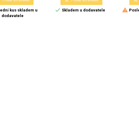
Přidat do košíku
Přidat do košíku


ední kus skladem u
Skladem u dodavatele
Posle
dodavatele