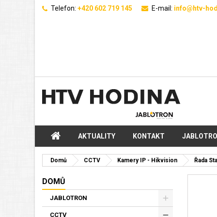
Telefon:
+420 602 719 145
E-mail:
info@htv-hod
AKTUALITY
KONTAKT
JABLOTR
Domů
CCTV
Kamery IP - Hikvision
Řada St
DOMŮ
JABLOTRON
CCTV