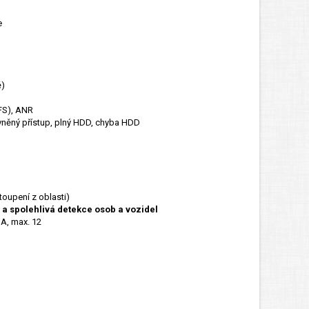
e
ě)
FS), ANR
ávněný přístup, plný HDD, chyba HDD
toupení z oblasti)
 a spolehlivá detekce osob a vozidel
 A, max. 12