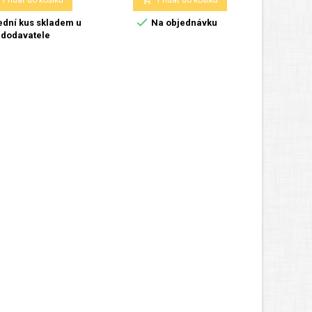
Přidat do košíku
Přidat do košíku


dní kus skladem u
Na objednávku
Skla
dodavatele