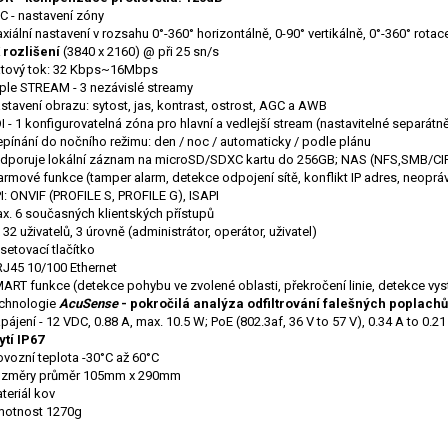
C - nastavení zóny
axiální nastavení v rozsahu 0°-360° horizontálně, 0-90° vertikálně, 0°-360° rotac
 rozlišení
(3840 x 2160) @ při 25 sn/s
tový tok: 32 Kbps~16Mbps
iple STREAM - 3 nezávislé streamy
stavení obrazu: sytost, jas, kontrast, ostrost, AGC a AWB
I - 1 konfigurovatelná zóna pro hlavní a vedlejší stream (nastavitelné separátn
epínání do nočního režimu: den / noc / automaticky / podle plánu
dporuje lokální záznam na microSD/SDXC kartu do 256GB; NAS (NFS,SMB/CI
armové funkce (tamper alarm, detekce odpojení sítě, konflikt IP adres, neopr
I: ONVIF (PROFILE S, PROFILE G), ISAPI
ax. 6 současných klientských přístupů
 32 uživatelů, 3 úrovně (administrátor, operátor, uživatel)
setovací tlačítko
RJ45 10/100 Ethernet
ART funkce (detekce pohybu ve zvolené oblasti, překročení linie, detekce vys
chnologie
AcuSense
- pokročilá analýza odfiltrování falešných poplachů
pájení - 12 VDC, 0.88 A, max. 10.5 W; PoE (802.3af, 36 V to 57 V), 0.34 A to 0.21
ytí IP67
ovozní teplota -30°C až 60°C
změry průměr 105mm x 290mm
teriál kov
otnost 1270g