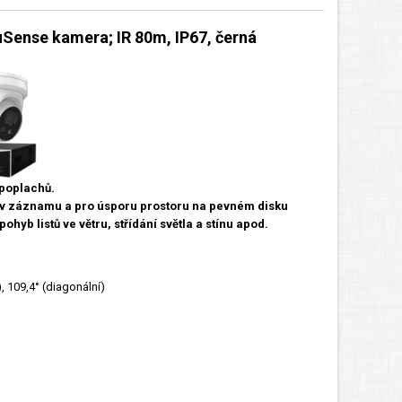
ense kamera; IR 80m, IP67, černá
 poplachů.
í v záznamu a pro úsporu prostoru na pevném disku
hyb listů ve větru, střídání světla a stínu apod.
), 109,4° (diagonální)