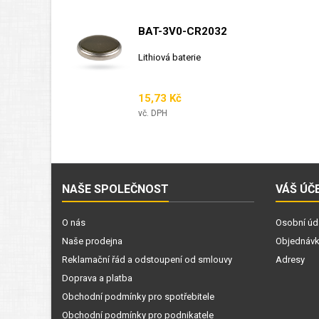
BAT-3V0-CR2032
Lithiová baterie
Cena
15,73 Kč
vč. DPH
NAŠE SPOLEČNOST
VÁŠ ÚČ
O nás
Osobní úd
Naše prodejna
Objednáv
Reklamační řád a odstoupení od smlouvy
Adresy
Doprava a platba
Obchodní podmínky pro spotřebitele
Obchodní podmínky pro podnikatele