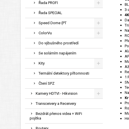
Řada PROFI
BL
3-
Řada SPECIAL
4K
Da
Speed Dome (PT
Tr
Na
ColorVu
RO
Př
Do výbušného prostředí
Po
Al
Se solárním napájením
AP
M
Kity
Až
Re
Termální detektory přítomnosti
1 
SM
Čtení SPZ
Te
Na
Kamery HDTVI - Hikvision
Kr
Pr
Transceivery a Receivery
Ro
Ma
Bezdrát.přenos videa + WiFi
pojítka
Hm
Routery