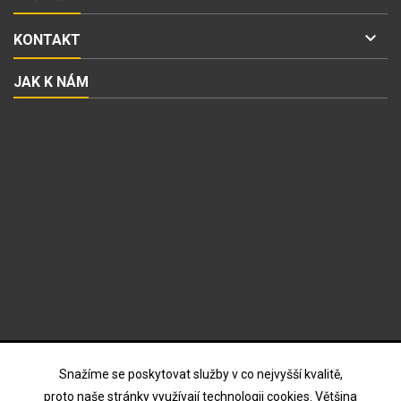

KONTAKT
JAK K NÁM
ODBĚR NOVINEK
Snažíme se poskytovat služby v co nejvyšší kvalitě,
proto naše stránky využívají technologii cookies. Většina