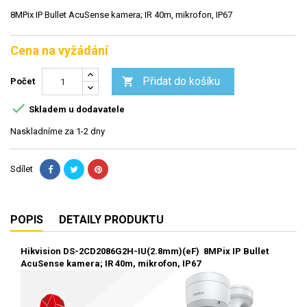
8MPix IP Bullet AcuSense kamera; IR 40m, mikrofon, IP67
Cena na vyžádání
Přidat do košíku

Počet

Skladem u dodavatele
Naskladníme za 1-2 dny
Sdílet
POPIS
DETAILY PRODUKTU
Hikvision DS-2CD2086G2H-IU(2.8mm)(eF) 8MPix IP Bullet
AcuSense kamera; IR 40m, mikrofon, IP67