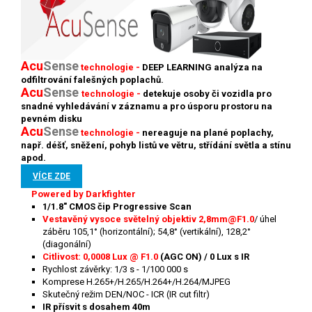
Acu
Sense
technologie -
DEEP LEARNING analýza na
odfiltrování falešných poplachů.
Acu
Sense
technologie -
detekuje osoby či vozidla pro
snadné vyhledávání v záznamu a pro úsporu prostoru na
pevném disku
Acu
S
ense
technologie -
nereaguje na plané poplachy,
např. déšť, sněžení, pohyb listů ve větru, střídání světla a stínu
apod.
VÍCE ZDE
Powered by Darkfighter
1/1.8" CMOS čip Progressive Scan
Vestavěný vysoce světelný objektiv 2,8mm@F1.0
/ úhel
záběru 105,1° (horizontální); 54,8° (vertikální), 128,2°
(diagonální)
Citlivost: 0,0008
Lux @ F1.0
(AGC ON) / 0 Lux s IR
Rychlost závěrky: 1/3 s - 1/100 000 s
Komprese H.265+/H.265/H.264+/H.264/MJPEG
Skutečný režim DEN/NOC - ICR (IR cut filtr)
IR přísvit s dosahem 40m