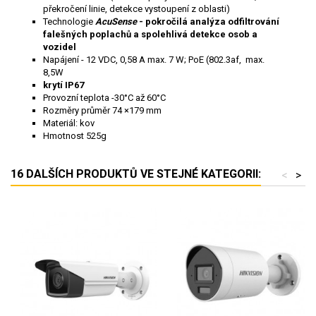
překročení linie, detekce vystoupení z oblasti)
Technologie
AcuSense
- pokročilá analýza odfiltrování
falešných poplachů a spolehlivá detekce osob a
vozidel
Napájení - 12 VDC, 0,58 A max. 7 W; PoE (802.3af, max.
8,5W
krytí IP67
Provozní teplota -30°C až 60°C
Rozměry průměr 74 ×179 mm
Materiál: kov
Hmotnost 525g
16 DALŠÍCH PRODUKTŮ VE STEJNÉ KATEGORII:
<
>