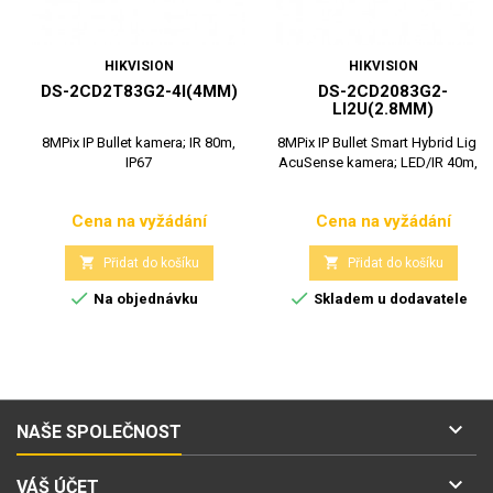
HIKVISION
HIKVISION
DS-2CD2T83G2-4I(4MM)
DS-2CD2083G2-
LI2U(2.8MM)
8MPix IP Bullet kamera; IR 80m,
8MPix IP Bullet Smart Hybrid Light
IP67
AcuSense kamera; LED/IR 40m,...
Cena na vyžádání
Cena na vyžádání
Cena
Cena


Přidat do košíku
Přidat do košíku


Na objednávku
Skladem u dodavatele

NAŠE SPOLEČNOST

VÁŠ ÚČET