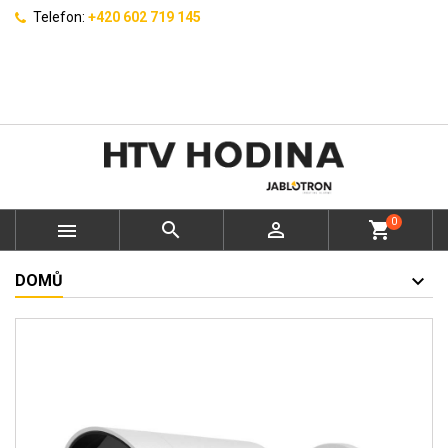
Telefon:
+420 602 719 145
0



shopping_cart
DOMŮ