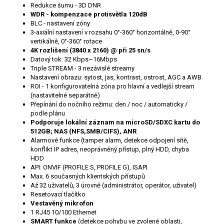
Redukce šumu - 3D DNR
WDR - kompenzace protisvětla 120dB
BLC - nastavení zóny
3-axiální nastavení v rozsahu 0°-360° horizontálně, 0-90°
vertikálně, 0°-360° rotace
4K rozlišení (3840 x 2160) @ při 25 sn/s
Datový tok: 32 Kbps~16Mbps
Triple STREAM - 3 nezávislé streamy
Nastavení obrazu: sytost, jas, kontrast, ostrost, AGC a AWB
ROI - 1 konfigurovatelná zóna pro hlavní a vedlejší stream
(nastavitelné separátně)
Přepínání do nočního režimu: den / noc / automaticky /
podle plánu
Podporuje lokální záznam na microSD/SDXC kartu do
512GB; NAS (NFS,SMB/CIFS), ANR
Alarmové funkce (tamper alarm, detekce odpojení sítě,
konflikt IP adres, neoprávněný přístup, plný HDD, chyba
HDD
API: ONVIF (PROFILE S, PROFILE G), ISAPI
Max. 6 současných klientských přístupů
Až 32 uživatelů, 3 úrovně (administrátor, operátor, uživatel)
Resetovací tlačítko
Vestavěný mikrofon
1 RJ45 10/100 Ethernet
SMART funkce
(detekce pohybu ve zvolené oblasti,