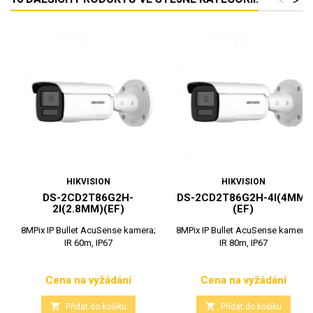
<
>
HIKVISION
HIKVISION
DS-2CD2T86G2H-
DS-2CD2T86G2H-4I(4MM)
2I(2.8MM)(EF)
(EF)
8MPix IP Bullet AcuSense kamera;
8MPix IP Bullet AcuSense kamera;
IR 60m, IP67
IR 80m, IP67
Cena na vyžádání
Cena na vyžádání
Cena
Cena


Přidat do košíku
Přidat do košíku