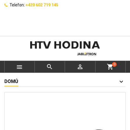
Telefon:
+420 602 719 145
0



shopping_cart
DOMŮ