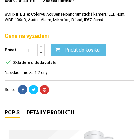
Kód
V2RB000101
Značka
Hikvision
8MPix IP Bullet ColorVu AcuSense panoramatická kamera; LED 40m,
WDR 130dB, Audio, Alarm, Mikrofon, Blikač, IP67; černá
Cena na vyžádání
Přidat do košíku

Počet

Skladem u dodavatele
Naskladníme za 1-2 dny
Sdílet
POPIS
DETAILY PRODUKTU