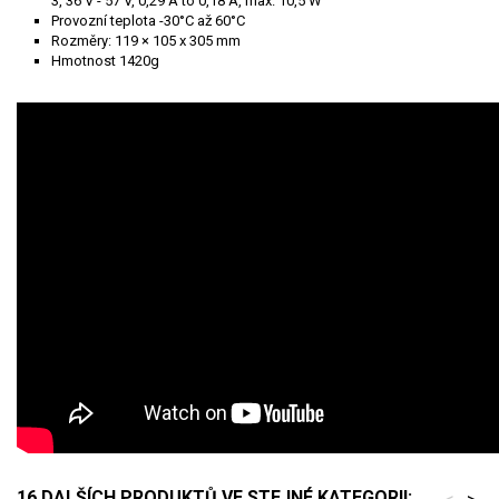
3, 36 V - 57 V, 0,29 A to 0,18 A, max. 10,5 W
Provozní teplota -30°C až 60°C
Rozměry: 119 × 105 x 305 mm
Hmotnost 1420g
16 DALŠÍCH PRODUKTŮ VE STEJNÉ KATEGORII: