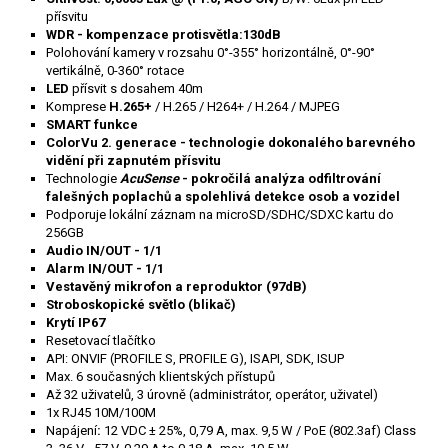
přísvitu
WDR - kompenzace protisvětla:130dB
Polohování kamery v rozsahu 0°-355° horizontálně, 0°-90°
vertikálně, 0-360° rotace
LED
přísvit s dosahem 40m
Komprese
H.265+
/ H.265 / H264+ / H.264 / MJPEG
SMART funkce
ColorVu
2. generace - technologie dokonalého barevného
vidění při zapnutém přísvitu
Technologie
AcuSense
- pokročilá analýza odfiltrování
falešných poplachů a spolehlivá detekce osob a vozidel
Podporuje lokální záznam na microSD/SDHC/SDXC kartu do
256GB
Audio IN/OUT - 1/1
Alarm IN/OUT - 1/1
Vestavěný mikrofon a reproduktor (97dB)
Stroboskopické světlo (blikač)
Krytí IP67
Resetovací tlačítko
API: ONVIF (PROFILE S, PROFILE G), ISAPI, SDK, ISUP
Max. 6 současných klientských přístupů
Až 32 uživatelů, 3 úrovně (administrátor, operátor, uživatel)
1x RJ45 10M/100M
Napájení
:
12 VDC ± 25%, 0,79 A, max. 9,5 W / PoE (802.3af) Class