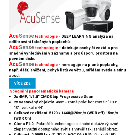
Acu
Sense
technologie -
DEEP LEARNING analýza na
odfiltrování falešných poplachů.
Acu
Sense
technologie -
detekuje osoby či vozidla pro
snadné vyhledávání v záznamu a pro úsporu prostoru na
pevném disku
Acu
S
ense
technologie -
nereaguje na plané poplachy,
např. déšť, sněžení, pohyb listů ve větru, střídání světla a stínu
apod.
VÍCE ZDE
Speciální panoramatická kamera
2x 4MP, 1/1,8" CMOS čip Progressive Scan
2x vestavěný objektiv
4mm
- z
orné pole: horizontální 180° ±
10°, vertikální 44°
Celkové rozlišení 5120 x 1440@20sn/s (WDR off) 15sn/s
(WDR On)
Clona F1.0
- Pokročilá technologie snímače dokáže výrazně
zlepšit využití dostupného světla a vytváří tak jasnější obraz.
Citlivost: 0,0005 Lux @ (F1.0, AGC ON)
B/W: 0Lux při LED