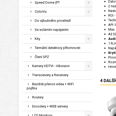
Dato
Speed Dome (PT
2 nez
Nasta
ColorVu
ROI -
Tech
Do výbušného prostředí
API: 
Max.
Se solárním napájením
Až 32
Kity
Audi
1 RJ4
Termální detektory přítomnosti
Napá
Krytí
Čtení SPZ
Provo
Rozm
Kamery HDTVI - Hikvision
Hmot
Transceivery a Receivery
4 DALŠ
Bezdrát.přenos videa + WiFi
pojítka
Routery
Encodery + WEB servery
LCD Monitory