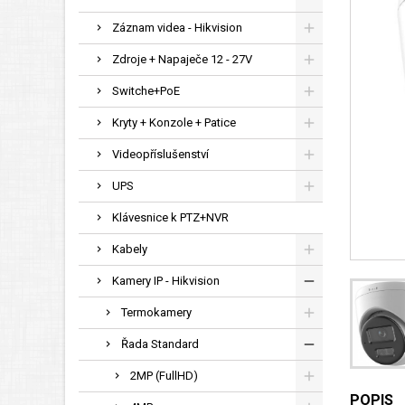
Záznam videa - Hikvision
Zdroje + Napaječe 12 - 27V
Switche+PoE
Kryty + Konzole + Patice
Videopříslušenství
UPS
Klávesnice k PTZ+NVR
Kabely
Kamery IP - Hikvision
Termokamery
Řada Standard
2MP (FullHD)
POPIS