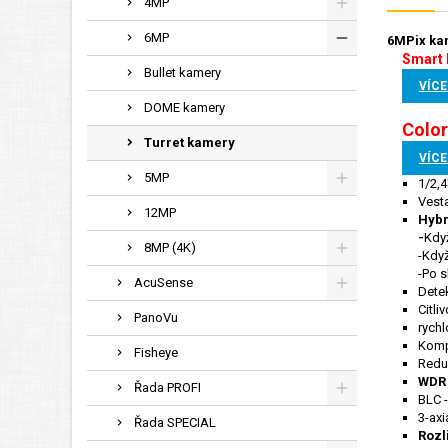
4MP
6MP
6MPix ka
Smart 
Bullet kamery
VÍCE
DOME kamery
Color
Turret kamery
VÍCE
5MP
1/2,
Vesta
12MP
Hybr
-
Když
8MP (4K)
-Když
-Po s
AcuSense
Dete
Citli
PanoVu
rychl
Komp
Fisheye
Redu
WDR 
Řada PROFI
BLC -
3-axi
Řada SPECIAL
Rozl