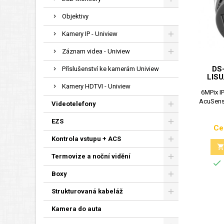
Objektivy
Kamery IP - Uniview
Záznam videa - Uniview
DS
Příslušenství ke kamerám Uniview
LISU
Kamery HDTVI - Uniview
6MPix IP
AcuSens
Videotelefony
EZS
Ce
Kontrola vstupu + ACS
Termovize a noční vidění

Boxy
Strukturovaná kabeláž
Kamera do auta