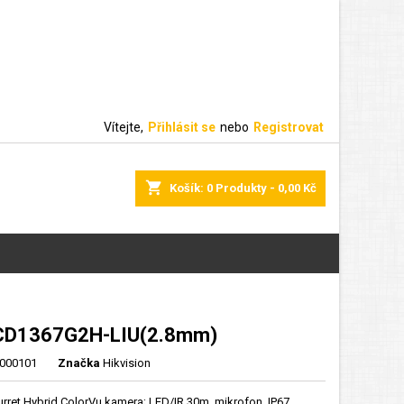
Vítejte,
Přihlásit se
nebo
Registrovat
shopping_cart
Košík:
0
Produkty - 0,00 Kč
CD1367G2H-LIU(2.8mm)
000101
Značka
Hikvision
urret Hybrid ColorVu kamera; LED/IR 30m, mikrofon, IP67