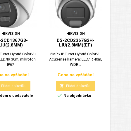
HIKVISION
HIKVISION
-2CD1367G3-
DS-2CD2367G2H-
LIU(2.8MM)
LIU(2.8MM)(EF)
 Turret Hybrid ColorVu
6MPix IP Turret Hybrid ColorVu
LED/IR 30m, mikrofon,
AcuSense kamera; LED/IR 40m,
IP67
WDR...
a na vyžádání
Cena na vyžádání
Cena
Cena

Přidat do košíku
Přidat do košíku

dem u dodavatele
Na objednávku