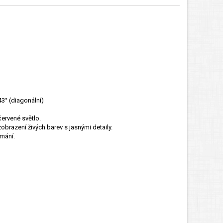
43° (diagonální)
ervené světlo.
obrazení živých barev s jasnými detaily.
ímání.