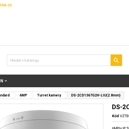
ina.cz

ON
andard
6MP
Turret kamery
DS-2CD1367G2H-LIU(2.8mm)
DS-2
Kód
VZTB
6MPix IP T