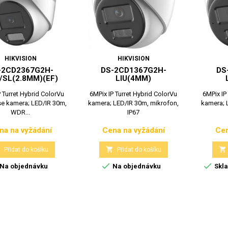
HIKVISION
HIKVISION
-2CD2367G2H-
DS-2CD1367G2H-
DS
/SL(2.8MM)(EF)
LIU(4MM)
 Turret Hybrid ColorVu
6MPix IP Turret Hybrid ColorVu
6MPix IP
e kamera; LED/IR 30m,
kamera; LED/IR 30m, mikrofon,
kamera; 
WDR...
IP67
na na vyžádání
Cena na vyžádání
Cen
Cena
Cena



Přidat do košíku
Přidat do košíku


Na objednávku
Na objednávku
Skla