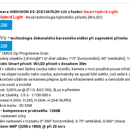
mera HIKVISION
DS-2CD1367G2H-LIU
s funkcí
Smart Hybrid Light
.
Hybrid Light
-
Nová technologie hybridního přísvitu (IR+LED).
 ZDE
V
u
-
technologie
dokonalého barevného vidění při zapnutém přísvitu
 ZDE
4" CMOS čip Progressive Scan
věný objektiv 2,8 mm@F1.0/ úhel záběru 115° (horizontální); 60° (vertikální), 1
idní Smart přísvit: IR/LED přísvit s dosahem 30m
 v záběru není žádná osoba nebo vozidlo, kamera v noci používá pouze infrač
 se objeví vozidlo nebo osoba, automaticky se spustí bílé světlo, což vede k z
končení události se kamera přepne zpět na infračervené světlo a černobílé sn
kce osob a vozidel
vost: 0,001Lux
@
(F1.0, AGC ON), 0Lux s přísvitem
ost závěrky: 1/3 s - 1/100 000 s
rese H.265+, H.265, H.264+, H.264/ MJPEG
kce šumu - 3D DNR
- kompenzace protisvětla: 120dB
 nastavení zóny
ální nastavení v rozsahu 0°-360° horizontálně, 0-75° vertikálně, 0-360° rotace
išení 6MP (3200 x 1800) @ při 20 sn/s