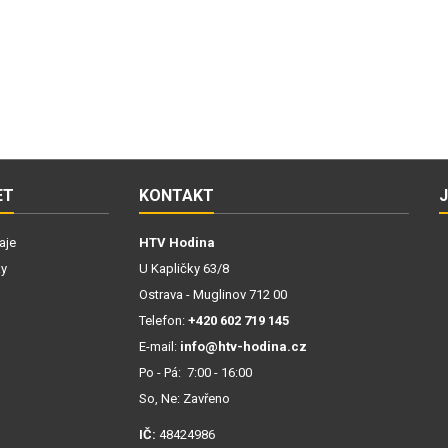
ET
KONTAKT
aje
HTV Hodina
ky
U Kapličky 63/8
Ostrava - Muglinov 712 00
Telefon:
+420 602 719 145
E-mail:
info@htv-hodina.cz
Po - Pá: 7:00 - 16:00
So, Ne: Zavřeno
IČ:
48424986