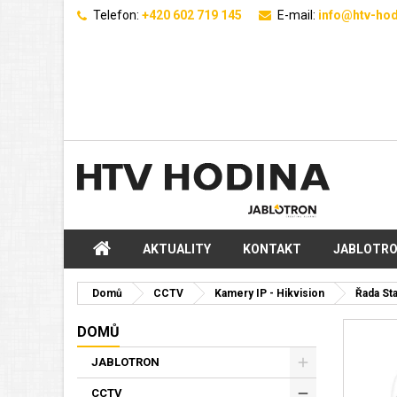
Telefon:
+420 602 719 145
E-mail:
info@htv-hod
AKTUALITY
KONTAKT
JABLOTR
Domů
CCTV
Kamery IP - Hikvision
Řada St
DOMŮ
JABLOTRON
CCTV