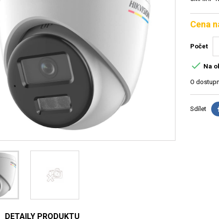
Cena n
Počet

Na o
O dostupn
Sdílet
DETAILY PRODUKTU