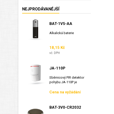
NEJPRODÁVANÉJŠÍ
BAT-1V5-AA
Alkalická baterie
Cena
18,15 Kč
vč. DPH
JA-110P
Sběrnicový PIR detektor
pohybu JA-110P je
sběrnicový detektor...
Cena
Cena na vyžádání
BAT-3V0-CR2032