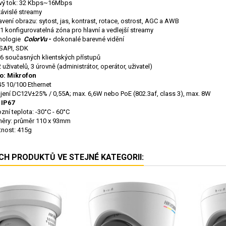
vý tok: 32 Kbps~16Mbps
ávislé streamy
vení obrazu: sytost, jas, kontrast, rotace, ostrost, AGC a AWB
 1 konfigurovatelná zóna pro hlavní a vedlejší streamy
nologie
ColorVu
-
dokonalé barevné vidění
ISAPI, SDK
 6 současných klientských přístupů
 uživatelů, 3 úrovně (administrátor, operátor, uživatel)
o: Mikrofon
5 10/100 Ethernet
jení DC12V±25% / 0,55A; max. 6,6W nebo PoE (802.3af, class 3), max. 8W
 IP67
zní teplota: -30°C - 60°C
ěry: průměr 110 x 93mm
nost: 415g
ÍCH PRODUKTŮ VE STEJNÉ KATEGORII: