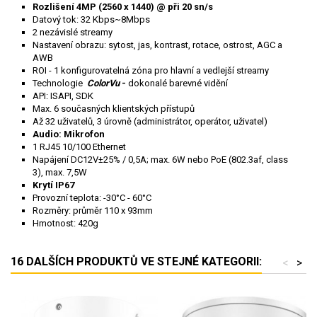
Rozlišení 4MP (2560 x 1440) @ při 20 sn/s
Datový tok: 32 Kbps~8Mbps
2 nezávislé streamy
Nastavení obrazu: sytost, jas, kontrast, rotace, ostrost, AGC a
AWB
ROI - 1 konfigurovatelná zóna pro hlavní a vedlejší streamy
Technologie
ColorVu
-
dokonalé barevné vidění
API: ISAPI, SDK
Max. 6 současných klientských přístupů
Až 32 uživatelů, 3 úrovně (administrátor, operátor, uživatel)
Audio: Mikrofon
1 RJ45 10/100 Ethernet
Napájení DC12V±25% / 0,5A; max. 6W nebo PoE (802.3af, class
3), max. 7,5W
Krytí IP67
Provozní teplota: -30°C - 60°C
Rozměry: průměr 110 x 93mm
Hmotnost: 420g
16 DALŠÍCH PRODUKTŮ VE STEJNÉ KATEGORII:
<
>