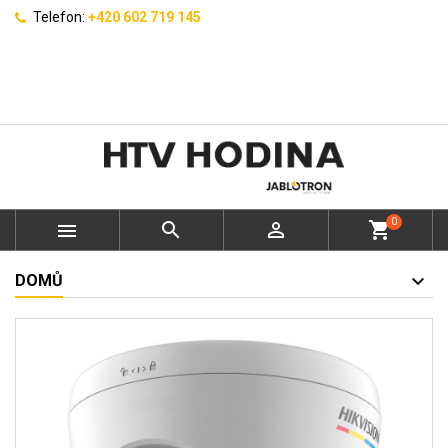
Telefon:
+420 602 719 145
0



shopping_cart
DOMŮ