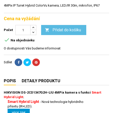
4MPix IP Turret Hybrid ColorVu kamera; LED/IR 30m, mikrofon, IP67
Cena na vyžádání
Přidat do košíku

Počet

Na objednávku
O dostupnosti Vás budeme informovat
Sdílet
POPIS
DETAILY PRODUKTU
HIKVISION
DS-2CD1347G2H-LIU
4MPix kamera
s funkcí
Smart
Hybrid Light
.
Smart Hybrid Light
-
Nová technologie hybridního
přísvitu (IR+LED).