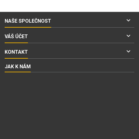

NAŠE SPOLEČNOST

VÁŠ ÚČET

KONTAKT
JAK K NÁM