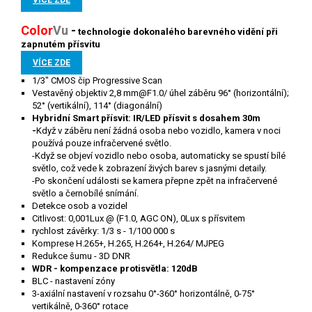
VÍCE ZDE
Color
V
u
-
technologie
dokonalého barevného vidění při
zapnutém přísvitu
VÍCE ZDE
1/3" CMOS čip Progressive Scan
Vestavěný objektiv 2,8 mm@F1.0/ úhel záběru 96° (horizontální);
52° (vertikální), 114° (diagonální)
Hybridní Smart přísvit: IR/LED přísvit s dosahem 30m
-
Když v záběru není žádná osoba nebo vozidlo, kamera v noci
používá pouze infračervené světlo.
-Když se objeví vozidlo nebo osoba, automaticky se spustí bílé
světlo, což vede k zobrazení živých barev s jasnými detaily.
-Po skončení události se kamera přepne zpět na infračervené
světlo a černobílé snímání.
Detekce osob a vozidel
Citlivost: 0,001Lux
@ (F1.0, AGC ON), 0Lux s přísvitem
rychlost závěrky: 1/3 s - 1/100 000 s
Komprese H.265+, H.265, H.264+, H.264/ MJPEG
Redukce šumu - 3D DNR
WDR - kompenzace protisvětla: 120dB
BLC - nastavení zóny
3-axiální nastavení v rozsahu 0°-360° horizontálně, 0-75°
vertikálně, 0-360° rotace