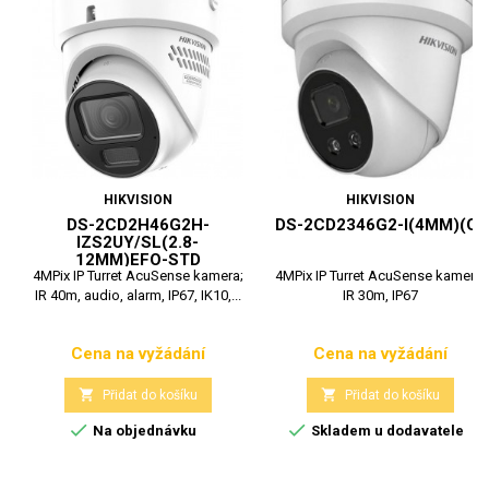
HIKVISION
HIKVISION
DS-2CD2H46G2H-
DS-2CD2346G2-I(4MM)(C)
IZS2UY/SL(2.8-
12MM)EFO-STD
4MPix IP Turret AcuSense kamera;
4MPix IP Turret AcuSense kamera;
IR 40m, audio, alarm, IP67, IK10,...
IR 30m, IP67
Cena na vyžádání
Cena na vyžádání
Cena
Cena


Přidat do košíku
Přidat do košíku


Na objednávku
Skladem u dodavatele