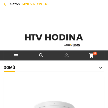
Telefon:
+420 602 719 145
0



shopping_cart
DOMŮ