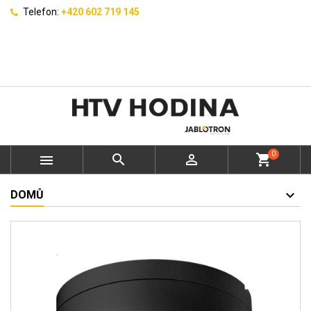
Telefon:
+420 602 719 145
0



shopping_cart
DOMŮ