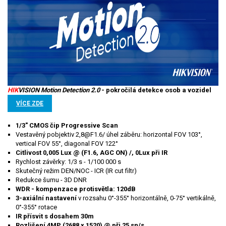
HIK
VISION Motion Detection 2.0
- pokročilá detekce osob a vozidel
VÍCE ZDE
1/3" CMOS čip Progressive Scan
Vestavěný pobjektiv 2,8@F1.6/ úhel záběru: horizontal FOV 103°,
vertical FOV 55°, diagonal FOV 122°
Citlivost 0,005 Lux @ (F1.6, AGC ON) /, 0Lux při IR
Rychlost závěrky: 1/3 s - 1/100 000 s
Skutečný režim DEN/NOC - ICR (IR cut filtr)
Redukce šumu - 3D DNR
WDR - kompenzace protisvětla: 120dB
3-axiální nastavení
v rozsahu 0°-355° horizontálně, 0-75° vertikálně,
0°-355° rotace
IR přísvit
s dosahem 30m
Rozlišení 4MP (2688 x 1520) @ při 25 sn/s