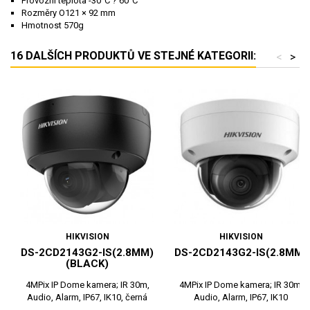
Provozní teplota -30°C ? 60°C
Rozměry O121 × 92 mm
Hmotnost 570g
16 DALŠÍCH PRODUKTŮ VE STEJNÉ KATEGORII:
<
>
HIKVISION
HIKVISION
DS-2CD2143G2-IS(2.8MM)
DS-2CD2143G2-IS(2.8MM)
(BLACK)
4MPix IP Dome kamera; IR 30m,
4MPix IP Dome kamera; IR 30m,
Audio, Alarm, IP67, IK10, černá
Audio, Alarm, IP67, IK10