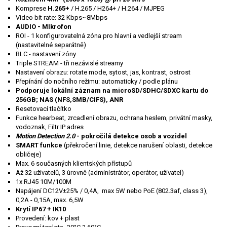
Komprese
H.265+
/ H.265 / H264+ / H.264 / MJPEG
Video bit rate: 32 Kbps~8Mbps
AUDIO - MIkrofon
ROI - 1 konfigurovatelná zóna pro hlavní a vedlejší stream
(nastavitelné separátně)
BLC - nastavení zóny
Triple STREAM - tři nezávislé streamy
Nastavení obrazu: rotate mode, sytost, j
as, kontrast, ostrost
Přepínání do nočního režimu: automaticky / podle plánu
Podporuje lokální záznam na microSD/SDHC/SDXC kartu do
256GB; NAS (NFS,SMB/CIFS), ANR
Resetovací tlačítko
Funkce hearbeat, zrcadlení obrazu, ochrana heslem, privátní masky,
vodoznak, Filtr IP adres
Motion Detection 2.0
- pokročilá detekce osob a vozidel
SMART funkce
(překročení linie, detekce narušení oblasti, detekce
obličeje)
Max. 6 současných klientských přístupů
Až 32 uživatelů, 3 úrovně (administrátor, operátor, uživatel)
1x RJ45 10M/100M
Napájení DC12V±25% / 0,4A, max 5W nebo PoE (802.3af, class 3),
0,2A - 0,15A, max. 6,5W
Krytí IP67 + IK10
Provedení: kov + plast