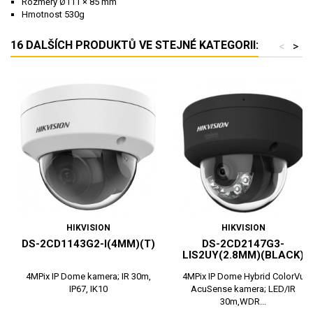
Rozměry Ø111 × 85 mm
Hmotnost 530g
16 DALŠÍCH PRODUKTŮ VE STEJNÉ KATEGORII:
<
>
HIKVISION
HIKVISION
DS-2CD1143G2-I(4MM)(T)
DS-2CD2147G3-
LIS2UY(2.8MM)(BLACK)
4MPix IP Dome kamera; IR 30m,
4MPix IP Dome Hybrid ColorVu
IP67, IK10
AcuSense kamera; LED/IR
30m,WDR...