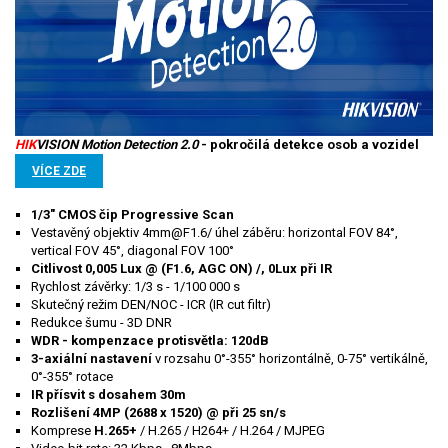
HIK
VISION Motion Detection 2.0
- pokročilá detekce osob a vozidel
VÍCE ZDE
1/3" CMOS čip Progressive Scan
Vestavěný objektiv 4mm@F1.6/ úhel záběru: horizontal FOV 84°,
vertical FOV 45°, diagonal FOV 100°
Citlivost 0,005 Lux @ (F1.6, AGC ON) /, 0Lux při IR
Rychlost závěrky: 1/3 s - 1/100 000 s
Skutečný režim DEN/NOC - ICR (IR cut filtr)
Redukce šumu - 3D DNR
WDR - kompenzace protisvětla: 120dB
3-axiální nastavení
v rozsahu 0°-355° horizontálně, 0-75° vertikálně,
0°-355° rotace
IR
přísvit s dosahem 30m
Rozlišení 4MP (2688 x 1520) @ při 25 sn/s
Komprese
H.265+
/ H.265 / H264+ / H.264 / MJPEG