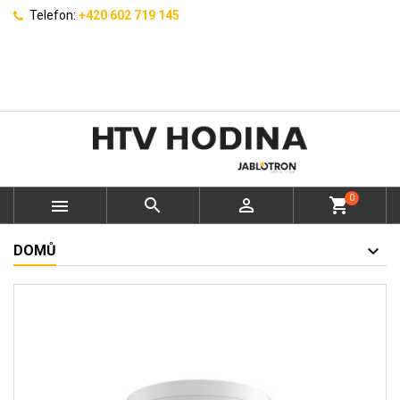
Telefon:
+420 602 719 145
0



shopping_cart
DOMŮ