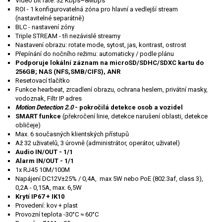
Video bit rate: 32 Kbps~8Mbps
ROI - 1 konfigurovatelná zóna pro hlavní a vedlejší stream
(nastavitelné separátně)
BLC - nastavení zóny
Triple STREAM - tři nezávislé streamy
Nastavení obrazu: rotate mode, sytost, jas, kontrast, ostrost
Přepínání do nočního režimu: automaticky / podle plánu
Podporuje lokální záznam na microSD/SDHC/SDXC kartu do
256GB; NAS (NFS,SMB/CIFS), ANR
Resetovací tlačítko
Funkce hearbeat, zrcadlení obrazu, ochrana heslem, privátní masky,
vodoznak, Filtr IP adres
Motion Detection 2.0
- pokročilá detekce osob a vozidel
SMART funkce
(překročení linie, detekce narušení oblasti, detekce
obličeje)
Max. 6 současných klientských přístupů
Až 32 uživatelů, 3 úrovně (administrátor, operátor, uživatel)
Audio IN/OUT - 1/1
Alarm IN/OUT - 1/1
1x RJ45 10M/100M
Napájení DC12V±25% / 0,4A, max 5W nebo PoE (802.3af, class 3),
0,2A - 0,15A, max. 6,5W
Krytí IP67 + IK10
Provedení: kov + plast
Provozní teplota -30°C ≈ 60°C