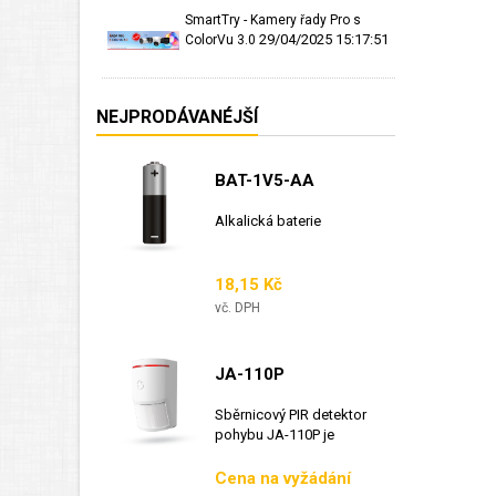
SmartTry - Kamery řady Pro s
29/04/2025 15:17:51
ColorVu 3.0
NEJPRODÁVANÉJŠÍ
BAT-1V5-AA
Alkalická baterie
Cena
18,15 Kč
vč. DPH
JA-110P
Sběrnicový PIR detektor
pohybu JA-110P je
sběrnicový detektor...
Cena
Cena na vyžádání