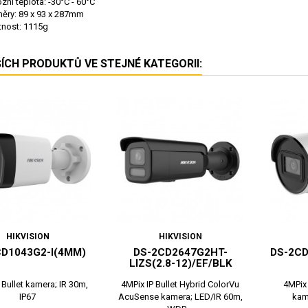
zní teplota: -30°C - 60°C
ěry: 89 x 93 x 287mm
nost: 1115g
ŠÍCH PRODUKTŮ VE STEJNÉ KATEGORII:
HIKVISION
HIKVISION
D1043G2-I(4MM)
DS-2CD2647G2HT-
DS-2CD
LIZS(2.8-12)/EF/BLK
 Bullet kamera; IR 30m,
4MPix IP Bullet Hybrid ColorVu
4MPix 
IP67
AcuSense kamera; LED/IR 60m,
kam