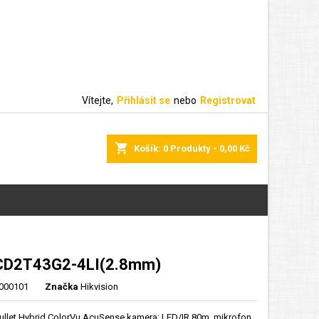
Vítejte,
Přihlásit se
nebo
Registrovat
shopping_cart
Košík:
0
Produkty - 0,00 Kč
CD2T43G2-4LI(2.8mm)
000101
Značka
Hikvision
Bullet Hybrid ColorVu AcuSense kamera; LED/IR 80m, mikrofon,