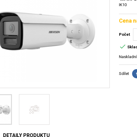
IK10
Cena n
Počet

Skla
Naskladní
Sdílet
DETAILY PRODUKTU