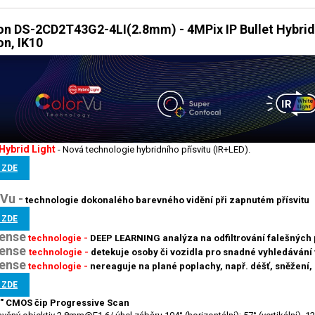
ion DS-2CD2T43G2-4LI(2.8mm) - 4MPix IP Bullet Hybri
n, IK10
Hybrid Light
-
Nová technologie hybridního přísvitu (IR+LED).
 ZDE
V
u -
technologie
dokonalého barevného vidění při zapnutém přísvitu
 ZDE
ense
technologie -
DEEP LEARNING analýza na odfiltrování falešných
ense
technologie -
detekuje osoby či vozidla pro snadné vyhledáván
ense
technologie -
nereaguje na plané poplachy, např. déšť, sněžení, po
 ZDE
9" CMOS čip Progressive Scan