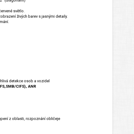
2° (diagonální)
ervené světlo.
obrazení živých barev s jasnými detaily.
ímání.
ehlivá detekce osob a vozidel
NFS,SMB/CIFS), ANR
pení z oblasti, rozpoznání obličeje