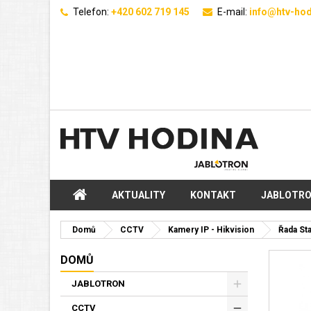
Telefon:
+420 602 719 145
E-mail:
info@htv-hod
AKTUALITY
KONTAKT
JABLOTR
Domů
CCTV
Kamery IP - Hikvision
Řada St
DOMŮ
JABLOTRON
CCTV