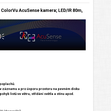
d ColorVu AcuSense kamera; LED/IR 80m,
 poplachů.
í v záznamu a pro úsporu prostoru na pevném disku
hyb listů ve větru, střídání světla a stínu apod.