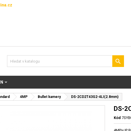
ina.cz

ON
andard
4MP
Bullet kamery
DS-2CD2T43G2-4LI(2.8mm)
DS-2
Kód
7SYB
4MPix IP 