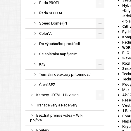
Vesta
Řada PROFI
Hybr
-
Když
Řada SPECIAL
-Když
-Po s
Speed Dome (PT
Citli
Rychl
ColorVu
Komp
Redu
Do výbušného prostředí
WDR 
BLC -
Se solárním napájením
3-axi
Rozl
Kity
3 nez
Tech
Termální detektory přítomnosti
Tech
Podp
Čtení SPZ
Max.
Kamery HDTVI - Hikvision
Až 32
Reset
Transceivery a Receivery
Vest
1 RJ4
Bezdrát.přenos videa + WiFi
SMART
pojítka
Napá
Krytí
Routery