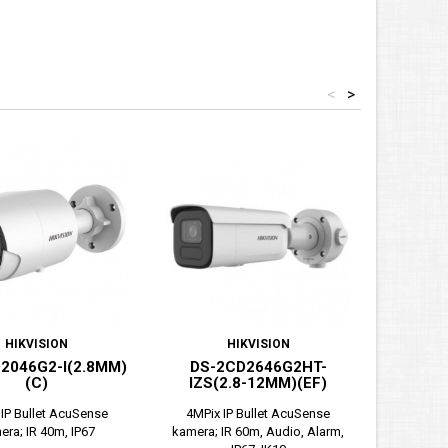
<
>
HIKVISION
HIKVISION
2046G2-I(2.8MM)
DS-2CD2646G2HT-
DS-
(C)
IZS(2.8-12MM)(EF)
ISU/
IP Bullet AcuSense
4MPix IP Bullet AcuSense
4MPix 
era; IR 40m, IP67
kamera; IR 60m, Audio, Alarm,
kamera; I