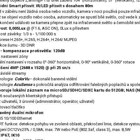
věný objektiv 2,8mm@F1.6/ úhel záběru 104° (horizontální); 57° (vertikální), 12
idní Smart přísvit: IR/LED přísvit s dosahem 80m
 v záběru není žádná osoba nebo vozidlo, kamera v noci používá pouze infrač
 se objeví vozidlo nebo osoba, automaticky se spustí bílé světlo, což vede k z
končení události se kamera přepne zpět na infračervené světlo a černobílé sn
vost: 0,005Lux
@ (F1.6, AGC ON), 0Lux s přísvitem
ost závěrky: 1/3 s - 1/100 000 s
rese H.265+, H.265, H.264+, H.264/ MJPEG
kce šumu - 3D DNR
- kompenzace protisvětla: 120dB
 nastavení zóny
ální nastavení v rozsahu 0°-360° horizontálně, 0-90° vertikálně, 0-360° rotace
išení 4MP (2688 x 1520) @ při 25 sn/s
ávislé streamy
nologie
ColorVu
-
dokonalé barevné vidění
nologie
AcuSense
a pokročilá analýza odfiltrování falešných poplachů a spol
oruje lokální záznam na microSD//SDHC/SDXC kartu do 512GB; NAS (
 6 současných klientských přístupů
 uživatelů, 3 úrovně (administrátor, operátor, uživatel)
ovací tlačítko
avěný duální mikrofon
5 10/100 Ethernet
 funkce: detekce pohybu ve zvolené oblasti, překročení linie, detekce vystou
jení DC12V±25% / 0,58A; max. 7W nebo PoE (802.3af, class 3), max. 8,5W
 IP67, IK10