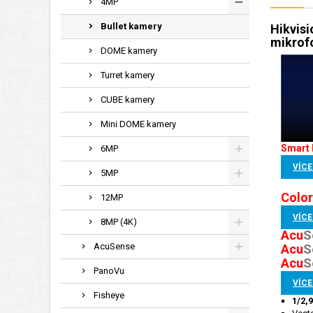
4MP
Bullet kamery
Hikvis
mikrofo
DOME kamery
Turret kamery
CUBE kamery
Mini DOME kamery
Smart 
6MP
VÍCE
5MP
Color
12MP
VÍCE
8MP (4K)
Acu
S
AcuSense
Acu
S
Acu
S
PanoVu
VÍCE
Fisheye
1/2,