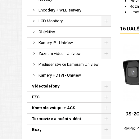
Provo
Rozm
Encodery + WEB servery
Hmot
LCD Monitory
16 DAL
Objektivy
Kamery IP - Uniview
Záznam videa - Uniview
Příslušenství ke kamerám Uniview
Kamery HDTVI - Uniview
Videotelefony
EZS
Kontrola vstupu + ACS
DS-2C
Termovize a noční vidění
4MPix IP
Boxy