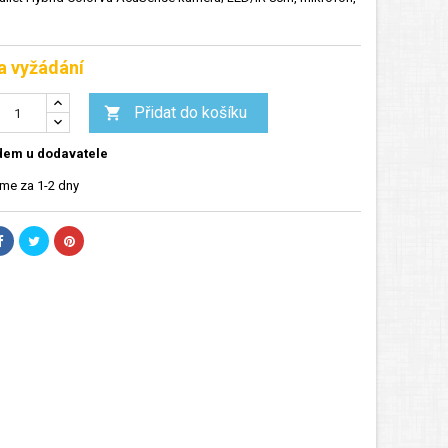
a vyžádání
Přidat do košíku

dem u dodavatele
me za 1-2 dny