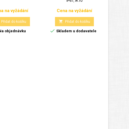
IP67, IK10
a na vyžádání
Cena na vyžádání
Cen
Cena
Cena


Přidat do košíku
Přidat do košíku


a objednávku
Skladem u dodavatele
Posle