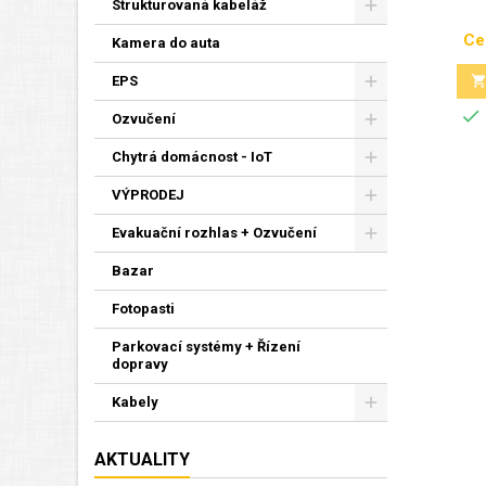
Strukturovaná kabeláž
Ce
Kamera do auta
EPS

Ozvučení
Chytrá domácnost - IoT
VÝPRODEJ
Evakuační rozhlas + Ozvučení
Bazar
Fotopasti
Parkovací systémy + Řízení
dopravy
Kabely
AKTUALITY