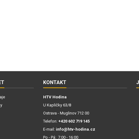
ET
KONTAKT
aje
HTV Hodina
ky
U Kapličky 63/8
Ostrava - Muglinov 712 00
Telefon:
+420 602 719 145
E-mail:
info@htv-hodina.cz
Po - Pá: 7:00 - 16:00