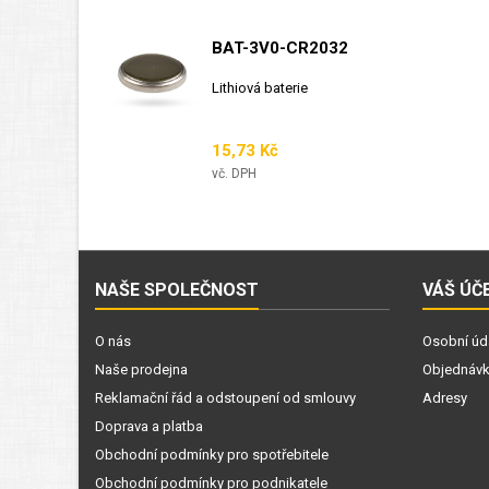
BAT-3V0-CR2032
Lithiová baterie
Cena
15,73 Kč
vč. DPH
NAŠE SPOLEČNOST
VÁŠ ÚČ
O nás
Osobní úd
Naše prodejna
Objednáv
Reklamační řád a odstoupení od smlouvy
Adresy
Doprava a platba
Obchodní podmínky pro spotřebitele
Obchodní podmínky pro podnikatele