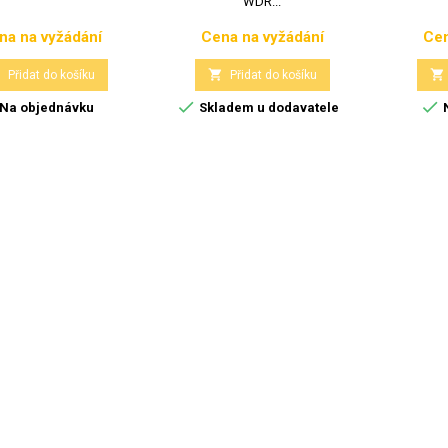
WDR...
na na vyžádání
Cena na vyžádání
Cen
Cena
Cena



Přidat do košíku
Přidat do košíku


Na objednávku
Skladem u dodavatele
N