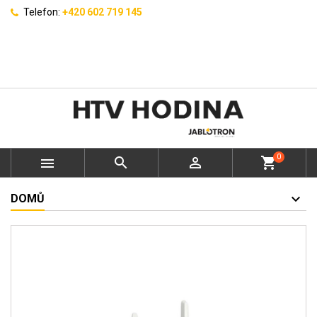
Telefon:
+420 602 719 145
0



shopping_cart
DOMŮ