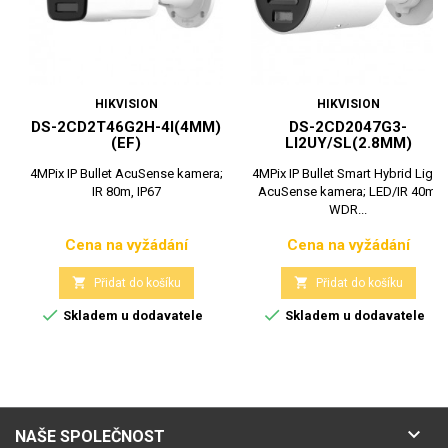
HIKVISION
HIKVISION
DS-2CD2T46G2H-4I(4MM)
DS-2CD2047G3-
(EF)
LI2UY/SL(2.8MM)
4MPix IP Bullet AcuSense kamera;
4MPix IP Bullet Smart Hybrid Light
IR 80m, IP67
AcuSense kamera; LED/IR 40m,
WDR...
Cena na vyžádání
Cena na vyžádání
Cena
Cena


Přidat do košíku
Přidat do košíku


Skladem u dodavatele
Skladem u dodavatele

NAŠE SPOLEČNOST