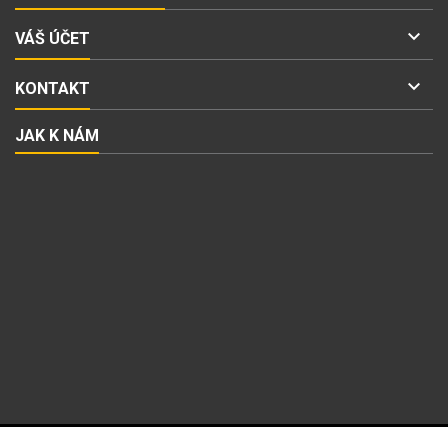

VÁŠ ÚČET

KONTAKT
JAK K NÁM
ODBĚR NOVINEK