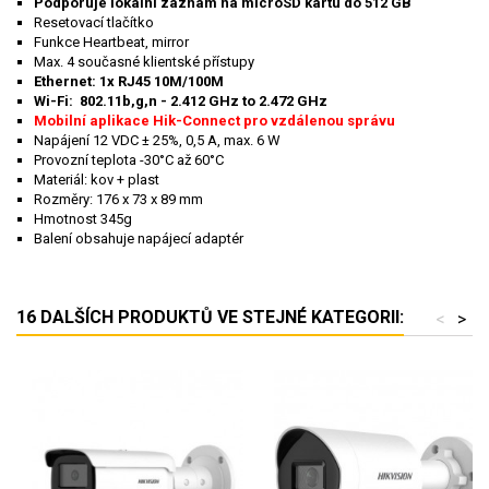
Podporuje lokální záznam na microSD kartu do 512 GB
Resetovací tlačítko
Funkce Heartbeat, mirror
Max. 4 současné klientské přístupy
Ethernet: 1x RJ45 10M/100M
Wi-Fi: 802.11b,g,n - 2.412 GHz to 2.472 GHz
Mobilní aplikace Hik-Connect pro vzdálenou správu
Napájení 12 VDC ± 25%, 0,5 A, max. 6 W
Provozní teplota -30°C až 60°C
Materiál: kov + plast
Rozměry: 176 x 73 x 89 mm
Hmotnost 345g
Balení obsahuje napájecí adaptér
16 DALŠÍCH PRODUKTŮ VE STEJNÉ KATEGORII:
<
>