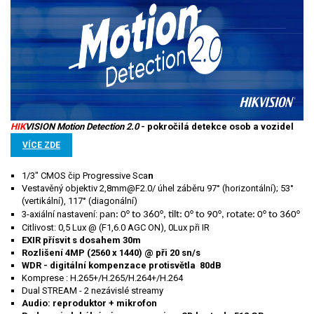
HIK
VISION Motion Detection 2.0
- pokročilá detekce osob a vozidel
VÍCE ZDE
1/3" CMOS čip Progressive Sca
n
Vestavěný objektiv 2,8mm@F2.0/ úhel záběru 97° (horizontální); 53°
(vertikální), 117° (diagonální)
3-axiální nastavení: p
an: 0° to 360°, tilt: 0° to 90°, rotate: 0° to 360°
Citlivost: 0,5 Lux @ (F1,6.0 AGC ON), 0Lux při IR
EXIR
přísvit s dosahem 30m
Rozlišení 4MP (2560 x 1440) @ při 20 sn/s
WDR - digitální kompenzace protisvětla 80dB
Komprese : H.265+/H.265/H.264+/H.264
Dual STREAM - 2 nezávislé streamy
Audio: reproduktor + mikrofon