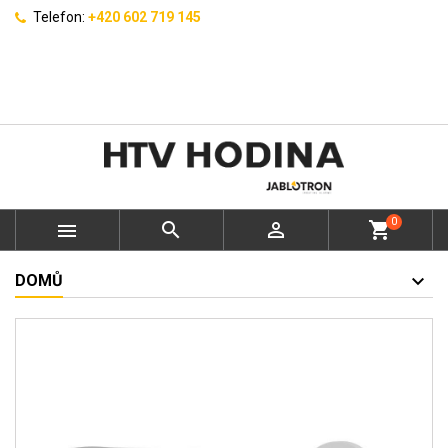
Telefon:
+420 602 719 145
0



shopping_cart
DOMŮ