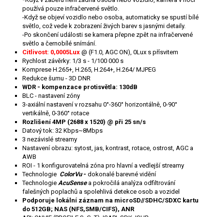
používá pouze infračervené světlo.
-Když se objeví vozidlo nebo osoba, automaticky se spustí bílé
světlo, což vede k zobrazení živých barev s jasnými detaily.
-Po skončení události se kamera přepne zpět na infračervené
světlo a černobílé snímání.
Citlivost: 0,0005Lux
@ (F1.0, AGC ON), 0Lux s přísvitem
Rychlost závěrky: 1/3 s - 1/100 000 s
Komprese H.265+, H.265, H.264+, H.264/ MJPEG
Redukce šumu - 3D DNR
WDR - kompenzace protisvětla: 130dB
BLC - nastavení zóny
3-axiální nastavení v rozsahu 0°-360° horizontálně, 0-90°
vertikálně, 0-360° rotace
Rozlišení 4MP (2688 x 1520) @ při 25 sn/s
Datový tok: 32 Kbps~8Mbps
3 nezávislé streamy
Nastavení obrazu: sytost, jas, kontrast, rotace, ostrost, AGC a
AWB
ROI - 1 konfigurovatelná zóna pro hlavní a vedlejší streamy
Technologie
ColorVu
-
dokonalé barevné vidění
Technologie
AcuSense
a pokročilá analýza odfiltrování
falešných poplachů a spolehlivá detekce osob a vozidel
Podporuje lokální záznam na microSD//SDHC/SDXC kartu
do 512GB; NAS (NFS,SMB/CIFS), ANR