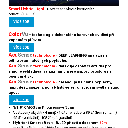
Smart Hybrid Light
-
Nová technologie hybridního
přísvitu (IR+LED).
VÍCE ZDE
Color
V
u -
technologie
dokonalého barevného vidění při
zapnutém přísvitu
VÍCE ZDE
Acu
Sense
technologie -
DEEP LEARNING analýza na
odfiltrování falešných poplachů.
Acu
Sense
technologie -
detekuje osoby či vozidla pro
snadné vyhledávání v záznamu a pro úsporu prostoru na
pevném disku
Acu
S
ense
technologie -
nereaguje na plané poplachy,
např. déšť, sněžení, pohyb listů ve větru, střídání světla a stínu
apod.
VÍCE ZDE
1/1,8" CMOS čip Progressive Scan
Vestavěný objektiv 4mm@F1.0/ úhel záběru 89,2° (horizontální);
45,5° (vertikální), 108,2° (diagonální)
Hybridní Smart přísvit: IR/LED přísvit s dosahem
60m
-
Když v záběru není žádná osoba nebo vozidlo, kamera v noci