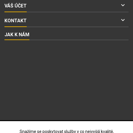

VÁŠ ÚČET

KONTAKT
JAK K NÁM
ODBĚR NOVINEK
Snažíme se poskytovat služby v co nejvyšší kvalitě,