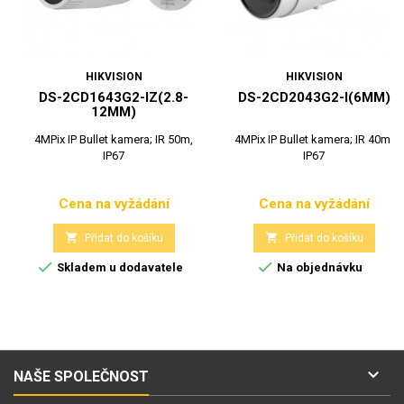
HIKVISION
HIKVISION
DS-2CD1643G2-IZ(2.8-
DS-2CD2043G2-I(6MM)
12MM)
4MPix IP Bullet kamera; IR 50m,
4MPix IP Bullet kamera; IR 40m,
IP67
IP67
Cena na vyžádání
Cena na vyžádání
Cena
Cena


Přidat do košíku
Přidat do košíku


Skladem u dodavatele
Na objednávku

NAŠE SPOLEČNOST