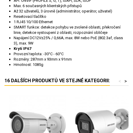
API: ONVIF (PROFILE S, G, T), ISAPI, SDK, ISUP
Max. 6 současných klientských přístupů
Až 32 uživatelů, 3 úrovně (administrátor, operátor, uživatel)
Resetovací tlačítko
1 RJ45 10/100 Ethernet
SMART funkce: detekce pohybu ve zvolené oblasti, překročení
linie, detekce vystoupení z oblasti, rozpoznání obličeje
Napájení DC12V±25% / 0,66A; max. 8W nebo PoE (802.3af, class
3), max. 9W
Krytí IP67
Provozní teplota: -30°C - 60°C
Rozměry: 287mm x 93mm x 91mm
Hmotnost: 1085g
16 DALŠÍCH PRODUKTŮ VE STEJNÉ KATEGORII:
<
>