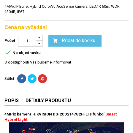
4MPix IP Bullet Hybrid ColorVu AcuSense kamera; LED/IR 60m, WDR
130dB, IP67
Cena na vyžádání
Přidat do košíku

Počet

Na objednávku
O dostupnosti Vás budeme informovat
Sdílet
POPIS
DETAILY PRODUKTU
4MPix kamera HIKVISION DS-2CD2T47G2H-LI s funkcí
Smart
Hybrid Light
.