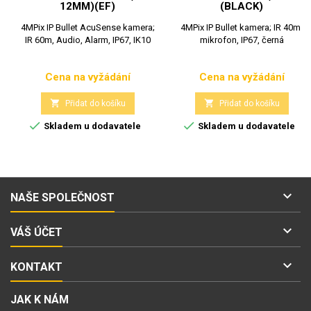
12MM)(EF)
(BLACK)
4MPix IP Bullet AcuSense kamera;
4MPix IP Bullet kamera; IR 40m,
IR 60m, Audio, Alarm, IP67, IK10
mikrofon, IP67, černá
Cena na vyžádání
Cena na vyžádání
Cena
Cena


Přidat do košíku
Přidat do košíku


Skladem u dodavatele
Skladem u dodavatele

NAŠE SPOLEČNOST

VÁŠ ÚČET

KONTAKT
JAK K NÁM