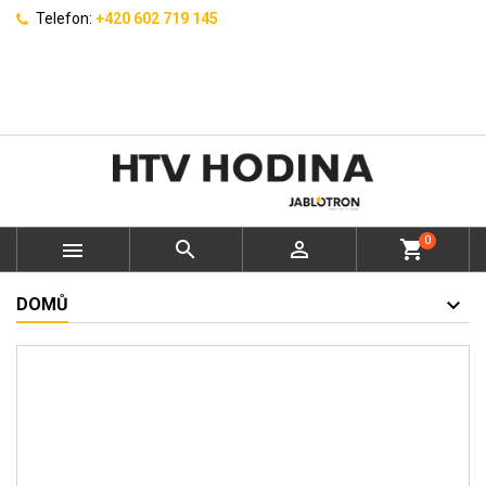
Telefon:
+420 602 719 145
0



shopping_cart
DOMŮ