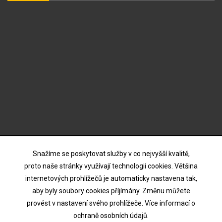
ODBĚR NOVINEK
Snažíme se poskytovat služby v co nejvyšší kvalitě,
proto naše stránky využívají technologii cookies. Většina
internetových prohlížečů je automaticky nastavena tak,
Souhlasím s podmínkami a zásadami ochrany osobních
aby byly soubory cookies příjímány. Změnu můžete
údajů
provést v nastavení svého prohlížeče. Více informací o
ochraně osobních údajů.