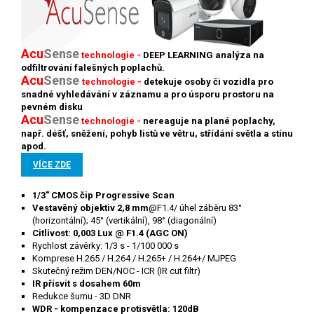
Acu
Sense
technologie -
DEEP LEARNING analýza na
odfiltrování falešných poplachů.
Acu
Sense
technologie -
detekuje osoby či vozidla pro
snadné vyhledávání v záznamu a pro úsporu prostoru na
pevném disku
Acu
S
ense
technologie -
nereaguje na plané poplachy,
např. déšť, sněžení, pohyb listů ve větru, střídání světla a stínu
apod.
VÍCE ZDE
1/3" CMOS čip Progressive Scan
Vestavěný objektiv 2,8 mm
@F1.4/ úhel záběru 83°
(horizontální); 45° (vertikální), 98° (diagonální)
Citlivost: 0,003 Lux @ F1.4 (AGC ON)
Rychlost závěrky: 1/3 s - 1/100 000 s
Komprese H.265 / H.264 / H.265+ / H.264+/ MJPEG
Skutečný režim DEN/NOC - ICR (IR cut filtr)
IR přísvit s dosahem 60m
Redukce šumu - 3D DNR
WDR - kompenzace protisvětla: 120dB