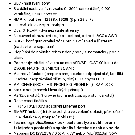
BLC - nastavení zóny
3-axiální nastavení v rozsahu 0°-360° horizontálně, 0-90°
vertikálně, 0°-360° rotace
4MPix rozlišení (2688 x 1520) @ při 25 sn/s
Datový tok: 32 Kbps~8Mbps
Dual STREAM - dva nezávislé streamy
Nastavení obrazu: sytost, jas, kontrast, ostrost, AGC a AWB
ROI - 1 konfigurovatelná zóna pro hlavní a vedlejší stream
(nastavitelné separátně)
Přepínání do nočního režimu: den / noc / automaticky / podle
plánu
Podporuje lokální záznam na microSD/SDHC/SDXC kartu do
256GB; NAS (NFS,SMB/CIFS), ANR
Alarmové funkce (tamper alarm, detekce odpojení sítě, konflikt
IP adres, neoprávněný přístup, plný HDD, chyba HDD
API: ONVIF (PROFILE S, PROFILE G, PROFILE T), ISAPI, SDK
Max. 6 současných klientských přístupů
Až 32 uživatelů, 3 úrovně (administrátor, operátor, uživatel)
Resetovací tlačítko
1 RJ45 10M/100M adaptivní Ethernet port
SMART funkce (detekce pohybu ve zvolené oblasti, překročení
linie, detekce vystoupení z oblasti)
Technologie
AcuSense
- pokročilá analýza odfiltrování
falešných poplachů a spolehlivá detekce osob a vozidel
Napájení DC12V±25% / 0,63A; 7,5W nebo PoE (802.3af, 36V-