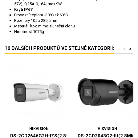
57V), 0,25A-0,16A; max 9W
Krytí IP67
Provozní teplota -30°C až 60°C
Rozměry 105 x 289,5mm
Materiál: kov, mimo sluneční clonu
Hmotnost 1075g
16 DALŠÍCH PRODUKTŮ VE STEJNÉ KATEGORII:
<
>
HIKVISION
HIKVISION
DS-2CD2646G2H-IZS(2.8-
DS-2CD2043G2-IU(2.8MM)