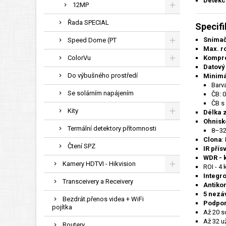
Detekc
12MP
Řada SPECIAL
Specif
Snímač
Speed Dome (PT
Max. r
ColorVu
Kompr
Datový
Do výbušného prostředí
Minimá
Barv
Se solárním napájením
ČB: 
ČB s 
Kity
Délka 
Ohnisk
Termální detektory přítomnosti
8–32 
Clona
:
Čtení SPZ
IR přís
WDR - 
Kamery HDTVI - Hikvision
ROI - 4
Integr
Transceivery a Receivery
Antiko
5 nezá
Bezdrát.přenos videa + WiFi
Podpor
pojítka
Až 20 s
Až 32 už
Routery