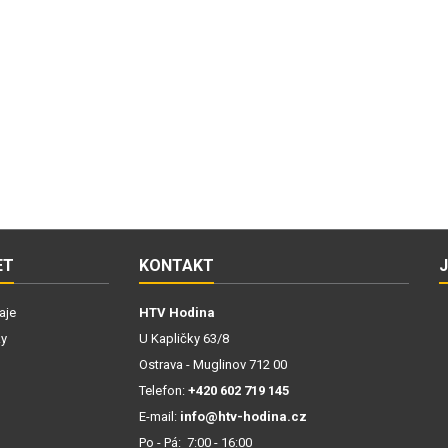
ET
KONTAKT
aje
HTV Hodina
ky
U Kapličky 63/8
Ostrava - Muglinov 712 00
Telefon:
+420 602 719 145
E-mail:
info@htv-hodina.cz
Po - Pá: 7:00 - 16:00