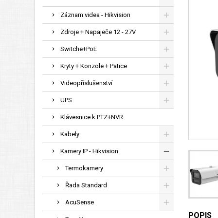
Záznam videa - Hikvision
Zdroje + Napaječe 12 - 27V
Switche+PoE
Kryty + Konzole + Patice
Videopříslušenství
UPS
Klávesnice k PTZ+NVR
Kabely
Kamery IP - Hikvision
Termokamery
Řada Standard
AcuSense
POPIS