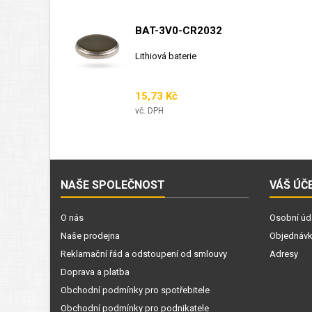
BAT-3V0-CR2032
Lithiová baterie
Cena
15,73 Kč
vč. DPH
NAŠE SPOLEČNOST
VÁŠ ÚČ
O nás
Osobní úd
Naše prodejna
Objednáv
Reklamační řád a odstoupení od smlouvy
Adresy
Doprava a platba
Obchodní podmínky pro spotřebitele
Obchodní podmínky pro podnikatele