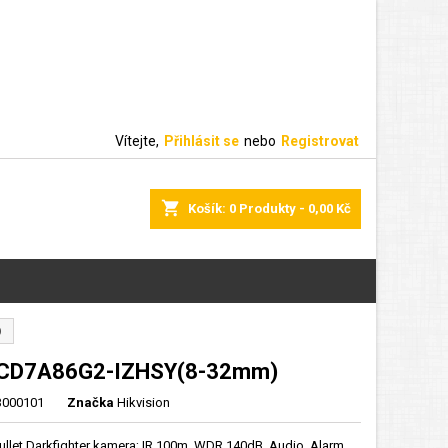
Vítejte,
Přihlásit se
nebo
Registrovat
shopping_cart
Košík:
0
Produkty - 0,00 Kč
)
2CD7A86G2-IZHSY(8-32mm)
000101
Značka
Hikvision
ullet Darkfighter kamera; IR 100m, WDR 140dB, Audio, Alarm,