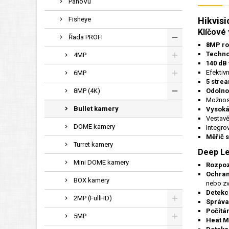
PanoVu
Fisheye
Hikvis
Klíčové 
Řada PROFI
8MP ro
Techno
4MP
140 dB
Efektiv
6MP
5 stre
8MP (4K)
Odolnos
Možnost
Bullet kamery
Vysoká
Vestav
DOME kamery
Integro
Měřič 
Turret kamery
Deep Le
Mini DOME kamery
Rozpoz
Ochran
BOX kamery
nebo zví
Detekce
2MP (FullHD)
Správa
Počítá
5MP
Heat 