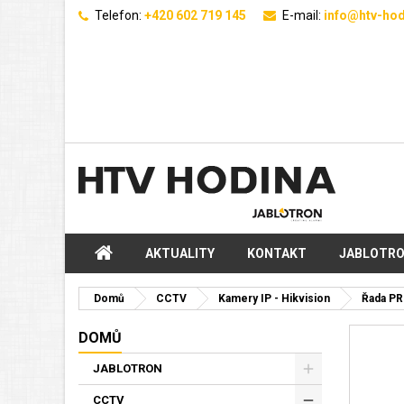
Telefon:
+420 602 719 145
E-mail:
info@htv-hod
AKTUALITY
KONTAKT
JABLOTR
Domů
CCTV
Kamery IP - Hikvision
Řada PR
DOMŮ
JABLOTRON
CCTV