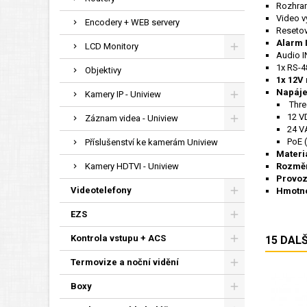
Rozhran
Video v
Encodery + WEB servery
Resetov
Alarm 
LCD Monitory
Audio I
1x RS-4
Objektivy
1x 12V
Napáje
Kamery IP - Uniview
Thre
12 V
Záznam videa - Uniview
24 V
PoE (
Příslušenství ke kamerám Uniview
Materi
Kamery HDTVI - Uniview
Rozmě
Provoz
Videotelefony
Hmotn
EZS
Kontrola vstupu + ACS
15 DAL
Termovize a noční vidění
Boxy