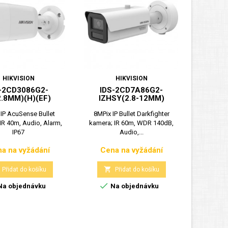
HIKVISION
HIKVISION
-2CD3086G2-
IDS-2CD7A86G2-
DS-2CD
2.8MM)(H)(EF)
IZHSY(2.8-12MM)
IP AcuSense Bullet
8MPix IP Bullet Darkfighter
8MPix 
IR 40m, Audio, Alarm,
kamera; IR 60m, WDR 140dB,
kamera; I
IP67
Audio,...
a na vyžádání
Cena na vyžádání
Cen
Cena
Cena


Přidat do košíku
Přidat do košíku


a objednávku
Na objednávku
N