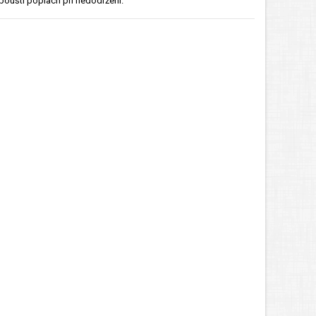
pouští poplach při nedodržení.