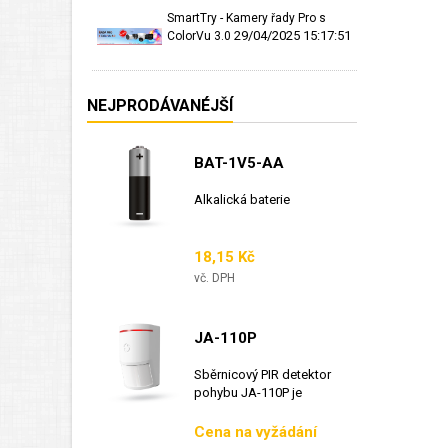
SmartTry - Kamery řady Pro s
29/04/2025 15:17:51
ColorVu 3.0
NEJPRODÁVANÉJŠÍ
BAT-1V5-AA
Alkalická baterie
Cena
18,15 Kč
vč. DPH
JA-110P
Sběrnicový PIR detektor
pohybu JA-110P je
sběrnicový detektor...
Cena
Cena na vyžádání