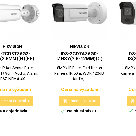
HIKVISION
HIKVISION
-2CD3T86G2-
IDS-2CD7A86G0-
DS
(2.8MM)(H)(EF)
IZHSY(2.8-12MM)(C)
IS(
 IP AcuSense Bullet
8MPix IP Bullet Darkfighter
8MPix 
 IR 90m, Audio, Alarm,
kamera; IR 50m, WDR 120dB,
kamera; 
IP67, NEMA 4X
Audio,...
na na vyžádání
Cena na vyžádání
Cen
Cena
Cena



Přidat do košíku
Přidat do košíku


Na objednávku
Na objednávku
N