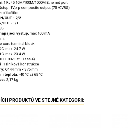
í: 1 RJ45 10M/100M/1000M Ethernet port
ýstup: 1Vp-p composite output (75 /CVBS)
ací tlačítko
IN/OUT - 2/2
N/OUT - 1/1
85
 napájecí výstup
, max 100 mA
ní
:
e-core terminal block
DC, max. 24.7 W
AC, max. 23.4 W
IEEE 802.3at, Class 4)
ál
: Hliníková konstrukce
ry:
O144 mm × 375 mm
ní teplota
: -40 °C až 65 °C
ost
: 2,17 kg
ŠÍCH PRODUKTŮ VE STEJNÉ KATEGORII: