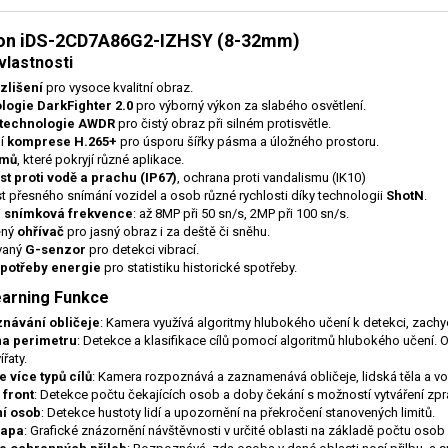
ion iDS-2CD7A86G
2-IZHSY (8-32mm)
vlastnosti
zlišení
pro vysoce kvalitní obraz.
logie DarkFighter 2.0
pro výborný výkon za slabého osvětlení.
 technologie AWDR
pro čistý obraz při silném protisvětle.
ní
komprese H.265+
pro úsporu šířky pásma a úložného prostoru.
amů
, které pokryjí různé aplikace.
t proti vodě a prachu (IP67)
, ochrana proti vandalismu (IK10)
 přesného snímání vozidel a osob různé rychlosti díky technologii
ShotN
.
 snímková frekvence
: až 8MP při 50 sn/s, 2MP při 100 sn/s.
ěný
ohřívač
pro jasný obraz i za deště či sněhu.
vaný
G-senzor
pro detekci vibrací.
spotřeby energie
pro statistiku historické spotřeby.
arning Funkce
návání obličeje
: Kamera využívá algoritmy hlubokého učení k detekci, zachyc
a perimetru
: Detekce a klasifikace cílů pomocí algoritmů hlubokého učení. 
řaty.
 více typů cílů
: Kamera rozpoznává a zaznamenává obličeje, lidská těla a voz
 front
: Detekce počtu čekajících osob a doby čekání s možností vytváření zpráv
ní osob
: Detekce hustoty lidí a upozornění na překročení stanovených limitů.
Mapa
: Grafické znázornění návštěvnosti v určité oblasti na základě počtu osob 