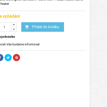
, heater
a vyžádání
Přidat do košíku

bjednávku
osti Vás budeme informovat