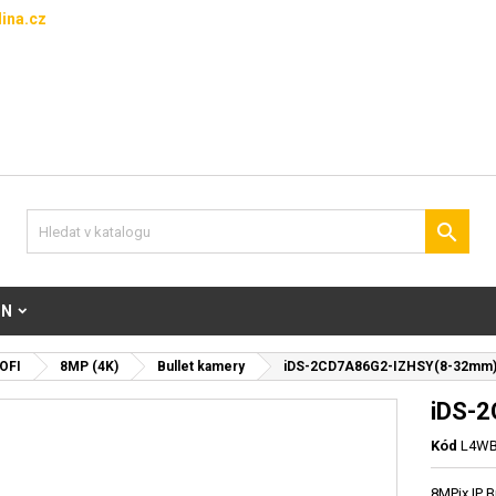
ina.cz

ON
OFI
8MP (4K)
Bullet kamery
iDS-2CD7A86G2-IZHSY(8-32mm
iDS-
Kód
L4WB
8MPix IP B