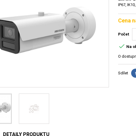
IP67, IK10
Cena n
Počet

Na o
O dostupn
Sdílet
DETAILY PRODUKTU