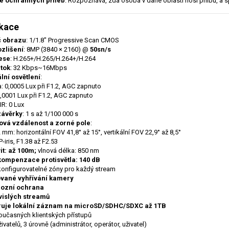
e ochranných přileb
: Rozpoznává, zda osoba v dané oblasti nosí přilbu, a s
ikace
 obrazu
: 1/1.8" Progressive Scan CMOS
ozlišení
: 8MP (3840 × 2160) @
50sn/s
ese
: H.265+/H.265/H.264+/H.264
 tok
: 32 Kbps~16Mbps
lní osvětlení
:
a: 0,0005 Lux při F1.2, AGC zapnuto
0,0001 Lux při F1.2, AGC zapnuto
IR: 0 Lux
závěrky
: 1 s až 1/100 000 s
ová vzdálenost a zorné pole
:
mm: horizontální FOV 41,8° až 15°, vertikální FOV 22,9° až 8,5°
 P-iris, F1.38 až F2.53
vit: až 100m;
vlnová délka: 850 nm
kompenzace protisvětl
a:
140 dB
 konfigurovatelné zóny pro každý stream
ované vyhřívání kamery
rozní ochrana
vislých streamů
uje lokální záznam na microSD/SDHC/SDXC až 1TB
oučasných klientských přístupů
ivatelů, 3 úrovně (administrátor, operátor, uživatel)