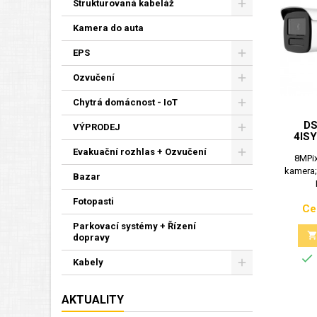
Strukturovaná kabeláž
Kamera do auta
EPS
Ozvučení
Chytrá domácnost - IoT
DS
VÝPRODEJ
4ISY
Evakuační rozhlas + Ozvučení
8MPix
kamera;
Bazar
Fotopasti
Ce
Parkovací systémy + Řízení
dopravy

Kabely
AKTUALITY