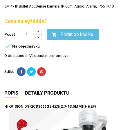
6MPix IP Bullet AcuSense kamera; IR 60m, Audio, Alarm, IP66, IK10
Cena na vyžádání
Přidat do košíku

Počet

Na objednávku
O dostupnosti Vás budeme informovat
Sdílet
POPIS
DETAILY PRODUKTU
HIKVISION DS-2CD3666G2-IZS(2,7-13,5MM)(H)(EF)