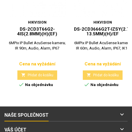
HIKVISION
HIKVISION
DS-2CD3T66G2-
DS-2CD3666G2T-IZSY(2.7-
4IS(2.8MM)(H)(EF)
13.5MM)(H)/EF
6MPix IP Bullet AcuSense kamera;
6MPix IP Bullet AcuSense kamera;
IR 90m, Audio, Alarm, IP67
IR 60m, Audio, Alarm, IP67, IK10
Cena na vyžádání
Cena na vyžádání
Cena
Cena


Přidat do košíku
Přidat do košíku


Na objednávku
Na objednávku

NAŠE SPOLEČNOST

VÁŠ ÚČET