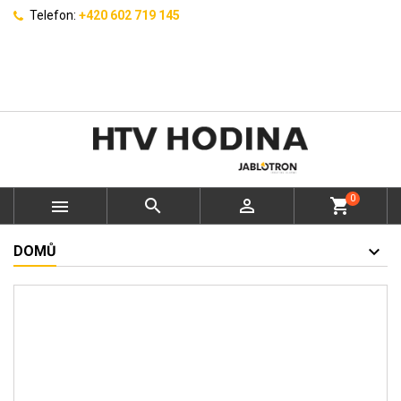
Telefon:
+420 602 719 145
0



shopping_cart
DOMŮ