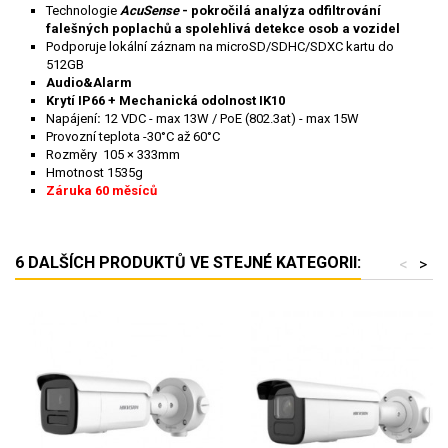
Technologie
AcuSense
- pokročilá analýza odfiltrování
falešných poplachů a spolehlivá detekce osob a vozidel
Podporuje lokální záznam na microSD/SDHC/SDXC kartu do
512GB
Audio&Alarm
Krytí IP66 + Mechanická odolnost IK10
Napájení
:
12 VDC - max 13W / PoE (802.3at) - max 15W
Provozní teplota -30°C až 60°C
Rozměry 105 × 333mm
Hmotnost 1535g
Záruka 60 měsíců
6 DALŠÍCH PRODUKTŮ VE STEJNÉ KATEGORII:
<
>