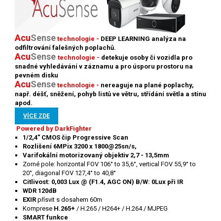
Acu
Sense
technologie -
DEEP LEARNING analýza na
odfiltrování falešných poplachů.
Acu
Sense
technologie -
detekuje osoby či vozidla pro
snadné vyhledávání v záznamu a pro úsporu prostoru na
pevném disku
Acu
S
ense
technologie -
nereaguje na plané poplachy,
např. déšť, sněžení, pohyb listů ve větru, střídání světla a stínu
apod.
VÍCE ZDE
Powered by DarkFighter
1/2,4" CMOS čip Progressive Scan
Rozlišení 6MPix 3200 x 1800@25sn/s,
Varifokální motorizovaný objektiv 2,7 - 13,5mm
Zorné pole: horizontal FOV 106° to 35,6°, vertical FOV 55,9° to
20
°
, diagonal FOV 127,4° to 40,8°
Citlivost: 0,003 Lux @ (F1.4, AGC ON) B/W: 0Lux při IR
WDR 120dB
EXIR
přísvit s dosahem 60m
Komprese
H.265+
/ H.265 / H264+ / H.264 / MJPEG
SMART funkce