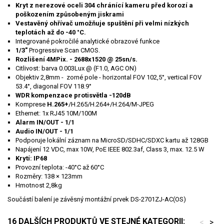
Kryt z nerezové oceli 304 chránící kameru před korozí a
poškozením způsobeným jiskrami
Vestavěný ohřívač umožňuje spuštění při velmi nízkých
teplotách až do -40 °C.
Integrované pokročilé analytické obrazové funkce
1/3"
Progressive Scan CMOS.
Rozlišení 4MPix. - 2688x1520 @ 25sn/s.
Citlivost: barva 0.003Lux @ (F1.0, AGC ON)
Objektiv 2,8mm - zorné pole - horizontal FOV 102,5°, vertical FOV
53.4°, diagonal FOV 118.9°
WDR kompenzace protisvětla -120dB
Komprese
H.265+
/H.265/H.264+/H.264/M-JPEG
Ethernet: 1x RJ45 10M/100M
Alarm IN/OUT - 1/1
Audio IN/OUT - 1/1
Podporuje lokální záznam na MicroSD/SDHC/SDXC kartu až 128GB
Napájení 12 VDC, max 10W, PoE IEEE 802.3af, Class 3, max. 12.5 W
Krytí: IP68
Provozní teplota: -40°C až 60°C
Rozměry: 138 × 123mm
Hmotnost 2,8kg
Součástí balení je závěsný montážní prvek DS-2701ZJ-AC(OS)
16 DALŠÍCH PRODUKTŮ VE STEJNÉ KATEGORII:
<
>