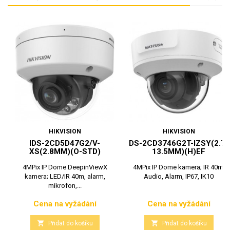
HIKVISION
HIKVISION
IDS-2CD5D47G2/V-
DS-2CD3746G2T-IZSY(2.7-
XS(2.8MM)(O-STD)
13.5MM)(H)EF
4MPix IP Dome DeepinViewX
4MPix IP Dome kamera; IR 40m,
kamera; LED/IR 40m, alarm,
Audio, Alarm, IP67, IK10
mikrofon,...
Cena na vyžádání
Cena na vyžádání
Cena
Cena


Přidat do košíku
Přidat do košíku