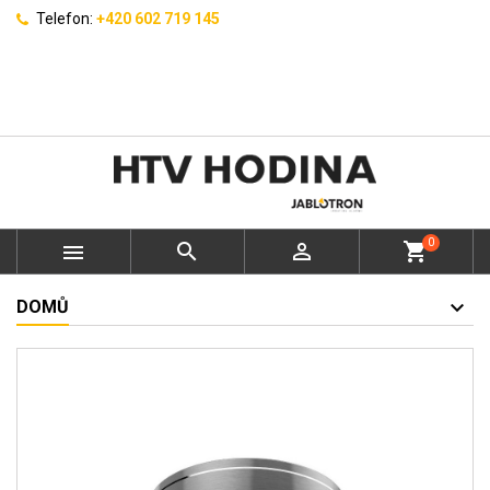
Telefon:
+420 602 719 145
0



shopping_cart
DOMŮ