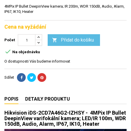
4MPix IP Bullet DeepinView kamera; IR 200m, WDR 150dB, Audio, Alarm,
IP67, IK10, Heater
Cena na vyžádání
Přidat do košíku

Počet

Na objednávku
O dostupnosti Vás budeme informovat
Sdílet
POPIS
DETAILY PRODUKTU
Hikvision iDS-2CD7A46G2-IZHSY - 4MPix IP Bullet
DeepinView varifokální kamera; LED/IR 100m, WDR
150dB, Audio, Alarm, IP67, IK10, Heater