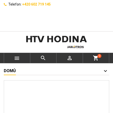
Telefon:
+420 602 719 145
0



shopping_cart
DOMŮ