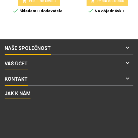


Přidat do košíku
Přidat do košíku


Skladem u dodavatele
Na objednávku

NAŠE SPOLEČNOST

VÁŠ ÚČET

KONTAKT
JAK K NÁM