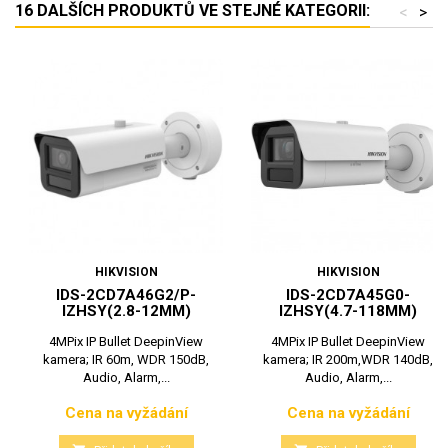
16 DALŠÍCH PRODUKTŮ VE STEJNÉ KATEGORII:
<
>
HIKVISION
HIKVISION
IDS-2CD7A46G2/P-
IDS-2CD7A45G0-
IZHSY(2.8-12MM)
IZHSY(4.7-118MM)
4MPix IP Bullet DeepinView
4MPix IP Bullet DeepinView
kamera; IR 60m, WDR 150dB,
kamera; IR 200m,WDR 140dB,
Audio, Alarm,...
Audio, Alarm,...
Cena na vyžádání
Cena na vyžádání
Cena
Cena