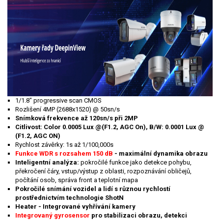
1/1.8" progressive scan CMOS
Rozlišení 4MP (2688x1520) @ 50sn/s
Snímková frekvence až 120sn/s při 2MP
Citlivost: Color 0.0005 Lux @(F1.2, AGC On), B/W: 0.0001 Lux @
(F1.2, AGC ON)
Rychlost závěrky: 1s až 1/100,000s
Funkce WDR s rozsahem 150 dB
- maximální dynamika obrazu
Inteligentní analýza:
pokročilé funkce jako detekce pohybu,
překročení čáry, vstup/výstup z oblasti, rozpoznávání obličejů,
počítání osob, správa front a teplotní mapa
Pokročilé snímání vozidel a lidí s různou rychlostí
prostřednictvím technologie ShotN
Heater - Integrované vyhřívání kamery
Integrovaný gyrosensor
pro stabilizaci obrazu, detekci