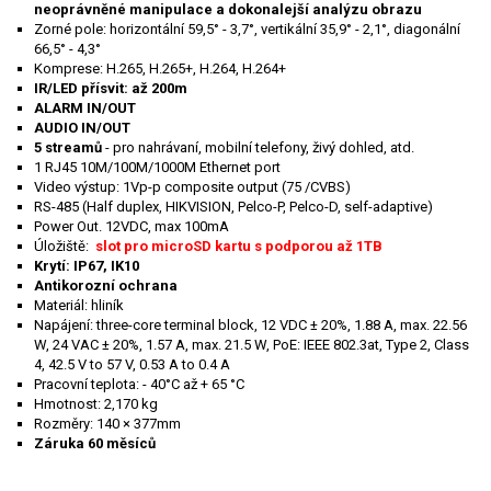
neoprávněné manipulace a dokonalejší analýzu obrazu
Zorné pole: horizontální 59,5° - 3,7°, vertikální 35,9° - 2,1°, diagonální
66,5° - 4,3°
Komprese: H.265, H.265+, H.264, H.264+
IR/LED přísvit: až 200m
ALARM IN/OUT
AUDIO IN/OUT
5 streamů
- pro nahrávaní, mobilní telefony, živý dohled, atd.
1 RJ45 10M/100M/1000M Ethernet port
Video výstup: 1Vp-p composite output (75 /CVBS)
RS-485 (Half duplex, HIKVISION, Pelco-P, Pelco-D, self-adaptive)
Power Out. 12VDC, max 100mA
Úložiště:
slot pro microSD kartu s podporou až 1TB
Krytí: IP67, IK10
Antikorozní ochrana
Materiál: hliník
Napájení: three-core terminal block, 12 VDC ± 20%, 1.88 A, max. 22.56
W, 24 VAC ± 20%, 1.57 A, max. 21.5 W, PoE: IEEE 802.3at, Type 2, Class
4, 42.5 V to 57 V, 0.53 A to 0.4 A
Pracovní teplota: - 40°C až + 65 °C
Hmotnost: 2,170 kg
Rozměry: 140 × 377mm
Záruka 60 měsíců