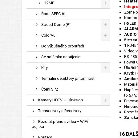
Heater
12MP
Integr
Zorné po
Řada SPECIAL
Kompres
IR/LED 
Speed Dome (PT
ALARM
AUDIO 
ColorVu
5 stre
1 RJ45 
Do výbušného prostředí
Video v
RS-485 
Se solárním napájením
Power 
Kity
Úložišt
Krytí: 
Termální detektory přítomnosti
Antiko
Materiál
Čtení SPZ
Napájen
to 57 V,
Kamery HDTVI - Hikvision
Pracovní
Hmotnos
Transceivery a Receivery
Rozměr
Záruka
Bezdrát.přenos videa + WiFi
pojítka
16 DAL
Routery