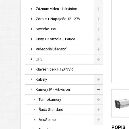
Záznam videa - Hikvision
Zdroje + Napaječe 12 - 27V
Switche+PoE
Kryty + Konzole + Patice
Videopříslušenství
UPS
Klávesnice k PTZ+NVR
Kabely
Kamery IP - Hikvision
Termokamery
Řada Standard
AcuSense
POPIS