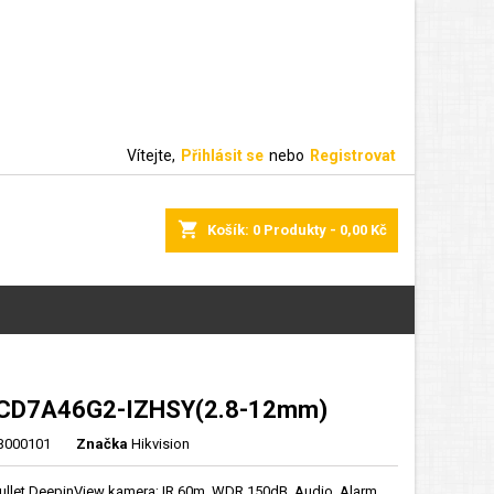
Vítejte,
Přihlásit se
nebo
Registrovat
shopping_cart
Košík:
0
Produkty - 0,00 Kč
2CD7A46G2-IZHSY(2.8-12mm)
000101
Značka
Hikvision
Bullet DeepinView kamera; IR 60m, WDR 150dB, Audio, Alarm,