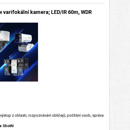
w varifokální kamera; LED/IR 60m, WDR
výstup z oblasti, rozpoznávání obličejů, počítání osob, správa
ie ShotN