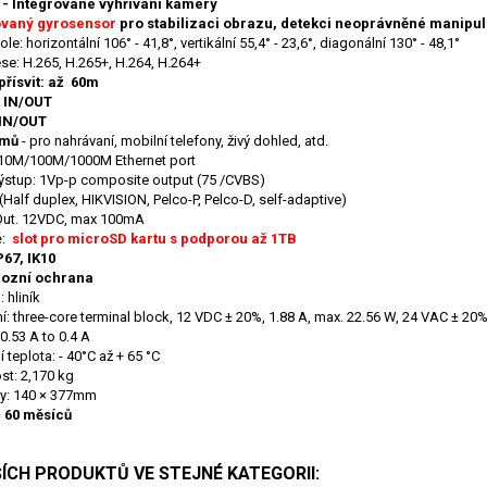
 - Integrované vyhřívání kamery
ovaný gyrosensor
pro stabilizaci obrazu, detekci neoprávněné manipu
le: horizontální 106° - 41,8°, vertikální 55,4° - 23,6°, diagonální 130° - 48,1°
e: H.265, H.265+, H.264, H.264+
přísvit: až 60m
 IN/OUT
IN/OUT
amů
- pro nahrávaní, mobilní telefony, živý dohled, atd.
10M/100M/1000M Ethernet port
ýstup: 1Vp-p composite output (75 /CVBS)
(Half duplex, HIKVISION, Pelco-P, Pelco-D, self-adaptive)
Out. 12VDC, max 100mA
ě:
slot pro microSD kartu s podporou až 1TB
IP67, IK10
rozní ochrana
: hliník
í: three-core terminal block, 12 VDC ± 20%, 1.88 A, max. 22.56 W, 24 VAC ± 20%, 
 0.53 A to 0.4 A
 teplota: - 40°C až + 65 °C
t: 2,170 kg
y: 140 × 377mm
 60 měsíců
ŠÍCH PRODUKTŮ VE STEJNÉ KATEGORII: