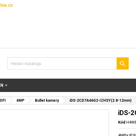
ina.cz

ON
OFI
4MP
Bullet kamery
iDS-2CD7A46G2-IZHSY(2.8-12mm)
iDS-
Kód
H4WB
4MPix IP 