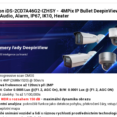
ion iDS-2CD7A46G2-IZHSY - 4MPix IP Bullet DeepinVie
Audio, Alarm, IP67, IK10, Heater
progressive scan CMOS
ní 4MP (2688x1520) @ 50sn/s
vá frekvence až 120sn/s při 2MP
st: Color 0.0005 Lux @(F1.2, AGC On), B/W: 0.0001 Lux @ (F1.2, AGC ON)
t závěrky: 1s až 1/100,000s
 WDR s rozsahem 150 dB
- maximální dynamika obrazu
entní analýza:
pokročilé funkce jako detekce pohybu, překročení čáry, vstup/
 teplotní mapa
lé snímání vozidel a lidí s různou rychlostí prostřednictvím technolog