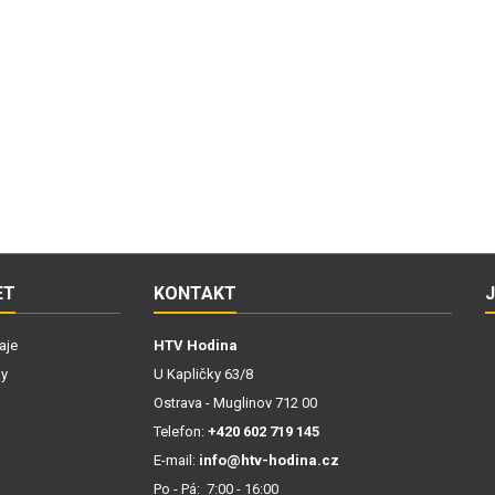
ET
KONTAKT
aje
HTV Hodina
ky
U Kapličky 63/8
Ostrava - Muglinov 712 00
Telefon:
+420 602 719 145
E-mail:
info@htv-hodina.cz
Po - Pá: 7:00 - 16:00