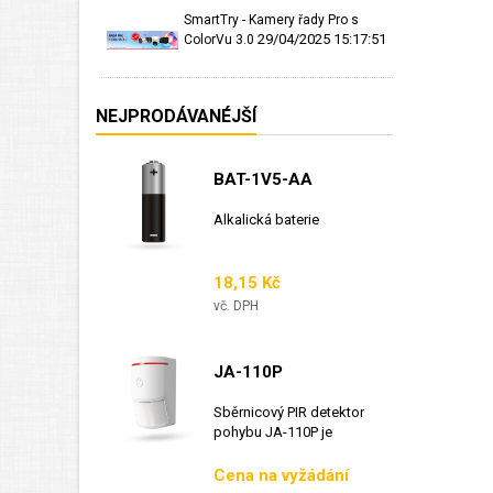
SmartTry - Kamery řady Pro s
29/04/2025 15:17:51
ColorVu 3.0
NEJPRODÁVANÉJŠÍ
BAT-1V5-AA
Alkalická baterie
Cena
18,15 Kč
vč. DPH
JA-110P
Sběrnicový PIR detektor
pohybu JA-110P je
sběrnicový detektor...
Cena
Cena na vyžádání