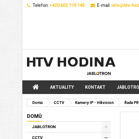
Telefon:
+420 602 719 145
E-mail:
info@htv-hod
AKTUALITY
KONTAKT
JABLOTR
Domů
CCTV
Kamery IP - Hikvision
Řada PR
DOMŮ
JABLOTRON
CCTV