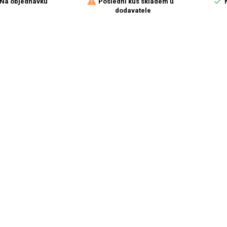


Na objednávku
Poslední kus skladem u
N
dodavatele