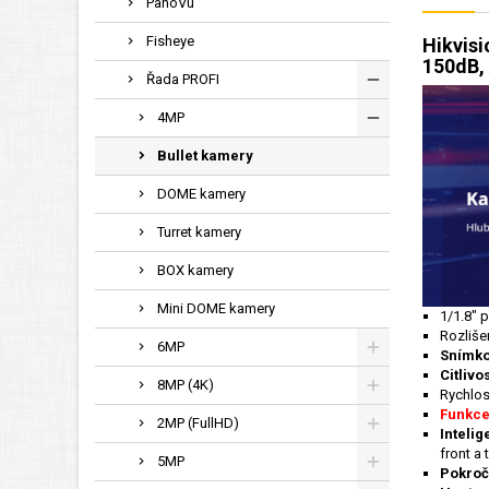
PanoVu
Fisheye
Hikvis
150dB, 
Řada PROFI
4MP
Bullet kamery
DOME kamery
Turret kamery
BOX kamery
Mini DOME kamery
1/1.8" 
Rozliše
6MP
Snímko
Citlivo
8MP (4K)
Rychlos
Funkce
2MP (FullHD)
Intelig
front a
5MP
Pokroči