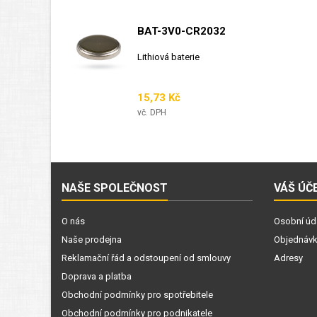
BAT-3V0-CR2032
Lithiová baterie
Cena
15,73 Kč
vč. DPH
NAŠE SPOLEČNOST
VÁŠ ÚČ
O nás
Osobní úd
Naše prodejna
Objednáv
Reklamační řád a odstoupení od smlouvy
Adresy
Doprava a platba
Obchodní podmínky pro spotřebitele
Obchodní podmínky pro podnikatele