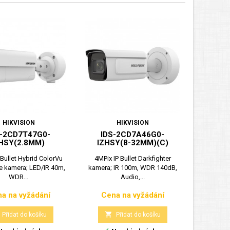
HIKVISION
HIKVISION
S-2CD7T47G0-
IDS-2CD7A46G0-
DS-
HSY(2.8MM)
IZHSY(8-32MM)(C)
IZHSY(
 Bullet Hybrid ColorVu
4MPix IP Bullet Darkfighter
4MPix I
 kamera; LED/IR 40m,
kamera; IR 100m, WDR 140dB,
kamera;
WDR...
Audio,...
Au
a na vyžádání
Cena na vyžádání
Cen
Cena
Cena


Přidat do košíku
Přidat do košíku