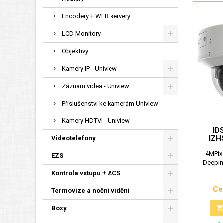
Encodery + WEB servery
LCD Monitory
Objektivy
Kamery IP - Uniview
Záznam videa - Uniview
Příslušenství ke kamerám Uniview
Kamery HDTVI - Uniview
ID
IZH
Videotelefony
4MPix
EZS
Deepin
Kontrola vstupu + ACS
Ce
Termovize a noční vidění
Boxy