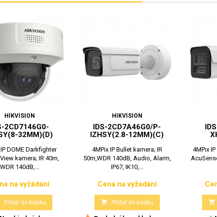
HIKVISION
HIKVISION
S-2CD7146G0-
IDS-2CD7A46G0/P-
ID
SY(8-32MM)(D)
IZHSY(2.8-12MM)(C)
X
 IP DOME Darkfighter
4MPix IP Bullet kamera; IR
4MPix IP
View kamera; IR 40m,
50m,WDR 140dB, Audio, Alarm,
AcuSense
WDR 140dB,...
IP67, IK10,...
na na vyžádání
Cena na vyžádání
Cen
Cena
Cena



Přidat do košíku
Přidat do košíku