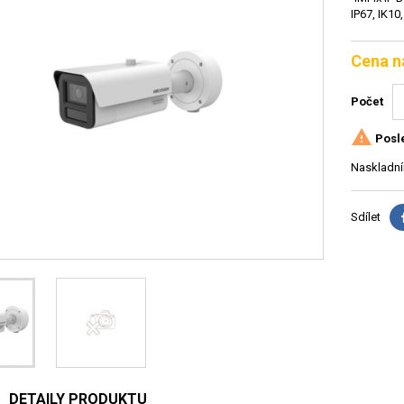
IP67, IK10
Cena n
Počet

Posle
Naskladní
Sdílet
DETAILY PRODUKTU