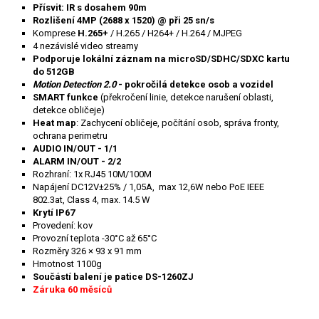
Přísvit: IR
s dosahem 90m
Rozlišení 4MP (2688 x 1520) @ při 25 sn/s
Komprese
H.265+
/ H.265 / H264+ / H.264 / MJPEG
4 nezávislé video streamy
Podporuje lokální záznam na microSD/SDHC/SDXC kartu
do 512GB
Motion Detection 2.0
- pokročilá detekce osob a vozidel
SMART funkce
(překročení linie, detekce narušení oblasti,
detekce obličeje)
Heat map
: Zachycení obličeje, počítání osob, správa fronty,
ochrana perimetru
AUDIO IN/OUT - 1/1
ALARM IN/OUT - 2/2
Rozhraní: 1x RJ45 10M/100M
Napájení DC12V±25% / 1,05A, max 12,6W nebo PoE IEEE
802.3at, Class 4, max. 14.5 W
Krytí IP67
Provedení: kov
Provozní teplota -30°C až 65°C
Rozměry 326 × 93 x 91 mm
Hmotnost 1100g
Součástí balení je patice DS-1260ZJ
Záruka 60 měsíců