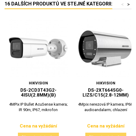
16 DALŠÍCH PRODUKTŮ VE STEJNÉ KATEGORII:
<
>
HIKVISION
HIKVISION
DS-2CD3T43G2-
DS-2XT6645G0-
4ISU(2.8MM)(B)
LIZS/C15(2.8-12MM)
4MPix IP Bullet AcuSense kamera;
4Mpix nerezová IP kamera; IP68;
IR 90m, IP67, mikrofon
audioandalarm; chlazení
Cena na vyžádání
Cena na vyžádání
Cena
Cena