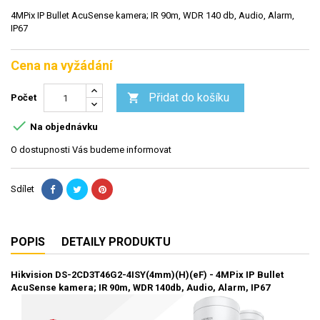
4MPix IP Bullet AcuSense kamera; IR 90m, WDR 140 db, Audio, Alarm,
IP67
Cena na vyžádání
Přidat do košíku

Počet

Na objednávku
O dostupnosti Vás budeme informovat
Sdílet
POPIS
DETAILY PRODUKTU
Hikvision DS-2CD3T46G2-4ISY(4mm)(H)(eF) - 4MPix IP Bullet
AcuSense kamera; IR 90m, WDR 140db, Audio, Alarm, IP67