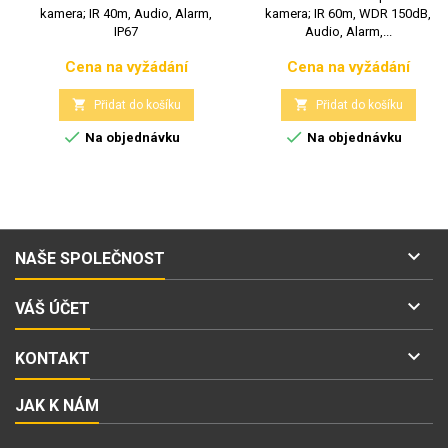
kamera; IR 40m, Audio, Alarm,
kamera; IR 60m, WDR 150dB,
IP67
Audio, Alarm,...
Cena na vyžádání
Cena na vyžádání
Cena
Cena


Přidat do košíku
Přidat do košíku


Na objednávku
Na objednávku

NAŠE SPOLEČNOST

VÁŠ ÚČET

KONTAKT
JAK K NÁM