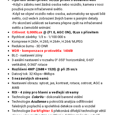
-
Když v záběru není žádná osoba nebo vozidlo, kamera v noci
používá pouze infračervené světlo.
-Když se objeví vozidlo nebo osoba, automaticky se spustí bílé
světlo, což vede k zobrazení živých barev s jasnými detaily.
-Po skončení události se kamera přepne zpět na infračervené
světlo a černobílé snímání.
Citlivost: 0,0005Lux
@ (F1.0, AGC ON), 0Lux s přísvitem
Rychlost závěrky: 1/3 s - 1/100 000 s
Komprese H.265+, H.265, H.264+, H.264/ MJPEG
Redukce šumu - 3D DNR
WDR - kompenzace protisvětla: 140dB
BLC - nastavení zóny
3-axiální nastavení v rozsahu 0°-355° horizontálně, 0-65°
vertikálně, 0-360° rotace
Rozlišení 4MP (2688 × 1520
) @ při 25 sn/s
Datový tok: 32 Kbps~8Mbps
5 nezávislých streamů
Nastavení obrazu: sytost, jas, kontrast, rotace, ostrost, AGC a
AWB
ROI - 4 zóny pro hlavní a vedlejší streamy
Technologie
ColorVu
-
dokonalé barevné vidění
Technologie
AcuSense
a pokročilá analýza odfiltrování
falešných poplachů a spolehlivá detekce osob a vozidel
Technologie
DarkFighter S
překonává dřívější technologii větší