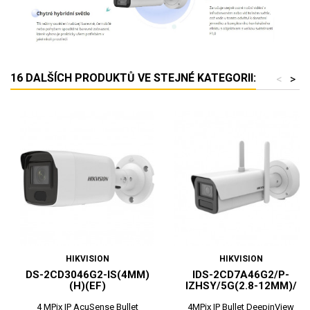
16 DALŠÍCH PRODUKTŮ VE STEJNÉ KATEGORII:
<
>
HIKVISION
HIKVISION
DS-2CD3046G2-IS(4MM)
IDS-2CD7A46G2/P-
(H)(EF)
IZHSY/5G(2.8-12MM)/
4 MPix IP AcuSense Bullet
4MPix IP Bullet DeepinView