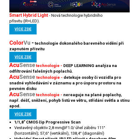
Smart Hybrid Light
-
Nová technologie hybridního
přísvitu (IR+LED).
VÍCE ZDE
Color
V
u
-
technologie
dokonalého barevného vidění při
zapnutém přísvitu
VÍCE ZDE
Acu
Sense
technologie -
DEEP LEARNING analýza na
odfiltrování falešných poplachů.
Acu
Sense
technologie -
detekuje osoby či vozidla pro
snadné vyhledávání v záznamu a pro úsporu prostoru na
pevném disku
Acu
S
ense
technologie -
nereaguje na plané poplachy,
např. déšť, sněžení, pohyb listů ve větru, střídání světla a stínu
apod.
VÍCE ZDE
1/1,8" CMOS čip Progressive Scan
Vestavěný objektiv 2,8 mm@F1.0/ úhel záběru 111°
(horizontální); 57,6° (vertikální), 138,4° (diagonální)
Hybridní Smart přísvit: IR/LED přísvit s dosahem 40m