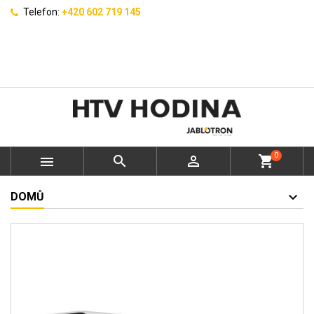
Telefon:
+420 602 719 145
0



shopping_cart
DOMŮ