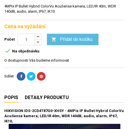
4MPix IP Bullet Hybrid ColorVu AcuSense kamera; LED/IR 40m, WDR
140dB, audio, alarm, IP67, IK10
Cena na vyžádání
Přidat do košíku

Počet

Na objednávku
O dostupnosti Vás budeme informovat
Sdílet
POPIS
DETAILY PRODUKTU
HIKVISION
IDS-2CD4T87G0-XHSY
-
4MPix IP Bullet Hybrid ColorVu
AcuSense kamera; LED/IR 40m, WDR 140dB, audio, alarm, IP67,
IK10,