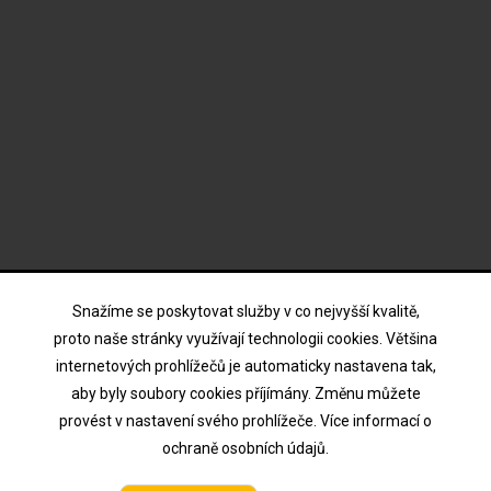
ODBĚR NOVINEK
Snažíme se poskytovat služby v co nejvyšší kvalitě,
proto naše stránky využívají technologii cookies. Většina
internetových prohlížečů je automaticky nastavena tak,
Souhlasím s podmínkami a zásadami ochrany osobních
aby byly soubory cookies příjímány. Změnu můžete
údajů
provést v nastavení svého prohlížeče. Více informací o
ochraně osobních údajů.