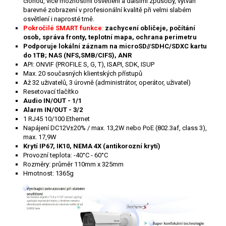
clonou, více možnostmi osvětlení a dalšími způsoby, vytváří
barevné zobrazení v profesionální kvalitě při velmi slabém
osvětlení i naprosté tmě.
Pokročilé SMART funkce
:
zachycení obličeje, počítání
osob, správa fronty, teplotní mapa, ochrana perimetru
Podporuje lokální záznam na microSD//SDHC/SDXC kartu
do 1TB; NAS (NFS,SMB/CIFS), ANR
API: ONVIF (PROFILE S, G, T), ISAPI, SDK, ISUP
Max. 20 současných klientských přístupů
Až 32 uživatelů, 3 úrovně (administrátor, operátor, uživatel)
Resetovací tlačítko
Audio IN/OUT - 1/1
Alarm IN/OUT - 3/2
1 RJ45 10/100 Ethernet
Napájení DC12V±20% / max. 13,2W nebo PoE (802.3af, class 3),
max. 17,9W
Krytí IP67, IK10, NEMA 4X (antikorozní krytí)
Provozní teplota: -40°C - 60°C
Rozměry: průměr 110mm x 325mm
Hmotnost: 1365g