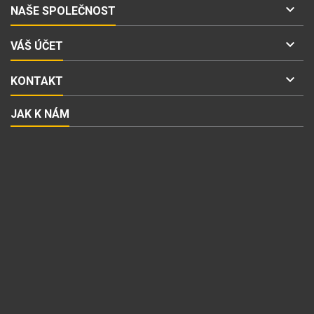

NAŠE SPOLEČNOST

VÁŠ ÚČET

KONTAKT
JAK K NÁM