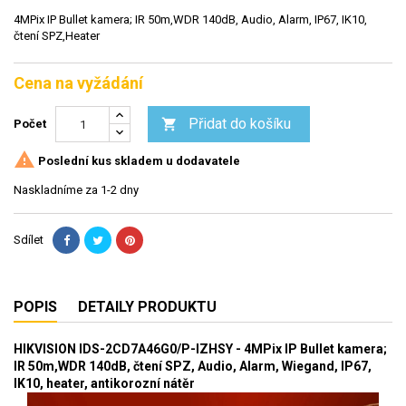
4MPix IP Bullet kamera; IR 50m,WDR 140dB, Audio, Alarm, IP67, IK10,
čtení SPZ,Heater
Cena na vyžádání
Přidat do košíku

Počet

Poslední kus skladem u dodavatele
Naskladníme za 1-2 dny
Sdílet
POPIS
DETAILY PRODUKTU
HIKVISION IDS-2CD7A46G0/P-IZHSY
-
4M
Pix IP Bullet kamera;
IR 50m,WDR 140dB,
čtení SPZ,
Audio, Alarm, Wiegand, IP67,
IK10, heater, antikorozní nátěr