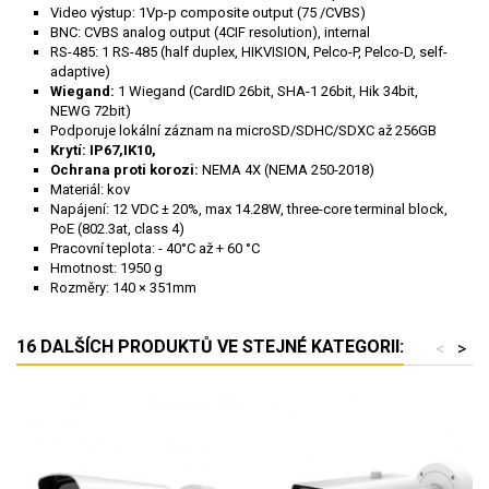
Video výstup: 1Vp-p composite output (75 /CVBS)
BNC: CVBS analog output (4CIF resolution), internal
RS-485: 1 RS-485 (half duplex, HIKVISION, Pelco-P, Pelco-D, self-
adaptive)
Wiegand:
1 Wiegand (CardID 26bit, SHA-1 26bit, Hik 34bit,
NEWG 72bit)
Podporuje lokální záznam na microSD/SDHC/SDXC až 256GB
Krytí: IP67,IK10,
Ochrana proti korozi:
NEMA 4X (NEMA 250-2018)
Materiál: kov
Napájení: 12 VDC ± 20%, max 14.28W, three-core terminal block,
PoE (802.3at, class 4)
Pracovní teplota: - 40°C až + 60 °C
Hmotnost: 1950 g
Rozměry: 140 × 351mm
16 DALŠÍCH PRODUKTŮ VE STEJNÉ KATEGORII:
<
>