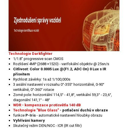
Technologie Darkfighter
1/1.8" progressive sca
n CMOS
Rozlišení 4MP (2688 ×1520) - varifokální objektiv @ 25sn/s
Citlivost: Color 0.0005 Lux @(F1.2, ADC On) 0 Lux s IR
přísvitem
Rychlost závěrky: 1s až 1/100,000s
3 axiální nastavení v rozsahu 0°-355° horizontálně, 0-90°
vertikálně, 0°-360° rotace
Zorné pole: horizontální 114,5° - 41,8°, vertikální 59,3° - 23,6°,
diagonální 141,1° - 48°
WDR - kompenzace protisvětla 140 dB
Technologie "Blue Glass"
- potlačení duchů v obraze
funkce
P-Iris
- automatické nastavení hloubky obrazu
Vyhřívání kamery
Skutečný režim DEN/NOC - ICR (IR cut filtr)