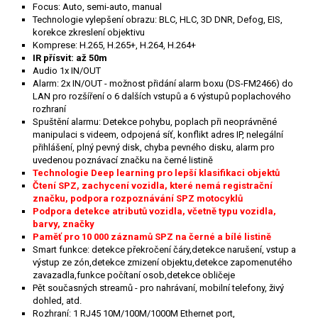
Focus: Auto, semi-auto, manual
Technologie vylepšení obrazu: BLC, HLC, 3D DNR, Defog, EIS,
korekce zkreslení objektivu
Komprese: H.265, H.265+, H.264, H.264+
IR přísvit: až 50m
Audio 1x IN/OUT
Alarm: 2x IN/OUT - možnost přidání alarm boxu (DS-FM2466) do
LAN pro rozšíření o 6 dalších vstupů a 6 výstupů poplachového
rozhraní
Spuštění alarmu: Detekce pohybu, poplach při neoprávněné
manipulaci s videem, odpojená síť, konflikt adres IP, nelegální
přihlášení, plný pevný disk, chyba pevného disku, alarm pro
uvedenou poznávací značku na černé listině
Technologie Deep learning pro lepší klasifikaci objektů
Čtení SPZ, zachycení vozidla, které nemá registrační
značku, podpora rozpoznávání SPZ motocyklů
Podpora detekce atributů vozidla, včetně typu vozidla,
barvy, značky
Paměť pro 10 000 záznamů SPZ na černé a bílé listině
Smart funkce: detekce překročení čáry,detekce narušení, vstup a
výstup ze zón,detekce zmizení objektu,detekce zapomenutého
zavazadla,funkce počítaní osob,detekce obličeje
Pět současných streamů - pro nahrávaní, mobilní telefony, živý
dohled, atd.
Rozhraní: 1 RJ45 10M/100M/1000M Ethernet port,