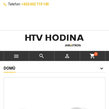
Telefon:
+420 602 719 145
0



shopping_cart
DOMŮ