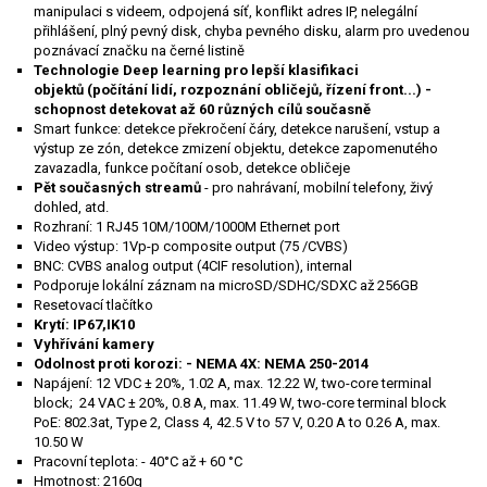
manipulaci s videem, odpojená síť, konflikt adres IP, nelegální
přihlášení, plný pevný disk, chyba pevného disku, alarm pro uvedenou
poznávací značku na černé listině
Technologie Deep learning pro lepší klasifikaci
objektů (počítání lidí, rozpoznání obličejů, řízení front...) -
schopnost detekovat až 60 různých cílů současně
Smart funkce: detekce překročení čáry, detekce narušení, vstup a
výstup ze zón, detekce zmizení objektu, detekce zapomenutého
zavazadla, funkce počítaní osob, detekce obličeje
Pět současných streamů
- pro nahrávaní, mobilní telefony, živý
dohled, atd.
Rozhraní: 1 RJ45 10M/100M/1000M Ethernet port
Video výstup: 1Vp-p composite output (75 /CVBS)
BNC: CVBS analog output (4CIF resolution), internal
Podporuje lokální záznam na microSD/SDHC/SDXC až 256GB
Resetovací tlačítko
Krytí: IP67,IK10
Vyhřívání kamery
Odolnost proti korozi: - NEMA 4X: NEMA 250-2014
Napájení: 12 VDC ± 20%, 1.02 A, max. 12.22 W, two-core terminal
block; 24 VAC ± 20%, 0.8 A, max. 11.49 W, two-core terminal block
PoE: 802.3at, Type 2, Class 4, 42.5 V to 57 V, 0.20 A to 0.26 A, max.
10.50 W
Pracovní teplota: - 40°C až + 60 °C
Hmotnost: 2160g