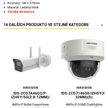
Rozměry: 140 × 375mm
Materiál: Leštěný hliník
Záruka 60 měsíců
16 DALŠÍCH PRODUKTŮ VE STEJNÉ KATEGORII:
<
>
HIKVISION
HIKVISION
IDS-2CD7A46G2/P-
IDS-2CD7146G0-IZHSY(8-
IZHSY/5G(2.8-12MM)/
32MM)(D)
4MPix IP Bullet DeepinView
4MPix IP DOME Darkfighter