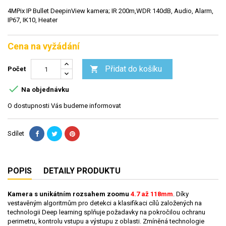
4MPix IP Bullet DeepinView kamera; IR 200m,WDR 140dB, Audio, Alarm,
IP67, IK10, Heater
Cena na vyžádání
Přidat do košíku

Počet

Na objednávku
O dostupnosti Vás budeme informovat
Sdílet
POPIS
DETAILY PRODUKTU
Kamera s unikátním rozsahem zoomu
4.7 až 118mm
. Díky
vestavěným algoritmům pro detekci a klasifikaci cílů založených na
technologii Deep learning splňuje požadavky na pokročilou ochranu
perimetru, kontrolu vstupu a výstupu z oblasti. Zmíněná technologie