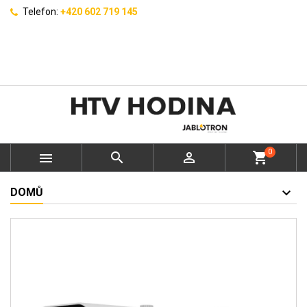
Telefon:
+420 602 719 145
0



shopping_cart
DOMŮ