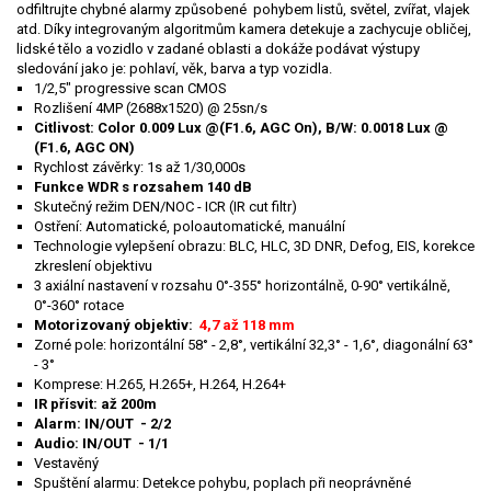
odfiltrujte chybné alarmy způsobené pohybem listů, světel, zvířat, vlajek
atd. Dík
y integrovaným algoritmům kamera detekuje a zachycuje obličej,
lidské tělo a vozidlo v zadané oblasti a dokáže podávat výstupy
sledování jako je: pohlaví, věk, barva a typ vozidla.
1/2,5" progressive scan CMOS
Rozlišení 4MP (2688x1520) @ 25sn/s
Citlivost: Color 0.009 Lux @(F1.6, AGC On), B/W: 0.0018 Lux @
(F1.6, AGC ON)
Rychlost závěrky: 1s až 1/30,000s
Funkce WDR s rozsahem 140 dB
Skutečný režim DEN/NOC - ICR (IR cut filtr)
Ostření: Automatické, poloautomatické, manuální
Technologie vylepšení obrazu: BLC, HLC, 3D DNR, Defog, EIS, korekce
zkreslení objektivu
3 axiální nastavení v rozsahu 0°-355° horizontálně, 0-90° vertikálně,
0°-360° rotace
Motorizovaný objektiv:
4,7 až 118 mm
Zorné pole: horizontální 58° - 2,8°, vertikální 32,3° - 1,6°, diagonální 63°
- 3°
Komprese: H.265, H.265+, H.264, H.264+
IR přísvit: až 200m
Alarm: IN/OUT - 2/2
Audio: IN/OUT - 1/1
Vestavěný
Spuštění alarmu: Detekce pohybu, poplach při neoprávněné