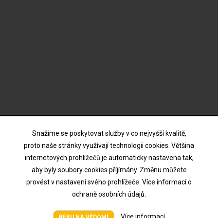
ODBĚR NOVINEK
Snažíme se poskytovat služby v co nejvyšší kvalitě,
proto naše stránky využívají technologii cookies. Většina
internetových prohlížečů je automaticky nastavena tak,
Souhlasím s podmínkami a zásadami ochrany osobních
aby byly soubory cookies příjímány. Změnu můžete
údajů
provést v nastavení svého prohlížeče. Více informací o
ochraně osobních údajů.
Více informací
Všechna práva vyhrazena © HTV Hodina 2026
BERU NA VĚDOMÍ