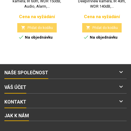
kamera; IR 60m, WDR 150dB,
DeepinView kamera; IR 40m,
Audio, Alarm,...
WDR 140dB,...
Cena na vyžádání
Cena na vyžádání
Cena
Cena


Přidat do košíku
Přidat do košíku


Na objednávku
Na objednávku

NAŠE SPOLEČNOST

VÁŠ ÚČET

KONTAKT
JAK K NÁM