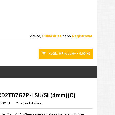
Vítejte,
Přihlásit se
nebo
Registrovat
shopping_cart
Košík:
0
Produkty - 0,00 Kč
CD2T87G2P-LSU/SL(4mm)(C)
000101
Značka
Hikvision
Bullet ColorVu AcuSense panoramatická kamera; LED 40m,