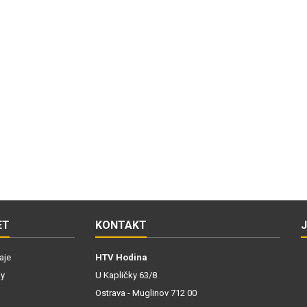
ET
KONTAKT
aje
HTV Hodina
ky
U Kapličky 63/8
Ostrava - Muglinov 712 00