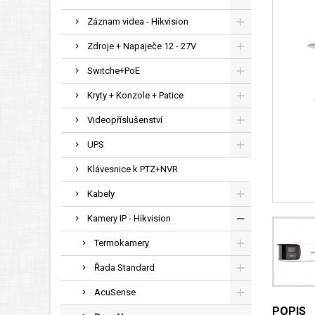
Záznam videa - Hikvision
Zdroje + Napaječe 12 - 27V
Switche+PoE
Kryty + Konzole + Patice
Videopříslušenství
UPS
Klávesnice k PTZ+NVR
Kabely
Kamery IP - Hikvision
Termokamery
Řada Standard
AcuSense
POPIS