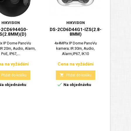
HIKVISION
HIKVISION
-2CD6944G0-
DS-2CD6D44G1-IZS(2.8-
DS-
S(2.8MM)(D)
8MM)
LSU/
x IP Dome PanoVu
4x4MPix IP Dome PanoVu
4MPix
IR 20m, Audio, Alarm,
kamera; IR 30m, Audio,
AcuSen
PoE, IP67,...
Alarm,IP67, IK10
kamera
a na vyžádání
Cena na vyžádání
Cen
Cena
Cena


Přidat do košíku
Přidat do košíku


a objednávku
Na objednávku
Skla