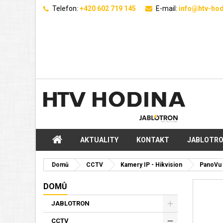
Telefon:
+420 602 719 145
E-mail:
info@htv-hod
AKTUALITY
KONTAKT
JABLOTR
Domů
CCTV
Kamery IP - Hikvision
PanoVu
DOMŮ
JABLOTRON
CCTV