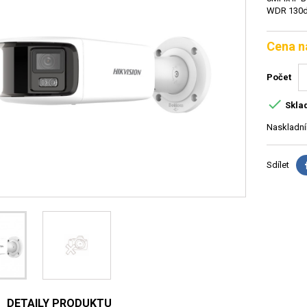
WDR 130dB
Cena n
Počet

Skla
Naskladní
Sdílet
DETAILY PRODUKTU