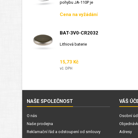
pohybu JA-110P je
sběrnicový detektor...
Cena
Cena na vyžádání
BAT-3V0-CR2032
Lithiová baterie
Cena
15,73 Kč
vč. DPH
NAŠE SPOLEČNOST
VÁŠ ÚČ
O nás
Osobní úd
Naše prodejna
Objednáv
Reklamační řád a odstoupení od smlouvy
Adresy