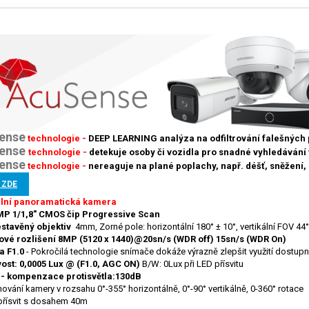
ense
technologie -
DEEP LEARNING analýza na odfiltrování falešných
ense
technologie -
detekuje osoby či vozidla pro snadné vyhledáván
ense
technologie -
nereaguje na plané poplachy, např. déšť, sněžení, po
 ZDE
lní panoramatická kamera
MP 1/1,8" CMOS čip Progressive Scan
estavěný objektiv
4mm,
Zorné pole: horizontální 180° ± 10°, vertikální FOV 44°
ové rozlišení 8MP (5120 x 1440)@20sn/s (WDR off) 15sn/s (WDR On)
a F1.0
- Pokročilá technologie snímače dokáže výrazně zlepšit využití dostupnéh
ivost: 0,0005 Lux @ (F1.0, AGC ON)
B/W: 0Lux při LED přísvitu
- kompenzace protisvětla:130dB
ování kamery v rozsahu 0°-355° horizontálně, 0°-90° vertikálně, 0-360° rotace
přísvit s dosahem 40m