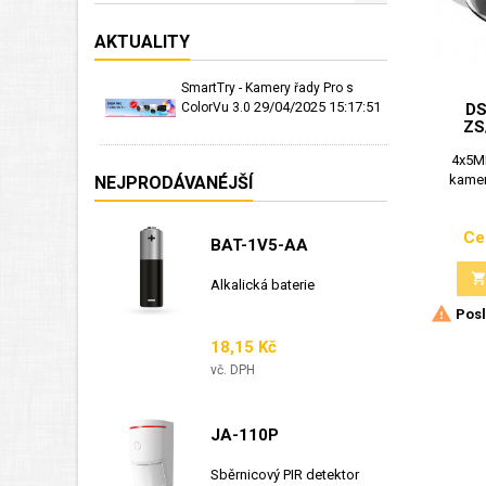
AKTUALITY
SmartTry - Kamery řady Pro s
29/04/2025 15:17:51
ColorVu 3.0
DS
ZS
4x5M
kamer
NEJPRODÁVANÉJŠÍ
Ce
BAT-1V5-AA
Alkalická baterie

Posl
Cena
18,15 Kč
vč. DPH
JA-110P
Sběrnicový PIR detektor