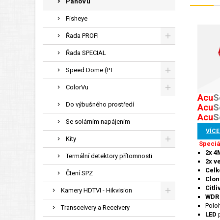
PanoVu
Fisheye
Řada PROFI
Řada SPECIAL
Speed Dome (PT
ColorVu
Acu
S
Do výbušného prostředí
Acu
S
Acu
S
Se solárním napájením
VÍCE
Kity
Speciá
2x 4
Termální detektory přítomnosti
2x v
Celk
Čtení SPZ
Clon
Citl
Kamery HDTVI - Hikvision
WDR 
Poloh
Transceivery a Receivery
LED