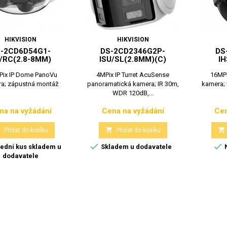
HIKVISION
HIKVISION
-2CD6D54G1-
DS-2CD2346G2P-
DS
/RC(2.8-8MM)
ISU/SL(2.8MM)(C)
IH
Pix IP Dome PanoVu
4MPix IP Turret AcuSense
16MPi
a; zápustná montáž
panoramatická kamera; IR 30m,
kamera; 
WDR 120dB,...
na na vyžádání
Cena na vyžádání
Cen
Cena
Cena



Přidat do košíku
Přidat do košíku


ední kus skladem u
Skladem u dodavatele
N
dodavatele