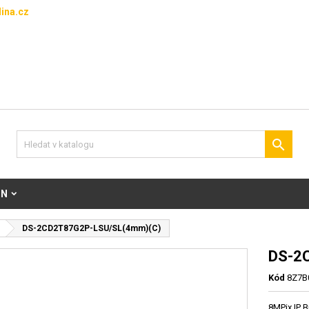
ina.cz

ON
DS-2CD2T87G2P-LSU/SL(4mm)(C)
DS-2
Kód
8Z7B
8MPix IP 