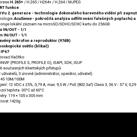
prese
H.265+
/ H.265 / H264+ / H.264 / MJPEG
RT funkce
rVu
2. generace - technologie dokonalého barevného vidění při zapnut
nologie
AcuSense
- pokročilá analýza odfiltrování falešných poplachů a
oruje lokální záznam na microSD/SDHC/SDXC kartu do 256GB
o IN/OUT - 1/1
m IN/OUT - 1/1
avěný mikrofon a reproduktor (97dB)
boskopické světlo (blikač)
 IP67
ovací tlačítko
ONVIF (PROFILE S, PROFILE G), ISAPI, SDK, ISUP
 6 současných klientských přístupů
 uživatelů, 3 úrovně (administrátor, operátor, uživatel)
J45 10M/100M
jení
:
12 VDC ± 25%, 0,79 A, max. 9,5 W / PoE (802.3af) Class 3, 36 V - 57 V, 0,29
zní teplota -30°C až 60°C
ěry: 119 × 105 x 305 mm
nost 1420g