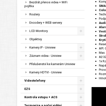
Kom
Bezdrát.přenos videa + WiFi
SMA
pojítka
Colo
Routery
Tech
Podp
Encodery + WEB servery
Audi
Alar
LCD Monitory
Vest
Stro
Objektivy
Krytí
Reset
Kamery IP - Uniview
API: 
Max.
Záznam videa - Uniview
Až 32
1x R
Příslušenství ke kamerám Uniview
Napá
Provo
Kamery HDTVI - Uniview
Rozm
Hmot
Videotelefony
EZS
Kontrola vstupu + ACS
Termovize a noční vidění