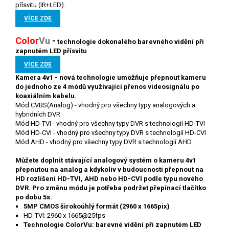
přísvitu (IR+LED).
VÍCE ZDE
Color
V
u
-
technologie
dokonalého barevného vidění při
zapnutém LED přísvitu
VÍCE ZDE
Kamera 4v1 - nová technologie umožňuje přepnout kameru
do jednoho ze 4 módů využívající přenos videosignálu po
koaxiálním kabelu.
Mód CVBS(Analog) - vhodný pro všechny typy analogových a
hybridních DVR
Mód HD-TVI - vhodný pro všechny typy DVR s technologií HD-TVI
Mód HD-CVI - vhodný pro všechny typy DVR s technologií HD-CVI
Mód AHD - vhodný pro všechny typy DVR s technologií AHD
Můžete doplnit stávající analogový systém o kameru 4v1
přepnutou na analog a kdykoliv v budoucnosti přepnout na
HD rozlišení HD-TVI, AHD nebo HD-CVI podle typu nového
DVR. Pro změnu módu je potřeba podržet přepínací tlačítko
po dobu 5s.
5MP CMOS širokoúhlý formát (2960 x 1665pix)
HD-TVI: 2960 x 1665@25fps
Technologie ColorVu: barevné vidění při zapnutém LED