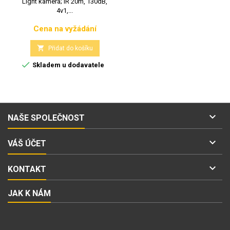
Light kamera; IR 20m, 130dB,
4v1,...
Cena na vyžádání
Cena

Přidat do košíku

Skladem u dodavatele

NAŠE SPOLEČNOST

VÁŠ ÚČET

KONTAKT
JAK K NÁM