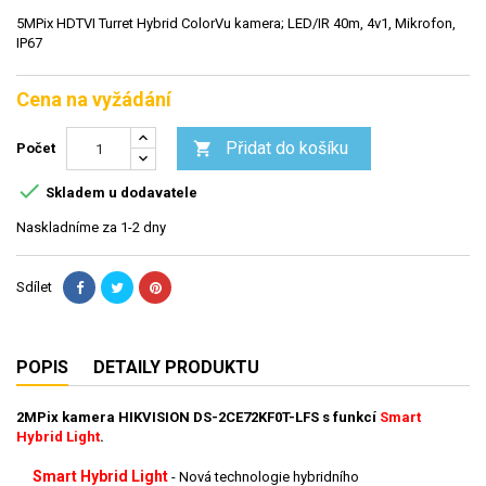
5MPix HDTVI Turret Hybrid ColorVu kamera; LED/IR 40m, 4v1, Mikrofon,
IP67
Cena na vyžádání
Přidat do košíku

Počet

Skladem u dodavatele
Naskladníme za 1-2 dny
Sdílet
POPIS
DETAILY PRODUKTU
2MPix
kamera HIKVISION
DS-2CE72K
F0
T-LFS s funkcí
Smart
Hybrid Light
.
Smart Hybrid Light
-
Nová technologie hybridního