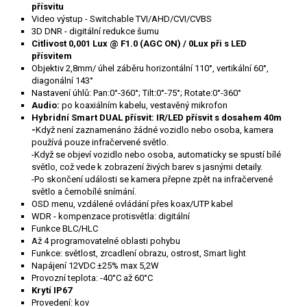
přísvitu
Video výstup - Switchable TVI/AHD/CVI/CVBS
3D DNR - digitální redukce šumu
Citlivost 0,001 Lux @ F1.0 (AGC ON) / 0Lux při s LED
přísvitem
Objektiv 2,8mm/ úhel záběru horizontální 110°, vertikální 60°,
diagonální 143°
Nastavení úhlů: Pan:0°-360°; Tilt:0°-75°; Rotate:0°-360°
Audio:
po koaxiálním kabelu,
vestavěný mikrofon
Hybridní Smart DUAL přísvit: IR/LED přísvit s dosahem 40m
-
Když není zaznamenáno žádné vozidlo nebo osoba, kamera
používá pouze infračervené světlo.
-Když se objeví vozidlo nebo osoba, automaticky se spustí bílé
světlo, což vede k zobrazení živých barev s jasnými detaily.
-Po skončení události se kamera přepne zpět na infračervené
světlo a černobílé snímání.
OSD menu, vzdálené ovládání přes koax/UTP kabel
WDR - kompenzace protisvětla: digitální
Funkce BLC/HLC
Až 4 programovatelné oblasti pohybu
Funkce: světlost, zrcadlení obrazu, ostrost, Smart light
Napájení 12VDC ±25% max 5,2W
Provozní teplota: -40°C až 60°C
Krytí IP67
Provedení: kov