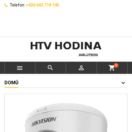
Telefon:
+420 602 719 145
0



shopping_cart
DOMŮ