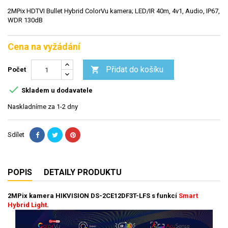
2MPix HDTVI Bullet Hybrid ColorVu kamera; LED/IR 40m, 4v1, Audio, IP67,
WDR 130dB
Cena na vyžádání
Přidat do košíku

Počet

Skladem u dodavatele
Naskladníme za 1-2 dny
Sdílet
POPIS
DETAILY PRODUKTU
2MPix
kamera HIKVISION
DS-2CE12DF3T-LFS s funkcí
Smart
Hybrid Light
.