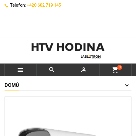
Telefon:
+420 602 719 145
0



shopping_cart
DOMŮ