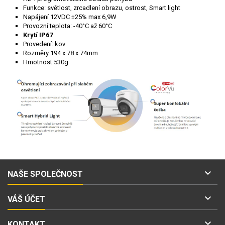
Funkce: světlost, zrcadlení obrazu, ostrost, Smart light
Napájení 12VDC ±25% max 6,9W
Provozní teplota: -40°C až 60°C
Krytí IP67
Provedení: kov
Rozměry 194 x 78 x 74mm
Hmotnost 530g

NAŠE SPOLEČNOST

VÁŠ ÚČET

KONTAKT