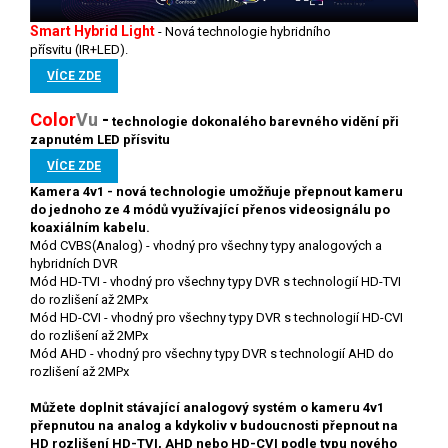
Smart Hybrid Light
-
Nová technologie hybridního
přísvitu (IR+LED).
VÍCE ZDE
Color
V
u
-
technologie
dokonalého barevného vidění při
zapnutém LED přísvitu
VÍCE ZDE
Kamera 4v1 - nová technologie umožňuje přepnout kameru
do jednoho ze 4 módů využívající přenos videosignálu po
koaxiálním kabelu.
Mód CVBS(Analog) - vhodný pro všechny typy analogových a
hybridních DVR
Mód HD-TVI - vhodný pro všechny typy DVR s technologií HD-TVI
do rozlišení až 2MPx
Mód HD-CVI - vhodný pro všechny typy DVR s technologií HD-CVI
do rozlišení až 2MPx
Mód AHD - vhodný pro všechny typy DVR s technologií AHD do
rozlišení až 2MPx
Můžete doplnit stávající analogový systém o kameru 4v1
přepnutou na analog a kdykoliv v budoucnosti přepnout na
HD rozlišení HD-TVI, AHD nebo HD-CVI podle typu nového