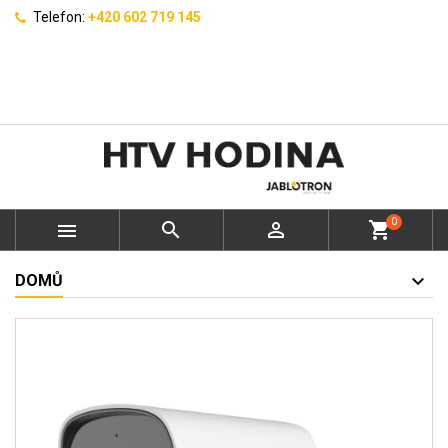
Telefon:
+420 602 719 145
0



shopping_cart
DOMŮ