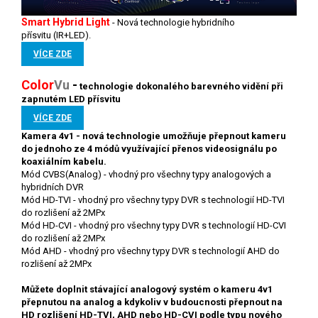
Smart Hybrid Light
-
Nová technologie hybridního
přísvitu (IR+LED).
VÍCE ZDE
Color
V
u
-
technologie
dokonalého barevného vidění při
zapnutém LED přísvitu
VÍCE ZDE
Kamera 4v1 - nová technologie umožňuje přepnout kameru
do jednoho ze 4 módů využívající přenos videosignálu po
koaxiálním kabelu.
Mód CVBS(Analog) - vhodný pro všechny typy analogových a
hybridních DVR
Mód HD-TVI - vhodný pro všechny typy DVR s technologií HD-TVI
do rozlišení až 2MPx
Mód HD-CVI - vhodný pro všechny typy DVR s technologií HD-CVI
do rozlišení až 2MPx
Mód AHD - vhodný pro všechny typy DVR s technologií AHD do
rozlišení až 2MPx
Můžete doplnit stávající analogový systém o kameru 4v1
přepnutou na analog a kdykoliv v budoucnosti přepnout na
HD rozlišení HD-TVI, AHD nebo HD-CVI podle typu nového