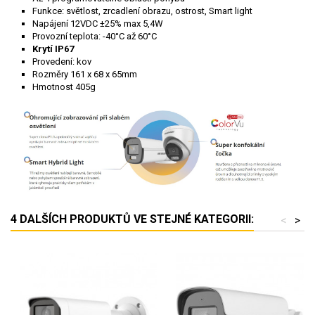
Funkce: světlost, zrcadlení obrazu, ostrost, Smart light
Napájení 12VDC ±25% max 5,4W
Provozní teplota: -40°C až 60°C
Krytí IP67
Provedení: kov
Rozměry 161 x 68 x 65mm
Hmotnost 405g
4 DALŠÍCH PRODUKTŮ VE STEJNÉ KATEGORII:
<
>