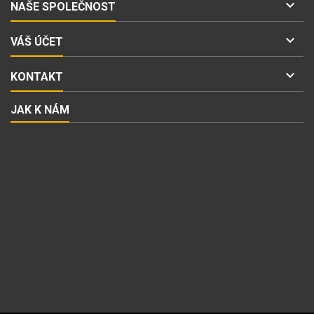

NAŠE SPOLEČNOST

VÁŠ ÚČET

KONTAKT
JAK K NÁM