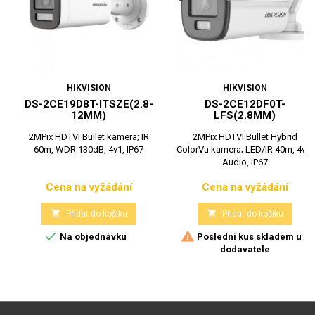
HIKVISION
HIKVISION
DS-2CE19D8T-ITSZE(2.8-
DS-2CE12DF0T-
12MM)
LFS(2.8MM)
2MPix HDTVI Bullet kamera; IR
2MPix HDTVI Bullet Hybrid
60m, WDR 130dB, 4v1, IP67
ColorVu kamera; LED/IR 40m, 4v1,
Audio, IP67
Cena na vyžádání
Cena na vyžádání
Cena
Cena


Přidat do košíku
Přidat do košíku


Na objednávku
Poslední kus skladem u
dodavatele