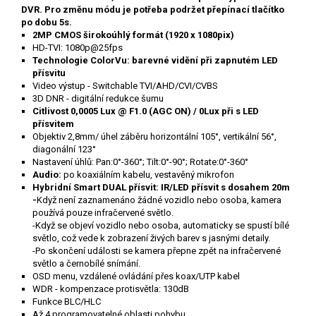
DVR. Pro změnu módu je potřeba podržet přepínací tlačítko
po dobu 5s.
2MP CMOS širokoúhlý formát (1920 x 1080pix)
HD-TVI: 1080p@25fps
Technologie ColorVu: barevné vidění při zapnutém LED
přísvitu
Video výstup - Switchable TVI/AHD/CVI/CVBS
3D DNR - digitální redukce šumu
Citlivost 0,0005 Lux @ F1.0 (AGC ON) / 0Lux při s LED
přísvitem
Objektiv 2,8mm/ úhel záběru horizontální 105°, vertikální 56°,
diagonální 123°
Nastavení úhlů: Pan:0°-360°; Tilt:0°-90°; Rotate:0°-360°
Audio:
po koaxiálním kabelu,
vestavěný mikrofon
Hybridní Smart DUAL přísvit: IR/LED přísvit s dosahem 20m
-
Když není zaznamenáno žádné vozidlo nebo osoba, kamera
používá pouze infračervené světlo.
-Když se objeví vozidlo nebo osoba, automaticky se spustí bílé
světlo, což vede k zobrazení živých barev s jasnými detaily.
-Po skončení události se kamera přepne zpět na infračervené
světlo a černobílé snímání.
OSD menu, vzdálené ovládání přes koax/UTP kabel
WDR - kompenzace protisvětla: 130dB
Funkce BLC/HLC
Až 4 programovatelné oblasti pohybu