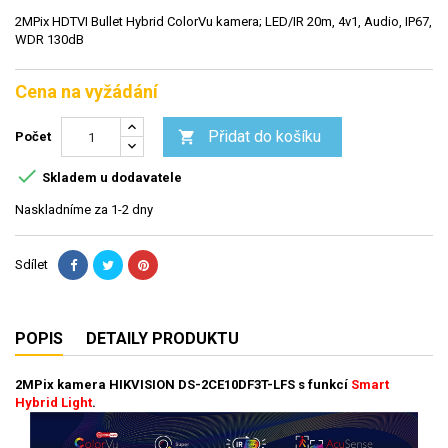
2MPix HDTVI Bullet Hybrid ColorVu kamera; LED/IR 20m, 4v1, Audio, IP67,
WDR 130dB
Cena na vyžádání
Přidat do košíku

Počet

Skladem u dodavatele
Naskladníme za 1-2 dny
Sdílet
POPIS
DETAILY PRODUKTU
2MPix
kamera HIKVISION
DS-2CE10DF3T-LFS s funkcí
Smart
Hybrid Light
.